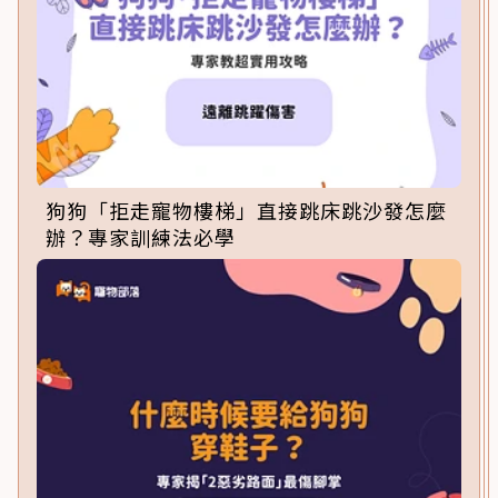
狗狗「拒走寵物樓梯」直接跳床跳沙發怎麼
辦？專家訓練法必學