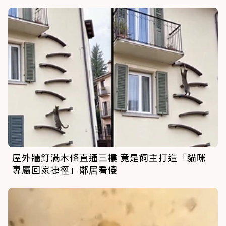
屋外牆釘滿木條直通三樓 竟是飼主打造「貓咪
專屬回家捷徑」鄰居看傻