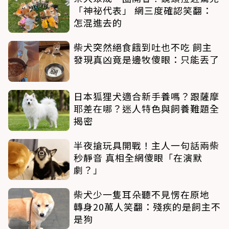
「神祕代表」 網三度確認笑翻：
怎混進去的
柴犬突然絕食餓到吐也不吃 飼主
發現真凶竟是邊牧傻眼：只能丟了
日本狐狸犬適合新手養嗎？跟薩摩
耶差在哪？迷人特色與飼養難題全
揭密
半夜搶玩具開戰！主人一句話兩柴
秒靜音 真相全網傻眼「在演默
劇？」
柴犬少一隻耳朵聽不見愣在原地
轉身20萬人笑翻：殘疾的是飼主不
是狗