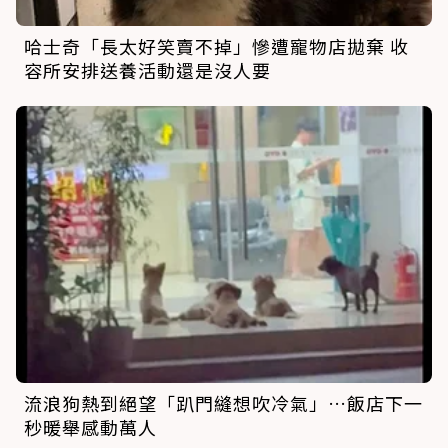
哈士奇「長太好笑賣不掉」慘遭寵物店拋棄 收
容所安排送養活動還是沒人要
流浪狗熱到絕望「趴門縫想吹冷氣」…飯店下一
秒暖舉感動萬人