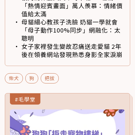
「熱情迎賓畫面」萬人羨慕：情緒價
值給太滿
母貓細心教孩子洗臉 奶貓一學就會
「母子動作100%同步」網融化：太
聰明
女子家裡發生變故忍痛送走愛貓 2年
後在領養網站發現熟悉身影全家淚崩
柴犬
狗
把拔
#毛學堂