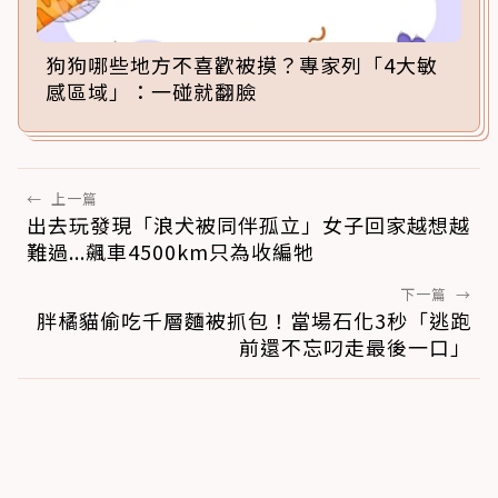
狗狗哪些地方不喜歡被摸？專家列「4大敏
感區域」：一碰就翻臉
←
上一篇
出去玩發現「浪犬被同伴孤立」女子回家越想越
難過...飆車4500km只為收編牠
下一篇
→
胖橘貓偷吃千層麵被抓包！當場石化3秒「逃跑
前還不忘叼走最後一口」