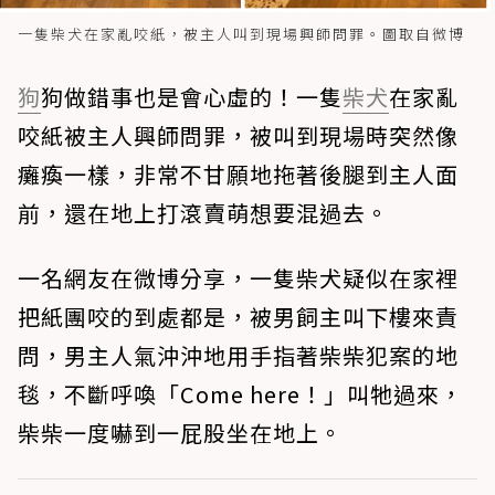
一隻柴犬在家亂咬紙，被主人叫到現場興師問罪。圖取自微博
狗
狗做錯事也是會心虛的！一隻
柴犬
在家亂
咬紙被主人興師問罪，被叫到現場時突然像
癱瘓一樣，非常不甘願地拖著後腿到主人面
前，還在地上打滾賣萌想要混過去。
一名網友在微博分享，一隻柴犬疑似在家裡
把紙團咬的到處都是，被男飼主叫下樓來責
問，男主人氣沖沖地用手指著柴柴犯案的地
毯，不斷呼喚「Come here！」叫牠過來，
柴柴一度嚇到一屁股坐在地上。