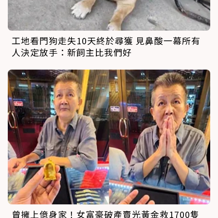
工地看門狗走失10天終於尋獲 見鼻酸一幕所有
人決定放手：新飼主比我們好
曾擁上億身家！女富豪破產賣光黃金救1700隻