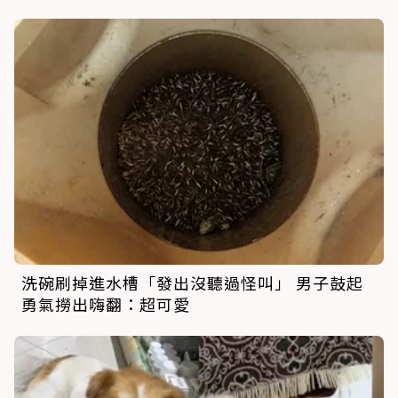
洗碗刷掉進水槽「發出沒聽過怪叫」 男子鼓起
勇氣撈出嗨翻：超可愛