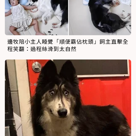
邊牧陪小主人睡覺「順便霸佔枕頭」飼主直擊全
程笑翻：過程絲滑到太自然