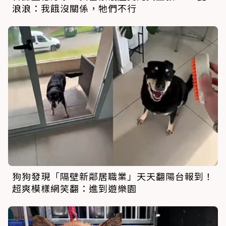
浪浪：我餓沒關係，牠們不行
狗狗發現「隔壁新鄰居職業」天天翻陽台報到！
超爽模樣網笑翻：進到遊樂園