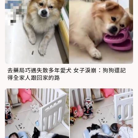
去藥局巧遇失散多年愛犬 女子淚崩：狗狗還記
得全家人跟回家的路