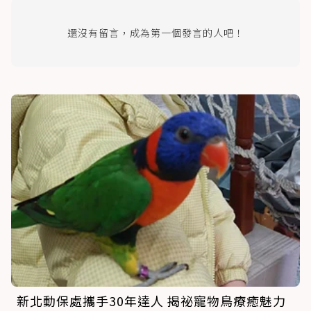
還沒有留言，成為第一個發言的人吧！
新北動保處攜手30年達人 揭祕寵物鳥療癒魅力