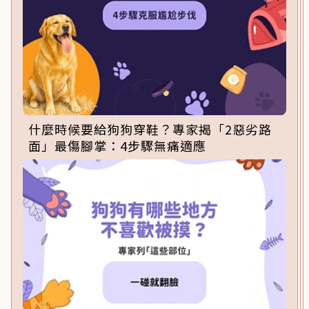
什麼時候要給狗狗穿鞋？專家揭「2惡劣路
面」最傷腳掌：4步驟無痛適應