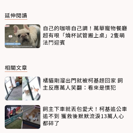
延伸閱讀
自己的咖啡自己調！萬華寵物餐廳
超有哏「燒杯試管搬上桌」2隻萌
法鬥迎賓
相關文章
橘貓剛溜出門就被柯基趕回家 飼
主反應萬人笑翻：看來是慣犯
飼主下車就丟包愛犬！柯基追公車
追不到 獲救後默默流淚13萬人心
都碎了