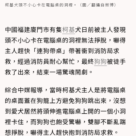
柯基犬頭不小心卡在電腦桌的洞裡。（圖／翻攝自微博）
中國福建廈門市有隻
柯基
犬日前被主人發現
頭不小心卡在電腦桌的洞裡無法掙脫，嚇得
主人趕快「連狗帶桌」帶著衝到消防局求
救，經過消防員耐心幫忙，最終
狗狗
被徒手
救了出來，結束一場驚魂鬧劇。
綜合中媒報導，當時柯基犬主人是將電腦桌
的桌面蓋在狗籠上方避免狗狗跳出來，沒想
到愛犬居然將頭伸進電腦桌上開的一個小洞
裡卡住，而狗狗也飽受驚嚇，雙腳不斷亂踹
想掙脫，嚇得主人趕快抱到消防局求救。