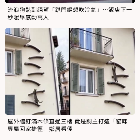
流浪狗熱到絕望「趴門縫想吹冷氣」…飯店下一
秒暖舉感動萬人
屋外牆釘滿木條直通三樓 竟是飼主打造「貓咪
專屬回家捷徑」鄰居看傻