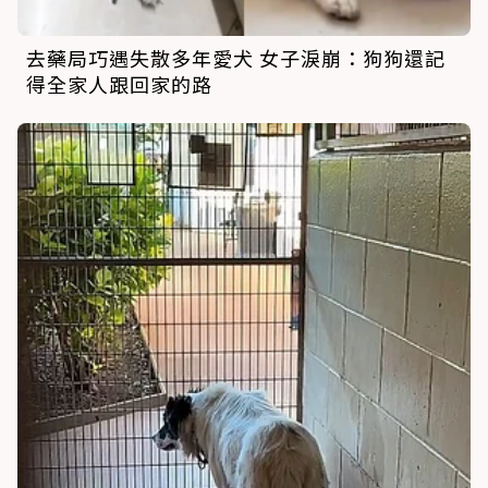
去藥局巧遇失散多年愛犬 女子淚崩：狗狗還記
得全家人跟回家的路