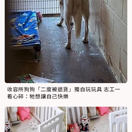
收容所狗狗「二度被退貨」獨自玩玩具 志工一
看心碎：牠想讓自己快樂