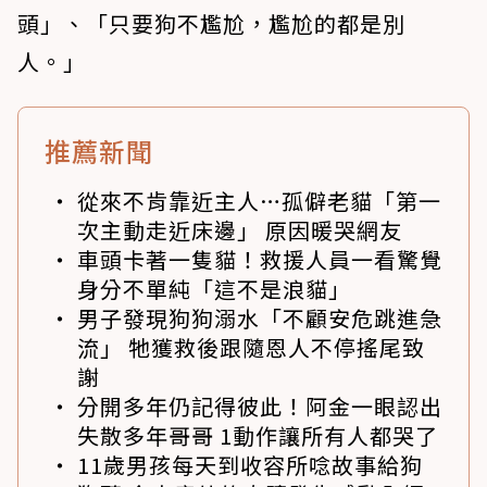
頭」、「只要狗不尷尬，尷尬的都是別
人。」
推薦新聞
從來不肯靠近主人…孤僻老貓「第一
次主動走近床邊」 原因暖哭網友
車頭卡著一隻貓！救援人員一看驚覺
身分不單純「這不是浪貓」
男子發現狗狗溺水「不顧安危跳進急
流」 牠獲救後跟隨恩人不停搖尾致
謝
分開多年仍記得彼此！阿金一眼認出
失散多年哥哥 1動作讓所有人都哭了
11歲男孩每天到收容所唸故事給狗