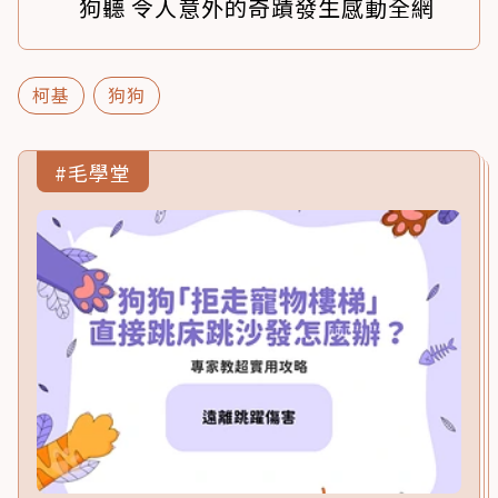
狗聽 令人意外的奇蹟發生感動全網
柯基
狗狗
#毛學堂