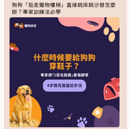
狗狗「拒走寵物樓梯」直接跳床跳沙發怎麼
辦？專家訓練法必學