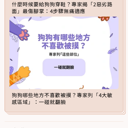
什麼時候要給狗狗穿鞋？專家揭「2惡劣路
面」最傷腳掌：4步驟無痛適應
狗狗哪些地方不喜歡被摸？專家列「4大敏
感區域」：一碰就翻臉