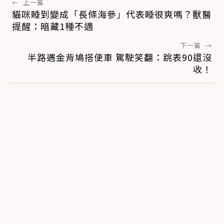
←
上一篇
貓咪睡到變成「長條海參」代表睡很爽嗎？獸醫
提醒：暗藏1種不適
下一篇
→
半路遇金背鳩搭便車 駕駛笑翻：跳表90還沒
收！