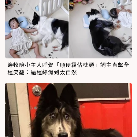
邊牧陪小主人睡覺「順便霸佔枕頭」飼主直擊全
程笑翻：過程絲滑到太自然