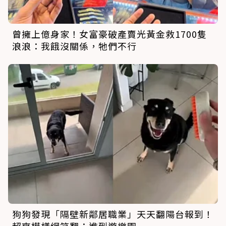
曾擁上億身家！女富豪破產賣光黃金救1700隻
浪浪：我餓沒關係，牠們不行
狗狗發現「隔壁新鄰居職業」天天翻陽台報到！