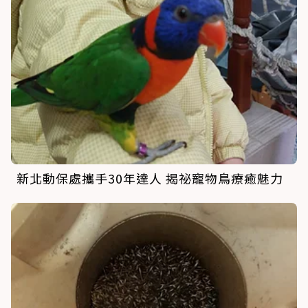
新北動保處攜手30年達人 揭祕寵物鳥療癒魅力