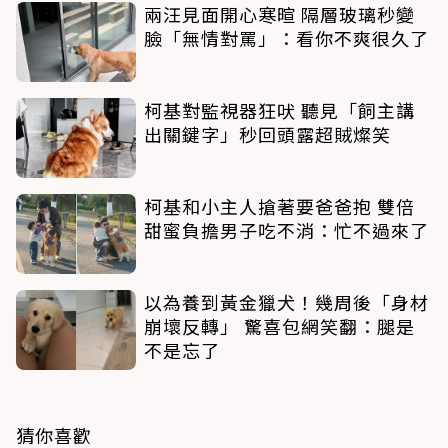
兩汪見面開心寒暄 隔層玻璃秒變
臉「無情對罵」：看你不爽很久了
柯基對監視器狂吠 聽見「飼主講
出關鍵字」秒回頭露超賊燦笑
柯基和小主人搶著要爸爸抱 雙倍
甜蜜負擔男子吃不消：忙不過來了
以為養到黃金獵犬！幾周後「身材
崩壞反轉」 驚喜包網笑翻：腿是
不是忘了
猜你喜歡