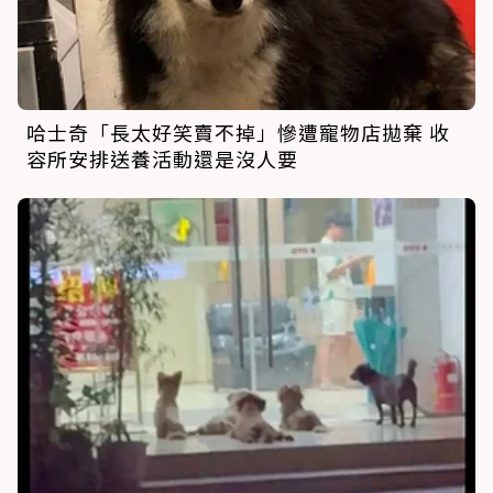
哈士奇「長太好笑賣不掉」慘遭寵物店拋棄 收
容所安排送養活動還是沒人要