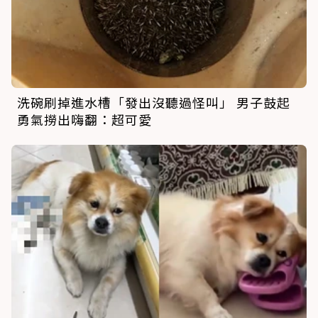
洗碗刷掉進水槽「發出沒聽過怪叫」 男子鼓起
勇氣撈出嗨翻：超可愛