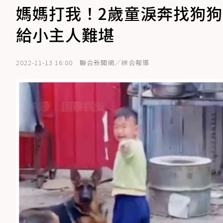
媽媽打我！2歲童淚奔找狗狗
給小主人難堪
2022-11-13 16:00
聯合新聞網／綜合報導