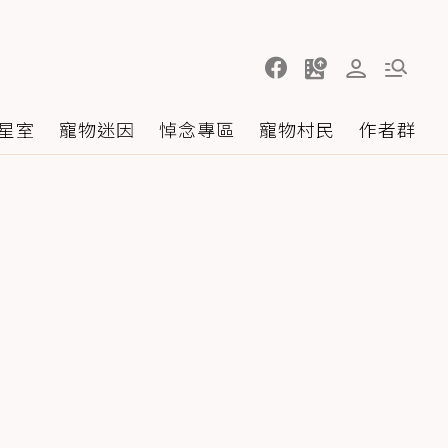
星室
寵物迷因
悼念專區
寵物村民
作者群