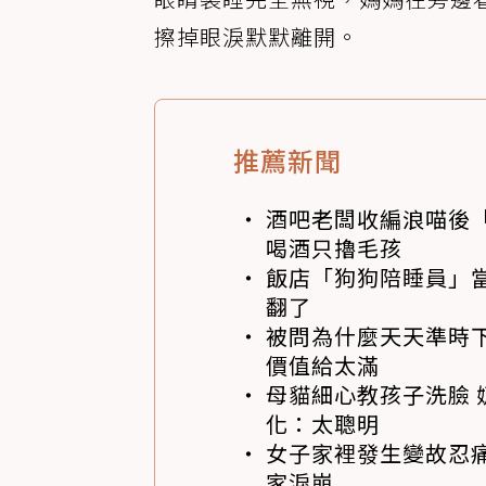
擦掉眼淚默默離開。
推薦新聞
酒吧老闆收編浪喵後
喝酒只擼毛孩
飯店「狗狗陪睡員」
翻了
被問為什麼天天準時下
價值給太滿
母貓細心教孩子洗臉 
化：太聰明
女子家裡發生變故忍痛
家淚崩