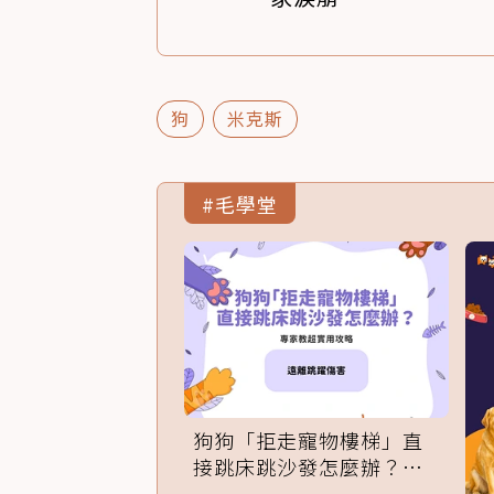
狗
米克斯
#毛學堂
狗狗「拒走寵物樓梯」直
接跳床跳沙發怎麼辦？專
家訓練法必學