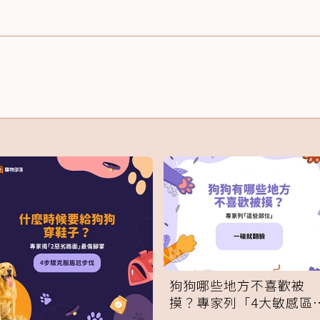
狗狗哪些地方不喜歡被
摸？專家列「4大敏感區
域」：一碰就翻臉