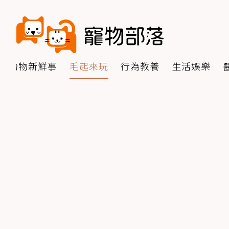
動物新鮮事
毛起來玩
行為教養
生活娛樂