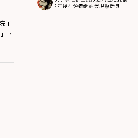
2年後在領養網站發現熟悉身影
全家淚崩
院子
！」，