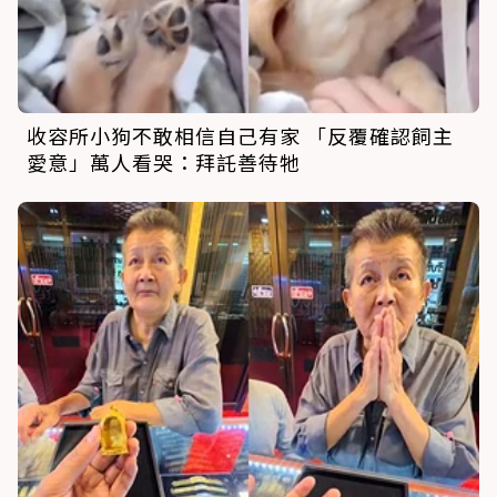
收容所小狗不敢相信自己有家 「反覆確認飼主
愛意」萬人看哭：拜託善待牠