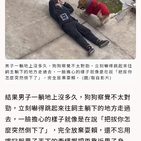
男子一躺地上沒多久，狗狗察覺不太對勁，立刻嚇得跳起來往
飼主躺下的地方走過去，一臉擔心的樣子就像是在說「把拔你
怎麼突然倒下了」，完全放棄耍賴。 (圖/取自影片)
結果男子一躺地上沒多久，狗狗察覺不太對
勁，立刻嚇得跳起來往飼主躺下的地方走過
去，一臉擔心的樣子就像是在說「把拔你怎
麼突然倒下了」，完全放棄耍賴，還不忘用
嘴叼起男子丟下的牽繩握把再靠近男子身