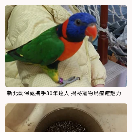
新北動保處攜手30年達人 揭祕寵物鳥療癒魅力