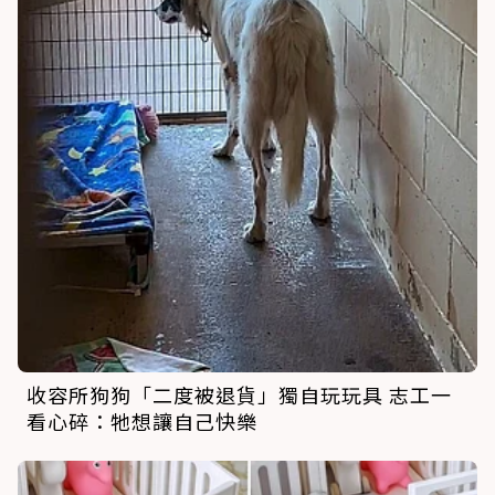
收容所狗狗「二度被退貨」獨自玩玩具 志工一
看心碎：牠想讓自己快樂