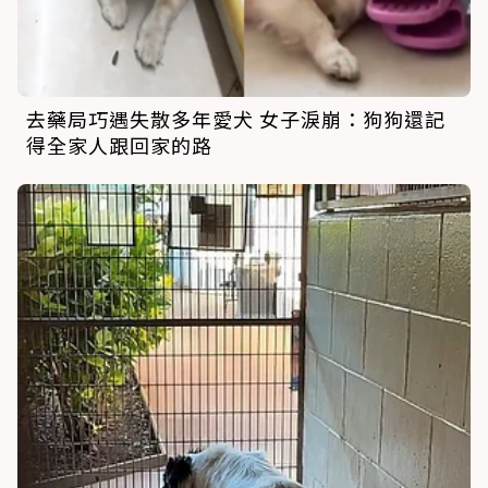
去藥局巧遇失散多年愛犬 女子淚崩：狗狗還記
得全家人跟回家的路