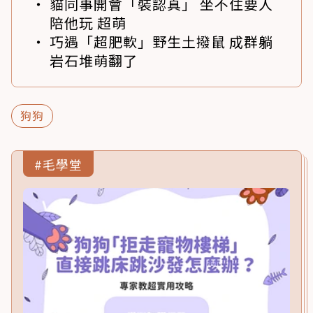
貓同事開會「裝認真」 坐不住要人
陪他玩 超萌
巧遇「超肥軟」野生土撥鼠 成群躺
岩石堆萌翻了
狗狗
#毛學堂