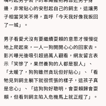
邊，非常貼心的安慰起自己的飼主，這讓男
子相當哭笑不得，直呼「今天我好像我扳回
了一城」。
男子看愛犬沒有要繼續耍賴的意思才慢慢從
地上爬起來，一人一狗開開心心的回家去。
影片曝光後吸引超過萬人觀看，網友留言表
示「笑慘了，果然養狗的人都是狠人」、
「太暖了，狗狗雖然貪玩但好貼心」、「看
牠見到飼主躺下就很慌張的樣子，這孩子真
是忠心」、「這狗狗好聰明，會耍賴歸會耍
賴，但看到飼主陷入危機馬上就正經了」。