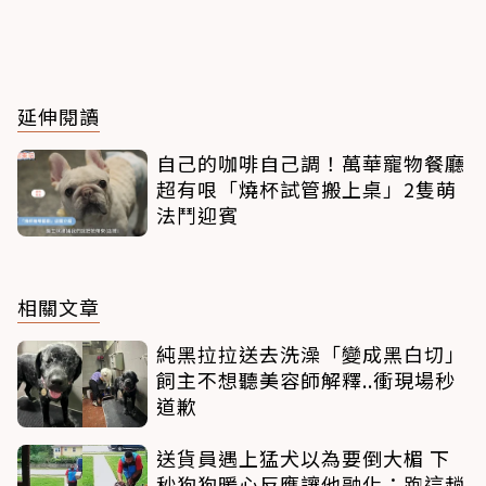
延伸閱讀
自己的咖啡自己調！萬華寵物餐廳
超有哏「燒杯試管搬上桌」2隻萌
法鬥迎賓
相關文章
純黑拉拉送去洗澡「變成黑白切」
飼主不想聽美容師解釋..衝現場秒
道歉
送貨員遇上猛犬以為要倒大楣 下
秒狗狗暖心反應讓他融化：跑這趟