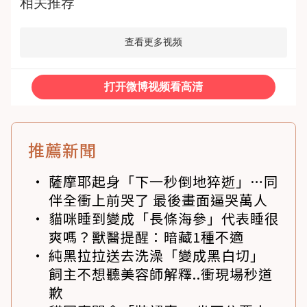
推薦新聞
薩摩耶起身「下一秒倒地猝逝」…同
伴全衝上前哭了 最後畫面逼哭萬人
貓咪睡到變成「長條海參」代表睡很
爽嗎？獸醫提醒：暗藏1種不適
純黑拉拉送去洗澡「變成黑白切」
飼主不想聽美容師解釋..衝現場秒道
歉