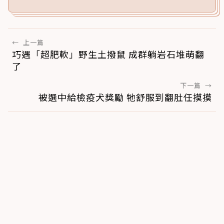
←
上一篇
巧遇「超肥軟」野生土撥鼠 成群躺岩石堆萌翻
了
下一篇
→
被選中給檢疫犬獎勵 牠舒服到翻肚任摸摸