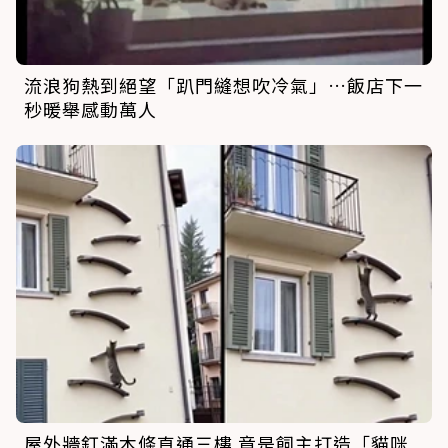
流浪狗熱到絕望「趴門縫想吹冷氣」…飯店下一
秒暖舉感動萬人
屋外牆釘滿木條直通三樓 竟是飼主打造「貓咪