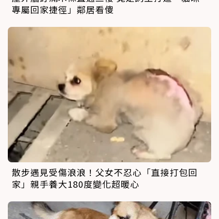
專屬回家捷徑」鄰居看傻
散步遇見受傷浪浪！父女不忍心「直接打包回
家」親手養大180度變化超暖心