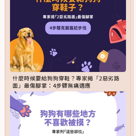
什麼時候要給狗狗穿鞋？專家揭「2惡劣路
面」最傷腳掌：4步驟無痛適應