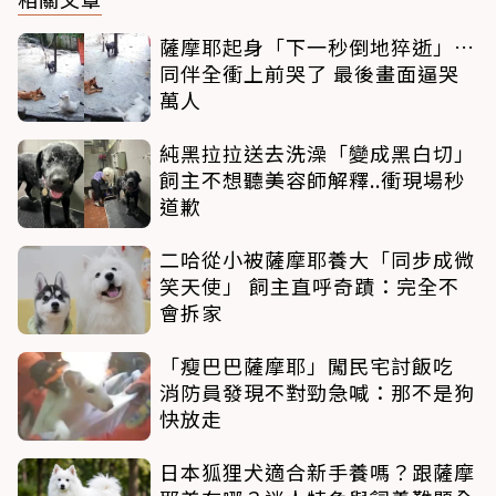
薩摩耶起身「下一秒倒地猝逝」…
同伴全衝上前哭了 最後畫面逼哭
萬人
純黑拉拉送去洗澡「變成黑白切」
飼主不想聽美容師解釋..衝現場秒
道歉
二哈從小被薩摩耶養大「同步成微
笑天使」 飼主直呼奇蹟：完全不
會拆家
「瘦巴巴薩摩耶」闖民宅討飯吃
消防員發現不對勁急喊：那不是狗
快放走
日本狐狸犬適合新手養嗎？跟薩摩