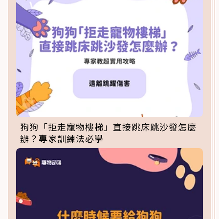
狗狗「拒走寵物樓梯」直接跳床跳沙發怎麼
辦？專家訓練法必學