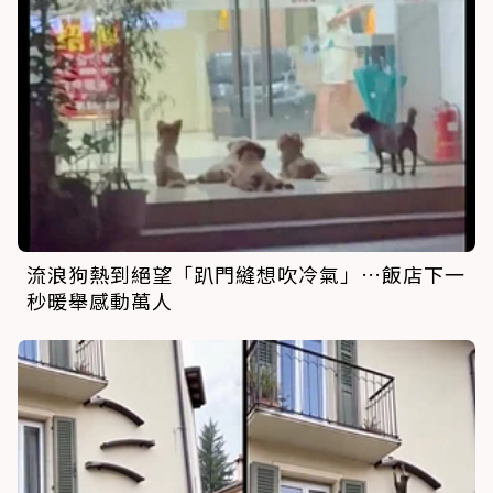
流浪狗熱到絕望「趴門縫想吹冷氣」…飯店下一
秒暖舉感動萬人