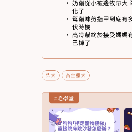
奶貓從小被邊牧帶大
化了
幫貓咪剪指甲到底有
伏時機
高冷貓終於接受媽媽
巴掉了
柴犬
黃金獵犬
#毛學堂