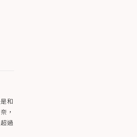
總是和
無奈，
擁超過