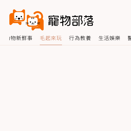
動物新鮮事
毛起來玩
行為教養
生活娛樂