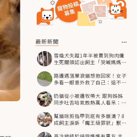
最新新聞
雪橇犬失蹤1年半被賣到狗肉攤
生死關頭認出飼主「哭喊媽媽」
奇蹟回家
路邊遇落單浪貓想抱回家！女子
多看一眼意外救了自己：這不能
養
奶貓從小被邊牧帶大 跟狗姊姊
同步吐舌哈氣散熱萬人看呆：靈
魂同化了
幫貓咪剪指甲到底有多崩潰？8
成飼主淚訴「魔王級罪狀」獸醫
揭降伏時機
高冷貓終於接受媽媽有男友 主