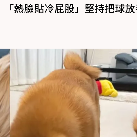
！「熱臉貼冷屁股」堅持把球放