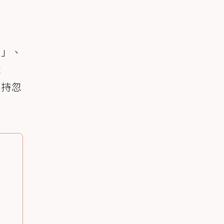
』」、
球
堅持忽