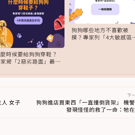
狗狗哪些地方不喜歡被
摸？專家列「4大敏感區
域」：一碰就翻臉
什麼時候要給狗狗穿鞋？
專家揭「2惡劣路面」最傷
腳掌：4步驟無痛適應
下
人 女子
狗狗進店買東西「一直撞倒貨架」 機
發現怪怪的救了一命：牠在