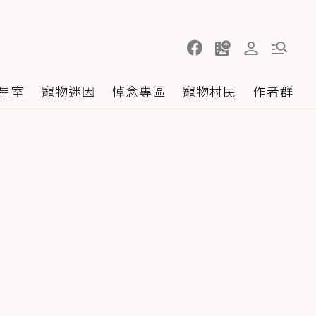
星室
寵物迷因
悼念專區
寵物村民
作者群