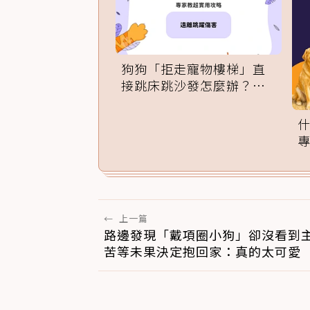
狗狗「拒走寵物樓梯」直
接跳床跳沙發怎麼辦？專
家訓練法必學
←
上一篇
路邊發現「戴項圈小狗」卻沒看到主
苦等未果決定抱回家：真的太可愛