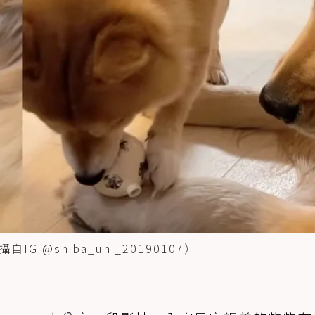
@shiba_uni_20190107）