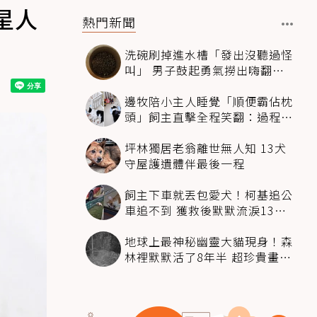
星人
熱門新聞
洗碗刷掉進水槽「發出沒聽過怪
叫」 男子鼓起勇氣撈出嗨翻：
超可愛
邊牧陪小主人睡覺「順便霸佔枕
頭」飼主直擊全程笑翻：過程絲
滑到太自然
坪林獨居老翁離世無人知 13犬
守屋護遺體伴最後一程
飼主下車就丟包愛犬！柯基追公
車追不到 獲救後默默流淚13萬
人心都碎了
地球上最神秘幽靈大貓現身！森
林裡默默活了8年半 超珍貴畫面
科學家嗨翻