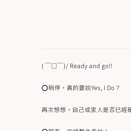
( ￣□￣)/ Ready and go‼
⭕稍停，真的要說Yes, I Do？
再次想想，自己或家人是否已經確認許諾