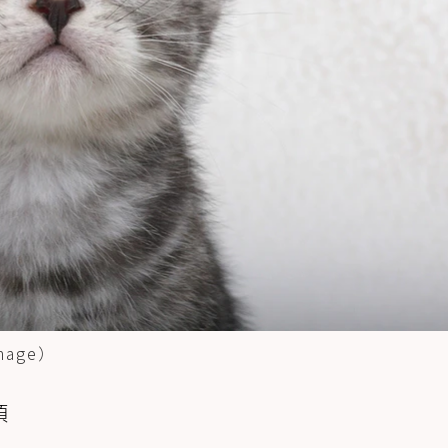
age）
項