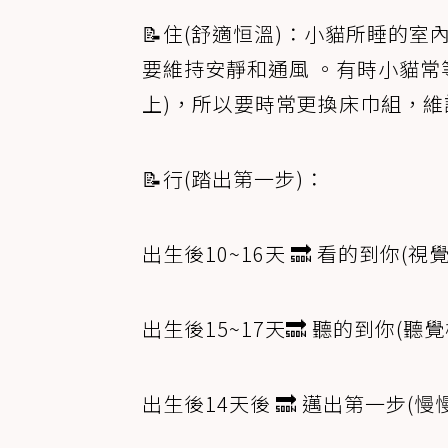
📝住(舒適恒溫)：小貓所睡的室
要維持安靜和通風 。有時小貓常
上)，所以要時常更換床巾組，
📝行(踏出第一步)：
出生後10~16天 🔜 看的到你(
出生後15~17天🔜 聽的到你(聽
出生後14天後 🔜 邁出第一步(慢