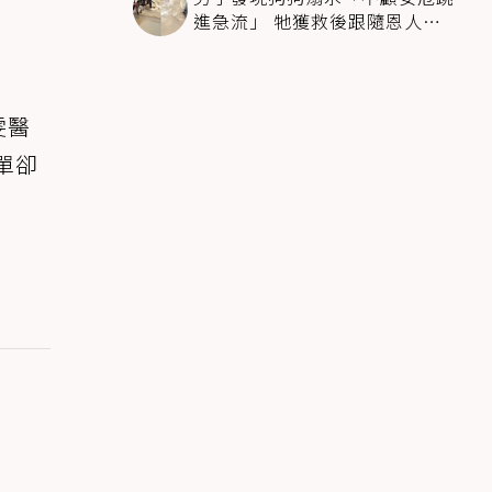
進急流」 牠獲救後跟隨恩人不
停搖尾致謝
雯醫
單卻