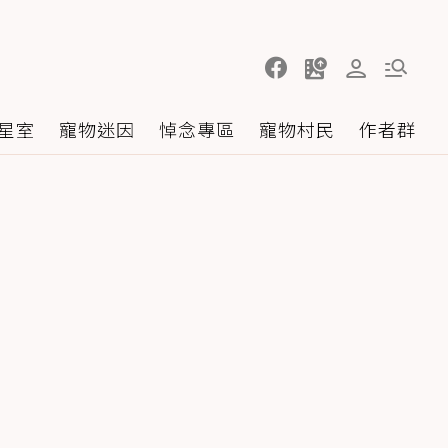
星室
寵物迷因
悼念專區
寵物村民
作者群