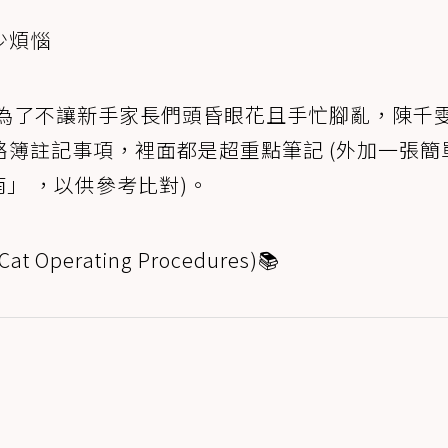
少煩惱
。為了不讓新手家長們頭昏眼花且手忙腳亂，陳千
簿註記事項，裡面都是超重點筆記 (外加一張簡
」 ，以供參考比對)。
perating Procedures)📚