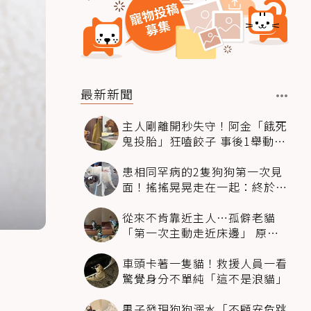
最新新聞
主人剛離開秒失守！阿金「餓死
鬼投胎」狂嗑餃子 事後1舉動反
被讚爆
患相同罕病的2隻狗狗第一次見
面！搖搖晃晃走在一起：終於找
到同伴
從來不肯靠近主人…孤僻老貓
「第一次主動走近床邊」 原因
暖哭網友
車頭卡著一隻貓！救援人員一看
驚覺身分不單純「這不是浪貓」
男子發現狗狗溺水「不顧安危跳