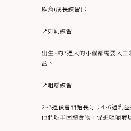
📝育(成長練習)：
📍如廁練習
出生~約3週大的小貓都需要人工
盆。
📍咀嚼練習
2~3週後會開始長牙；4~6週
他們吃半固體食物，促進咀嚼發