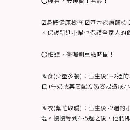
⭕照看，安排醫生看診！
☑身體健康檢查 ☑基本疾病篩檢 
。保護新進小貓也保護全家人的
⭕細聽，醫囑劃重點時間！
📝食(少量多餐)：出生後1~2
佳 (牛奶或其它配方奶容易造成
📝衣(幫忙取暖)：出生後~2
溫。慢慢等到4~5週之後，他們即