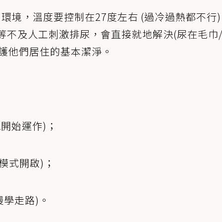
內環境，溫度要控制在27度左右 (過冷過熱都不行)
等不及人工刺激排尿，會直接就地解決(尿在毛巾
維護他們居住的基本潔淨。
視覺開始運作)；
覺模式開啟)；
慢學走路)。