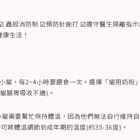
☑ 蟲殺消防制 ☑預防針施打 ☑遵守醫生隔離指
健康生活！
週的小貓，每2~4小時要餵食一次。選擇「貓用奶粉
小貓腸胃吸收不適)。
週的小貓需要幫忙保持體溫，因為他們無法自行維持
可將體溫調節到成年期的溫度(約35-36度)。