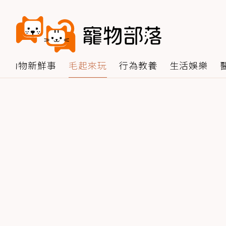
動物新鮮事
毛起來玩
行為教養
生活娛樂