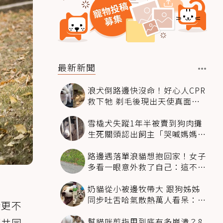
最新新聞
浪犬倒路邊快沒命！好心人CPR
救下牠 剃毛後現出天使真面目
驚呆所有人
雪橇犬失蹤1年半被賣到狗肉攤
生死關頭認出飼主「哭喊媽媽」
奇蹟回家
路邊遇落單浪貓想抱回家！女子
多看一眼意外救了自己：這不能
養
奶貓從小被邊牧帶大 跟狗姊姊
同步吐舌哈氣散熱萬人看呆：靈
儀更不
魂同化了
幫貓咪剪指甲到底有多崩潰？8
項共同