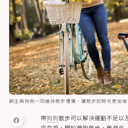
飼主與狗狗一同維持散步禮儀，讓散步的時光更加愉快。（
帶
狗狗
散步可以解決運動不足以
容忽視。關於帶狗散步，雖然每