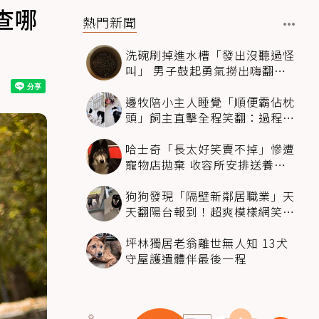
查哪
熱門新聞
洗碗刷掉進水槽「發出沒聽過怪
叫」 男子鼓起勇氣撈出嗨翻：
超可愛
邊牧陪小主人睡覺「順便霸佔枕
頭」飼主直擊全程笑翻：過程絲
滑到太自然
哈士奇「長太好笑賣不掉」慘遭
寵物店拋棄 收容所安排送養活
動還是沒人要
狗狗發現「隔壁新鄰居職業」天
天翻陽台報到！超爽模樣網笑
翻：進到遊樂園
坪林獨居老翁離世無人知 13犬
守屋護遺體伴最後一程