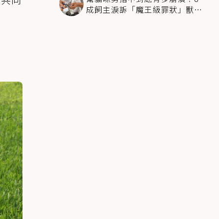
成飼主淚訴「魔王級罪狀」獸醫
揭降伏時機