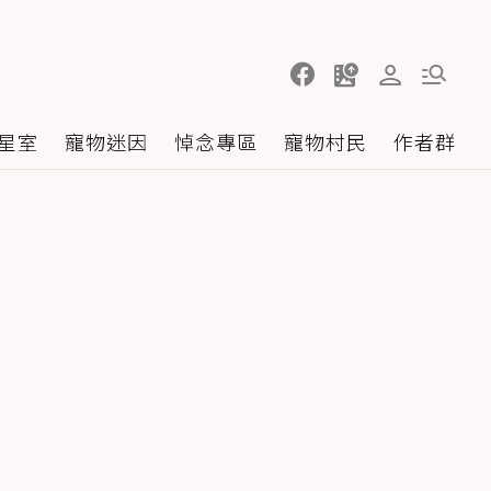
星室
寵物迷因
悼念專區
寵物村民
作者群