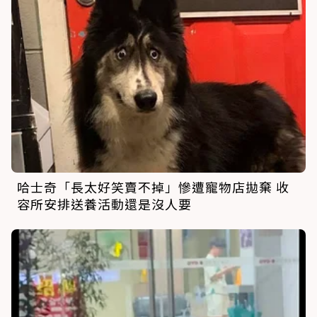
哈士奇「長太好笑賣不掉」慘遭寵物店拋棄 收
容所安排送養活動還是沒人要