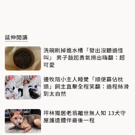
延伸閱讀
洗碗刷掉進水槽「發出沒聽過怪
叫」 男子鼓起勇氣撈出嗨翻：超
可愛
邊牧陪小主人睡覺「順便霸佔枕
頭」飼主直擊全程笑翻：過程絲滑
到太自然
坪林獨居老翁離世無人知 13犬守
屋護遺體伴最後一程