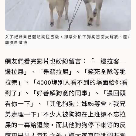
女子紀錄自己體驗狗拉雪橇，卻意外拍下狗狗當面大解放。圖/
翻攝自微博
網友們看完影片也紛紛留言：「一邊拉客一
邊拉屎」、「帶薪拉屎」、「笑死全隊等牠
拉完」、「4000塊別人看不到的場面給你看
到了」、「好善解狗意的同事」、「還回頭
看你一下」、「其他狗狗：姊姊等會，我兄
弟處理一下」不少人被狗狗在上班還不忘拉
屎的一幕給逗樂，而其他狗狗停下來等的反
應更是出人意料之外，讓大家直呼牠們非常