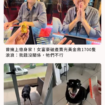
曾擁上億身家！女富豪破產賣光黃金救1700隻
浪浪：我餓沒關係，牠們不行