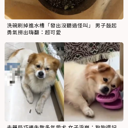
洗碗刷掉進水槽「發出沒聽過怪叫」 男子鼓起
勇氣撈出嗨翻：超可愛
去藥局巧遇失散多年愛犬 女子淚崩：狗狗還記