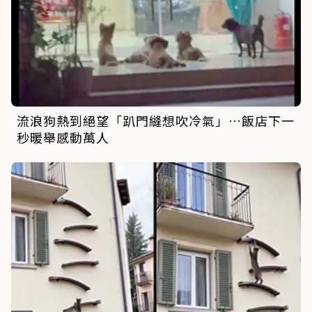
流浪狗熱到絕望「趴門縫想吹冷氣」…飯店下一
秒暖舉感動萬人