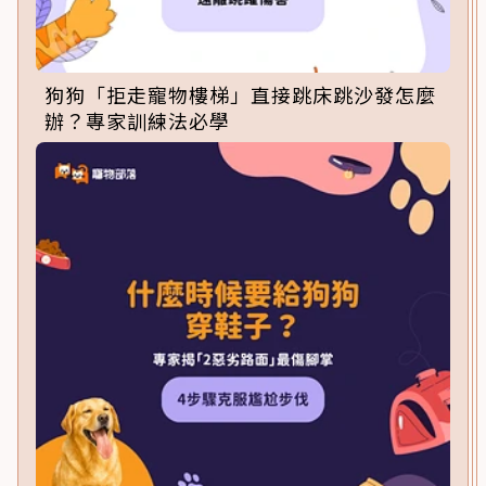
狗狗「拒走寵物樓梯」直接跳床跳沙發怎麼
辦？專家訓練法必學