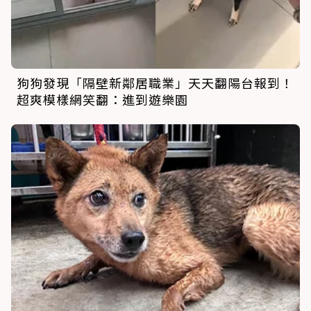
狗狗發現「隔壁新鄰居職業」天天翻陽台報到！
超爽模樣網笑翻：進到遊樂園