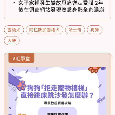
女子家裡發生變故忍痛送走愛貓 2年
後在領養網站發現熟悉身影全家淚崩
雪橇犬
阿拉斯加雪橇犬
哈士奇
狗狗
大便
#毛學堂