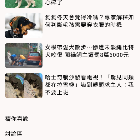
心碎了
狗狗冬天會覺得冷嗎？專家解釋如
何判斷毛孩需要穿衣服的時機
女模帶愛犬散步…慘遭未繫繩比特
犬咬傷 闖禍飼主遭罰8萬6000元
哈士奇躺沙發看電視！「驚見同類
都在拉雪橇」嚇到轉頭求主人：我
不要上班
猜你喜歡
討論區