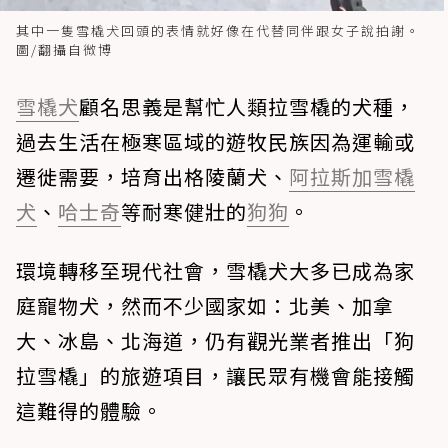
其中一隻雪橇犬回頭的表情就好像在代替同伴跟女子說拍謝。
圖/翻攝自微博
雪橇犬
顧名思義是幫忙人類拉雪橇的犬種，
過去生活在極寒區域的遊牧民族因為運輸或
遷徙需要，培育出格陵蘭犬、
阿拉斯加雪橇
犬
、
哈士奇
等耐寒健壯的
狗狗
。
環境轉移至現代社會，雪橇犬大多已成為家
庭寵物犬，然而不少國家如：北美、加拿
大、冰島、北海道，仍有觀光業者推出「狗
拉雪橇」的旅遊項目，讓民眾有機會能接觸
這難得的體驗。