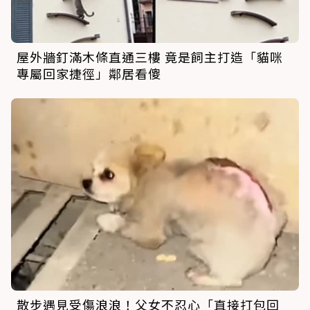
屋外牆釘滿木條直通三樓 竟是飼主打造「貓咪
專屬回家捷徑」鄰居看傻
散步遇見受傷浪浪！父女不忍心「直接打包回