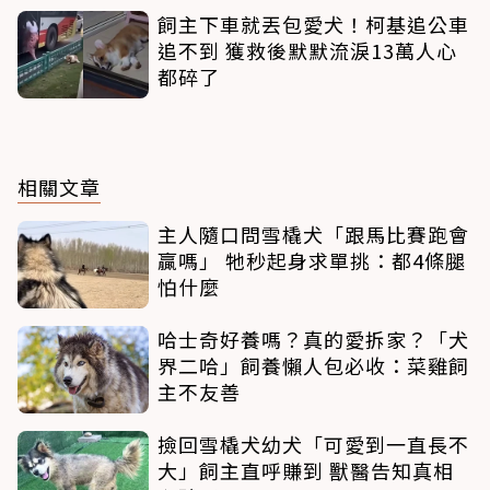
飼主下車就丟包愛犬！柯基追公車
追不到 獲救後默默流淚13萬人心
都碎了
相關文章
主人隨口問雪橇犬「跟馬比賽跑會
贏嗎」 牠秒起身求單挑：都4條腿
怕什麼
哈士奇好養嗎？真的愛拆家？「犬
界二哈」飼養懶人包必收：菜雞飼
主不友善
撿回雪橇犬幼犬「可愛到一直長不
大」飼主直呼賺到 獸醫告知真相