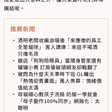
團結呢。
推薦新聞
酒吧老闆收編浪喵後「來應徵的員工
全是貓咪」 客人讚爆：來這不喝酒
只擼毛孩
飯店「狗狗陪睡員」當隨身管家還有
罐罐小費 訂房搶破頭網友卻戰翻了
被問為什麼天天準時下班 OL曬出
「熱情迎賓畫面」萬人羨慕：情緒價
值給太滿
母貓細心教孩子洗臉 奶貓一學就會
「母子動作100%同步」網融化：太
聰明