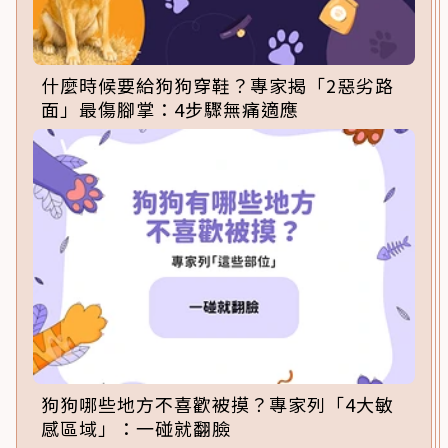
什麼時候要給狗狗穿鞋？專家揭「2惡劣路
面」最傷腳掌：4步驟無痛適應
狗狗哪些地方不喜歡被摸？專家列「4大敏
感區域」：一碰就翻臉