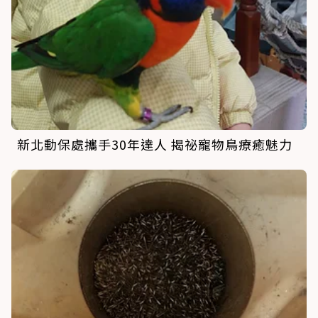
新北動保處攜手30年達人 揭祕寵物鳥療癒魅力