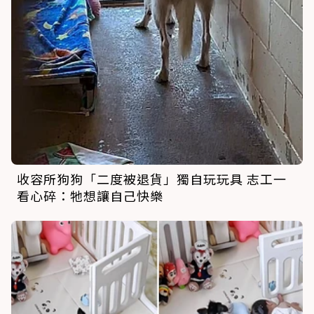
收容所狗狗「二度被退貨」獨自玩玩具 志工一
看心碎：牠想讓自己快樂