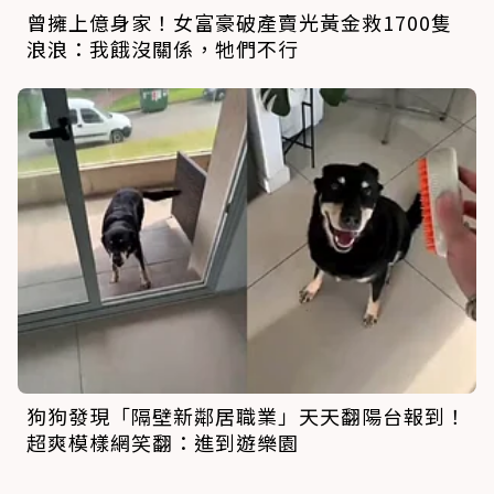
曾擁上億身家！女富豪破產賣光黃金救1700隻
浪浪：我餓沒關係，牠們不行
狗狗發現「隔壁新鄰居職業」天天翻陽台報到！
超爽模樣網笑翻：進到遊樂園