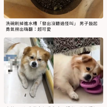
洗碗刷掉進水槽「發出沒聽過怪叫」 男子鼓起
勇氣撈出嗨翻：超可愛