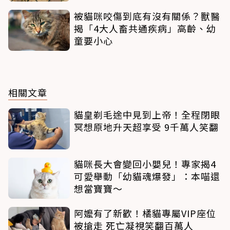
被貓咪咬傷到底有沒有關係？獸醫
揭「4大人畜共通疾病」高齡、幼
童要小心
相關文章
貓皇剃毛途中見到上帝！全程閉眼
冥想原地升天超享受 9千萬人笑翻
貓咪長大會變回小嬰兒！專家揭4
可愛舉動「幼貓魂爆發」：本喵還
想當寶寶～
阿嬤有了新歡！橘貓專屬VIP座位
被搶走 死亡凝視笑翻百萬人