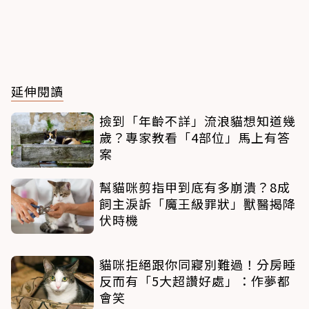
延伸閱讀
撿到「年齡不詳」流浪貓想知道幾
歲？專家教看「4部位」馬上有答
案
幫貓咪剪指甲到底有多崩潰？8成
飼主淚訴「魔王級罪狀」獸醫揭降
伏時機
貓咪拒絕跟你同寢別難過！分房睡
反而有「5大超讚好處」：作夢都
會笑