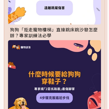
狗狗「拒走寵物樓梯」直接跳床跳沙發怎麼
辦？專家訓練法必學