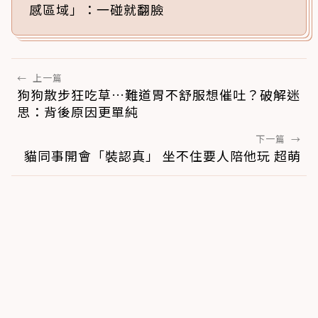
感區域」：一碰就翻臉
←
上一篇
狗狗散步狂吃草…難道胃不舒服想催吐？破解迷
思：背後原因更單純
下一篇
→
貓同事開會「裝認真」 坐不住要人陪他玩 超萌