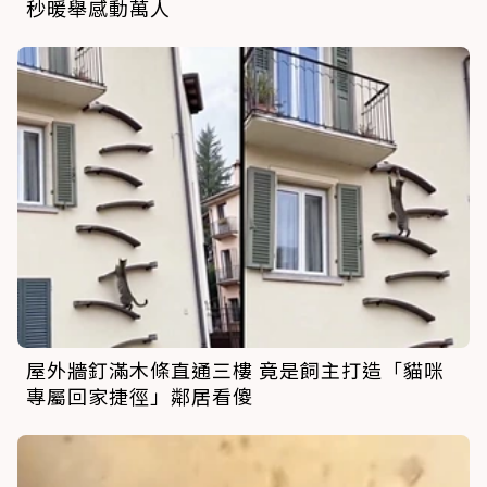
秒暖舉感動萬人
屋外牆釘滿木條直通三樓 竟是飼主打造「貓咪
專屬回家捷徑」鄰居看傻