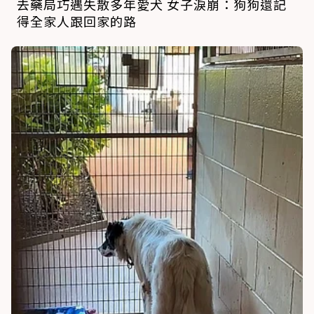
去藥局巧遇失散多年愛犬 女子淚崩：狗狗還記
得全家人跟回家的路