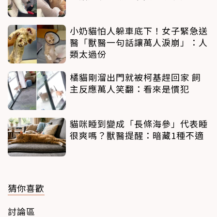
小奶貓怕人躲車底下！女子緊急送
醫「獸醫一句話讓萬人淚崩」：人
類太過份
橘貓剛溜出門就被柯基趕回家 飼
主反應萬人笑翻：看來是慣犯
貓咪睡到變成「長條海參」代表睡
很爽嗎？獸醫提醒：暗藏1種不適
猜你喜歡
討論區