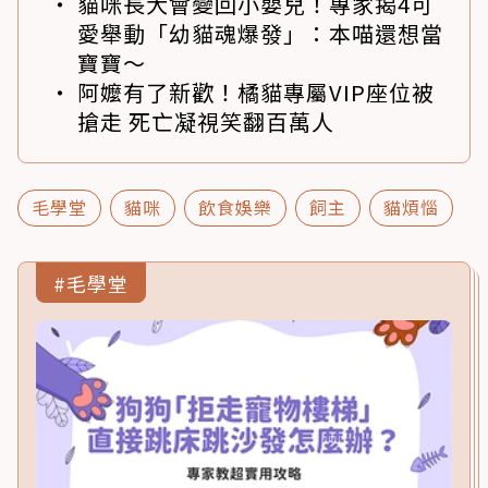
貓咪長大會變回小嬰兒！專家揭4可
愛舉動「幼貓魂爆發」：本喵還想當
寶寶～
阿嬤有了新歡！橘貓專屬VIP座位被
搶走 死亡凝視笑翻百萬人
毛學堂
貓咪
飲食娛樂
飼主
貓煩惱
#毛學堂