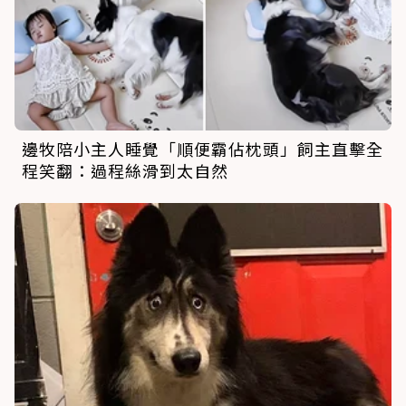
邊牧陪小主人睡覺「順便霸佔枕頭」飼主直擊全
程笑翻：過程絲滑到太自然