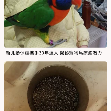
新北動保處攜手30年達人 揭祕寵物鳥療癒魅力