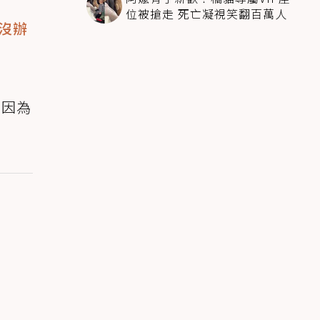
位被搶走 死亡凝視笑翻百萬人
沒辦
？
，因為