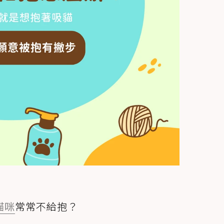
貓咪
常常不給抱？