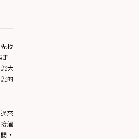
著先找
貓走
到您大
在您的
走過來
的接觸
時間，