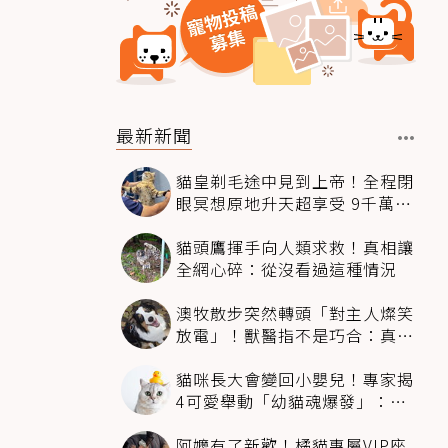
最新新聞
貓皇剃毛途中見到上帝！全程閉
眼冥想原地升天超享受 9千萬人
笑翻
貓頭鷹揮手向人類求救！真相讓
全網心碎：從沒看過這種情況
澳牧散步突然轉頭「對主人燦笑
放電」！獸醫指不是巧合：真相
超窩心
貓咪長大會變回小嬰兒！專家揭
4可愛舉動「幼貓魂爆發」：本
喵還想當寶寶～
阿嬤有了新歡！橘貓專屬VIP座