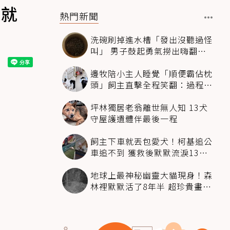
練就
熱門新聞
洗碗刷掉進水槽「發出沒聽過怪
叫」 男子鼓起勇氣撈出嗨翻：
超可愛
邊牧陪小主人睡覺「順便霸佔枕
頭」飼主直擊全程笑翻：過程絲
滑到太自然
坪林獨居老翁離世無人知 13犬
守屋護遺體伴最後一程
飼主下車就丟包愛犬！柯基追公
車追不到 獲救後默默流淚13萬
人心都碎了
地球上最神秘幽靈大貓現身！森
林裡默默活了8年半 超珍貴畫面
科學家嗨翻