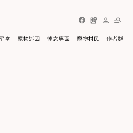
星室
寵物迷因
悼念專區
寵物村民
作者群