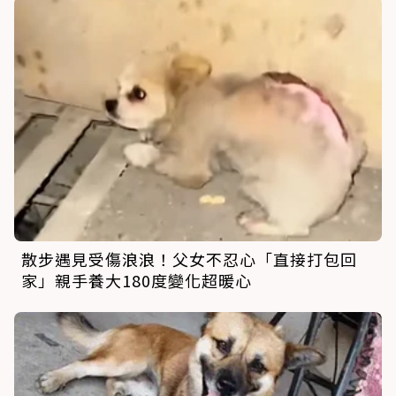
散步遇見受傷浪浪！父女不忍心「直接打包回
家」親手養大180度變化超暖心