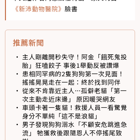
《新沛動物醫院》
臉書
推薦新聞
主人剛離開秒失守！阿金「餓死鬼投
胎」狂嗑餃子 事後1舉動反被讚爆
患相同罕病的2隻狗狗第一次見面！
搖搖晃晃走在一起：終於找到同伴
從來不肯靠近主人…孤僻老貓「第一
次主動走近床邊」 原因暖哭網友
車頭卡著一隻貓！救援人員一看驚覺
身分不單純「這不是浪貓」
男子發現狗狗溺水「不顧安危跳進急
流」 牠獲救後跟隨恩人不停搖尾致