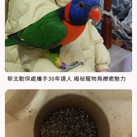
新北動保處攜手30年達人 揭祕寵物鳥療癒魅力