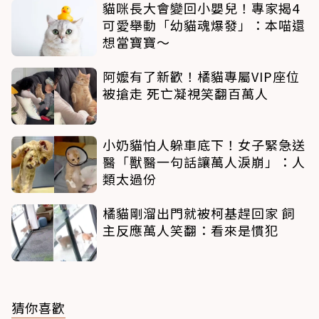
貓咪長大會變回小嬰兒！專家揭4
可愛舉動「幼貓魂爆發」：本喵還
想當寶寶～
阿嬤有了新歡！橘貓專屬VIP座位
被搶走 死亡凝視笑翻百萬人
小奶貓怕人躲車底下！女子緊急送
醫「獸醫一句話讓萬人淚崩」：人
類太過份
橘貓剛溜出門就被柯基趕回家 飼
主反應萬人笑翻：看來是慣犯
猜你喜歡