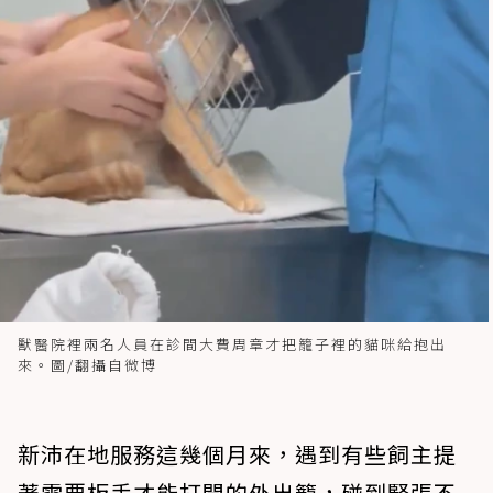
獸醫院裡兩名人員在診間大費周章才把籠子裡的貓咪給抱出
來。圖/翻攝自微博
新沛在地服務這幾個月來，遇到有些飼主提
著需要板手才能打開的外出籠，碰到緊張不