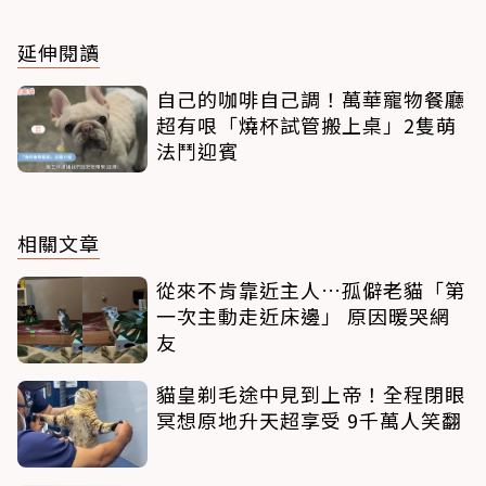
延伸閱讀
自己的咖啡自己調！萬華寵物餐廳
超有哏「燒杯試管搬上桌」2隻萌
法鬥迎賓
相關文章
從來不肯靠近主人…孤僻老貓「第
一次主動走近床邊」 原因暖哭網
友
貓皇剃毛途中見到上帝！全程閉眼
冥想原地升天超享受 9千萬人笑翻