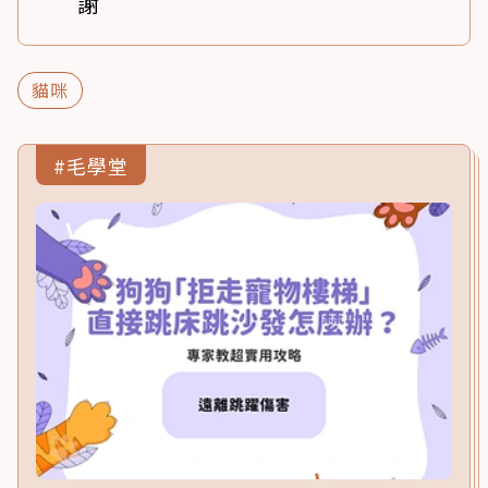
謝
貓咪
#毛學堂