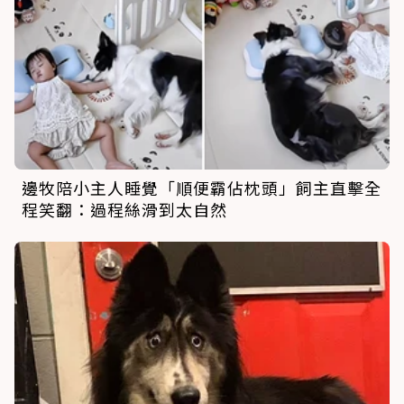
邊牧陪小主人睡覺「順便霸佔枕頭」飼主直擊全
程笑翻：過程絲滑到太自然