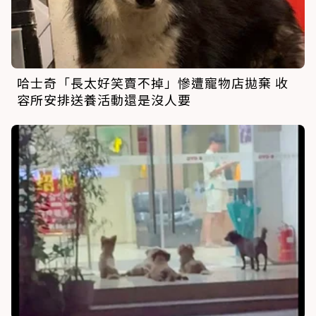
哈士奇「長太好笑賣不掉」慘遭寵物店拋棄 收
容所安排送養活動還是沒人要