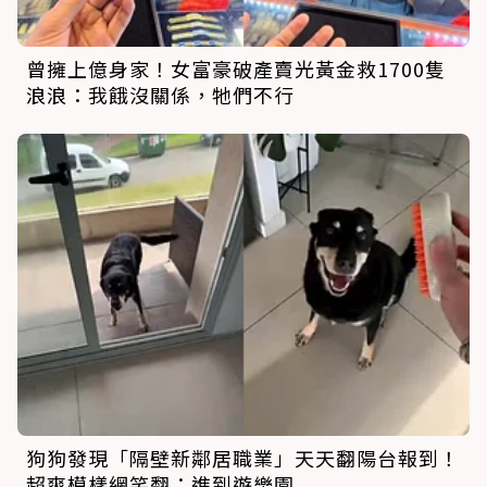
曾擁上億身家！女富豪破產賣光黃金救1700隻
浪浪：我餓沒關係，牠們不行
狗狗發現「隔壁新鄰居職業」天天翻陽台報到！
超爽模樣網笑翻：進到遊樂園