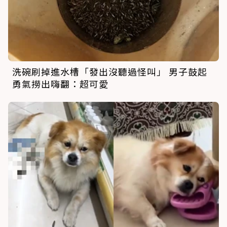
洗碗刷掉進水槽「發出沒聽過怪叫」 男子鼓起
勇氣撈出嗨翻：超可愛