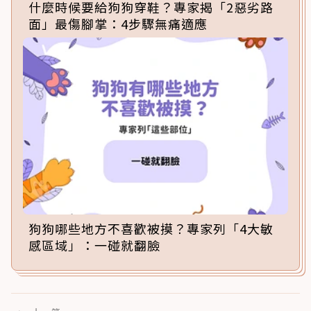
什麼時候要給狗狗穿鞋？專家揭「2惡劣路
面」最傷腳掌：4步驟無痛適應
狗狗哪些地方不喜歡被摸？專家列「4大敏
感區域」：一碰就翻臉