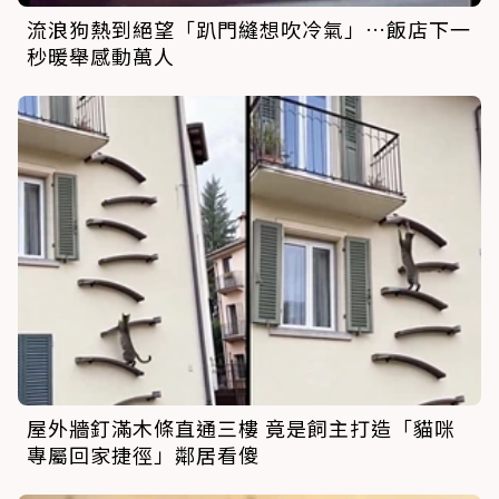
流浪狗熱到絕望「趴門縫想吹冷氣」…飯店下一
秒暖舉感動萬人
屋外牆釘滿木條直通三樓 竟是飼主打造「貓咪
專屬回家捷徑」鄰居看傻