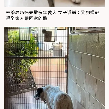
去藥局巧遇失散多年愛犬 女子淚崩：狗狗還記
得全家人跟回家的路