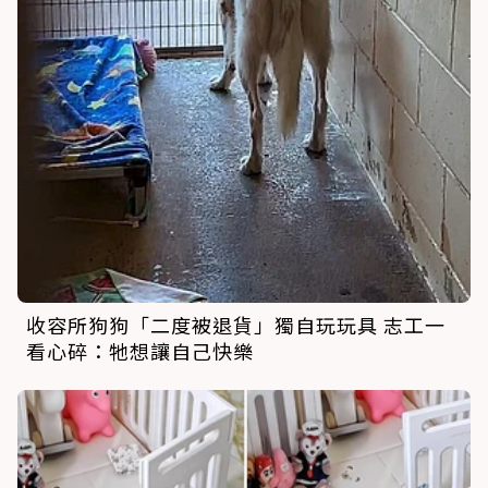
收容所狗狗「二度被退貨」獨自玩玩具 志工一
看心碎：牠想讓自己快樂