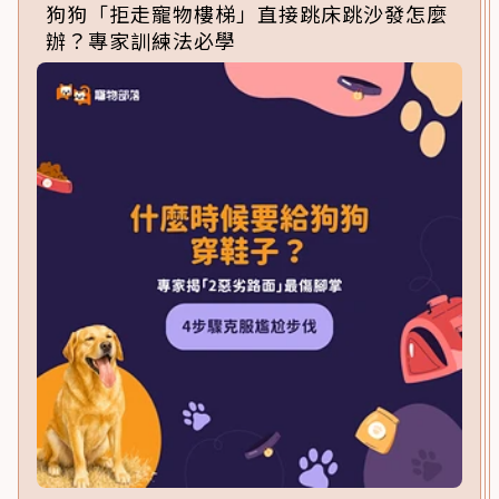
狗狗「拒走寵物樓梯」直接跳床跳沙發怎麼
辦？專家訓練法必學