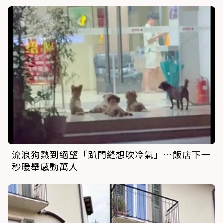
流浪狗熱到絕望「趴門縫想吹冷氣」…飯店下一
秒暖舉感動萬人