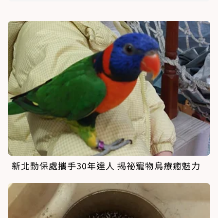
新北動保處攜手30年達人 揭祕寵物鳥療癒魅力