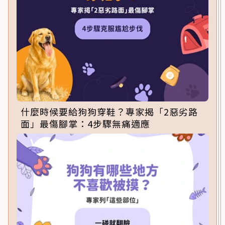
什麼時候要給狗狗穿鞋？專家揭「2惡劣路
面」最傷腳掌：4步驟無痛適應