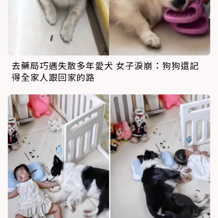
去藥局巧遇失散多年愛犬 女子淚崩：狗狗還記
得全家人跟回家的路