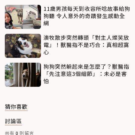
11歲男孩每天到收容所唸故事給狗
狗聽 令人意外的奇蹟發生感動全
網
澳牧散步突然轉頭「對主人燦笑放
電」！獸醫指不是巧合：真相超窩
心
狗狗突然躲起來是怎麼了？獸醫指
「先注意這3個細節」：未必是害
怕
猜你喜歡
討論區
共有
0
則留言