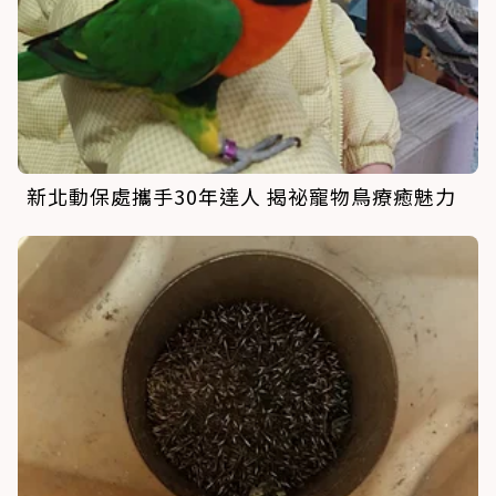
新北動保處攜手30年達人 揭祕寵物鳥療癒魅力