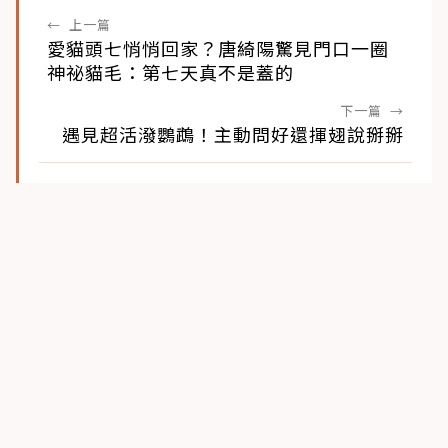
←
上一篇
愛貓頭七悄悄回家？唐綺陽驚見門口一圈
神祕貓毛：第七天真不是蓋的
下一篇
→
遇見超活潑鸚鵡！主動問好還揮翅說掰掰