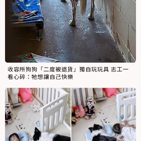
收容所狗狗「二度被退貨」獨自玩玩具 志工一
看心碎：牠想讓自己快樂