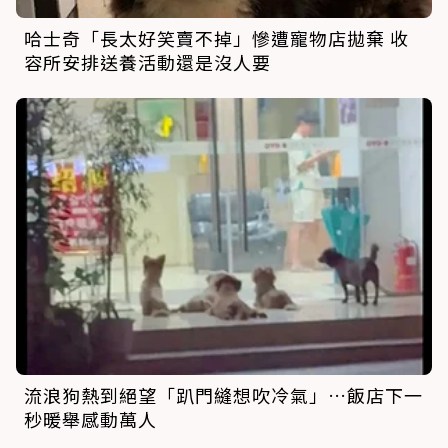
哈士奇「長太好笑賣不掉」慘遭寵物店拋棄 收
容所安排送養活動還是沒人要
流浪狗熱到絕望「趴門縫想吹冷氣」…飯店下一
秒暖舉感動萬人