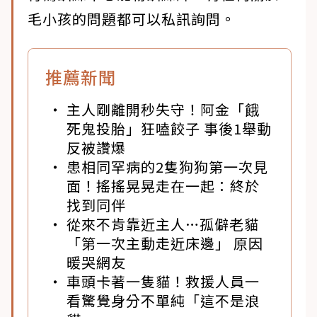
毛小孩的問題都可以私訊詢問。
推薦新聞
主人剛離開秒失守！阿金「餓
死鬼投胎」狂嗑餃子 事後1舉動
反被讚爆
患相同罕病的2隻狗狗第一次見
面！搖搖晃晃走在一起：終於
找到同伴
從來不肯靠近主人…孤僻老貓
「第一次主動走近床邊」 原因
暖哭網友
車頭卡著一隻貓！救援人員一
看驚覺身分不單純「這不是浪