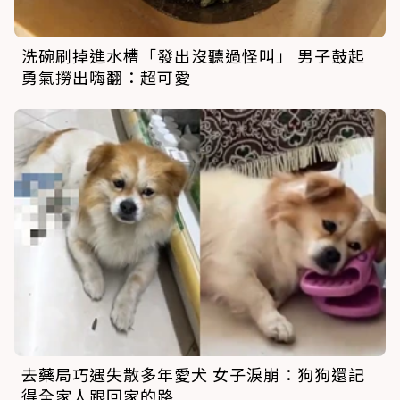
洗碗刷掉進水槽「發出沒聽過怪叫」 男子鼓起
勇氣撈出嗨翻：超可愛
去藥局巧遇失散多年愛犬 女子淚崩：狗狗還記
得全家人跟回家的路