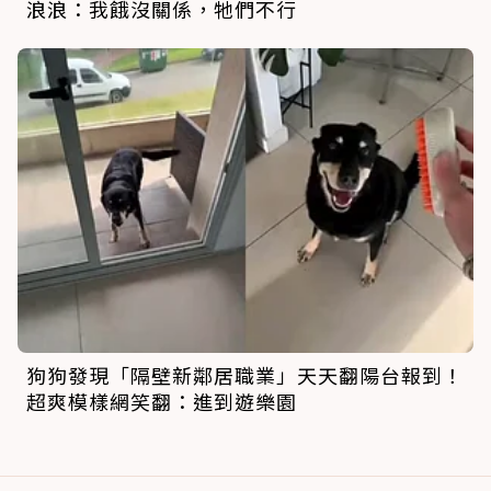
浪浪：我餓沒關係，牠們不行
狗狗發現「隔壁新鄰居職業」天天翻陽台報到！
超爽模樣網笑翻：進到遊樂園