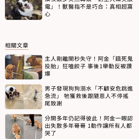
電」！獸醫指不是巧合：真相超窩
心
相關文章
主人剛離開秒失守！阿金「餓死鬼
投胎」狂嗑餃子 事後1舉動反被讚
爆
男子發現狗狗溺水「不顧安危跳進
急流」 牠獲救後跟隨恩人不停搖
尾致謝
分開多年仍記得彼此！阿金一眼認
出失散多年哥哥 1動作讓所有人都
哭了