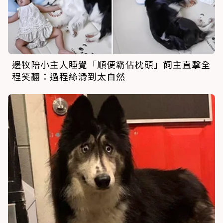
邊牧陪小主人睡覺「順便霸佔枕頭」飼主直擊全
程笑翻：過程絲滑到太自然