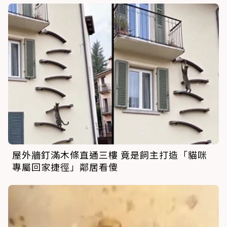
屋外牆釘滿木條直通三樓 竟是飼主打造「貓咪
專屬回家捷徑」鄰居看傻