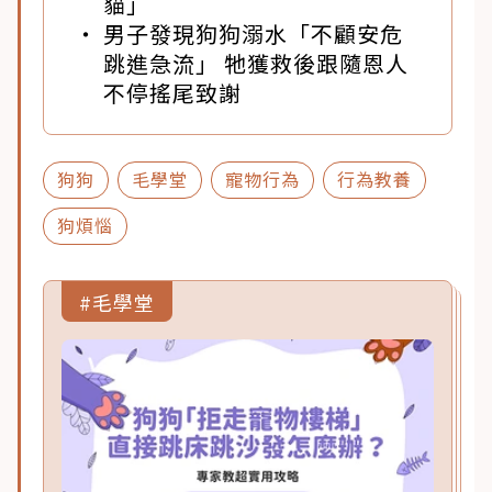
貓」
男子發現狗狗溺水「不顧安危
跳進急流」 牠獲救後跟隨恩人
不停搖尾致謝
狗狗
毛學堂
寵物行為
行為教養
狗煩惱
#毛學堂