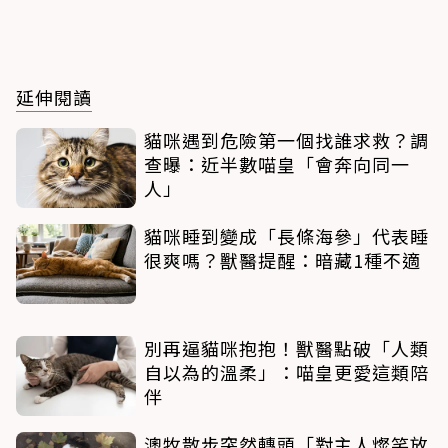
延伸閱讀
貓咪遇到危險第一個找誰求救？調
查曝：近半數喵皇「會奔向同一
人」
貓咪睡到變成「長條海參」代表睡
很爽嗎？獸醫提醒：暗藏1種不適
別再逼貓咪抱抱！獸醫點破「人類
自以為的溫柔」：喵皇更愛這類陪
伴
澳牧散步突然轉頭「對主人燦笑放