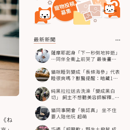
最新新聞
薩摩耶起身「下一秒倒地猝逝」
…同伴全衝上前哭了 最後畫面
逼哭萬人
貓咪睡到變成「長條海參」代表
睡很爽嗎？獸醫提醒：暗藏1種
不適
純黑拉拉送去洗澡「變成黑白
切」 飼主不想聽美容師解釋..衝
現場秒道歉
貓同事開會「裝認真」 坐不住
要人陪他玩 超萌
據《ね
巧遇「超肥軟」野生土撥鼠 成
高高」