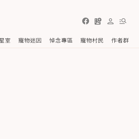
星室
寵物迷因
悼念專區
寵物村民
作者群