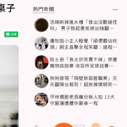
桌子
熱門新聞
洗碗刷掉進水槽「發出沒聽過怪
叫」 男子鼓起勇氣撈出嗨翻：
超可愛
邊牧陪小主人睡覺「順便霸佔枕
頭」飼主直擊全程笑翻：過程絲
滑到太自然
哈士奇「長太好笑賣不掉」慘遭
寵物店拋棄 收容所安排送養活
動還是沒人要
狗狗發現「隔壁新鄰居職業」天
天翻陽台報到！超爽模樣網笑
翻：進到遊樂園
坪林獨居老翁離世無人知 13犬
守屋護遺體伴最後一程