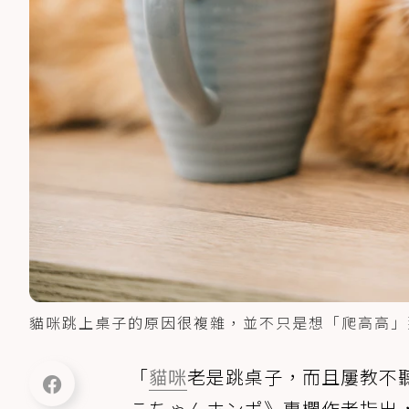
貓咪跳上桌子的原因很複雜，並不只是想「爬高高」那麼
「
貓咪
老是跳桌子，而且屢教不
こちゃんホンポ》專欄作者指出