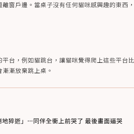
搬離窗戶邊。當桌子沒有任何貓咪感興趣的東西
的平台，例如貓跳台，讓貓咪覺得爬上這些平台
會漸漸放棄跳上桌。
倒地猝逝」…同伴全衝上前哭了 最後畫面逼哭