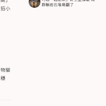
群躺岩石堆萌翻了
三招小
寵物貓
最穩