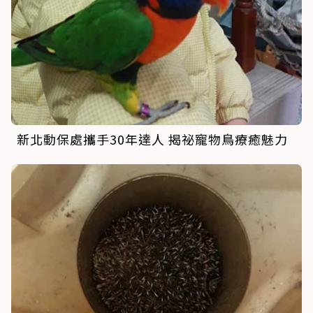
新北動保處攜手30年達人 揭祕寵物鳥療癒魅力