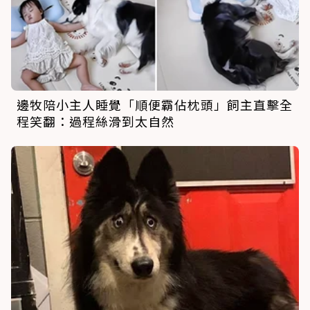
邊牧陪小主人睡覺「順便霸佔枕頭」飼主直擊全
程笑翻：過程絲滑到太自然