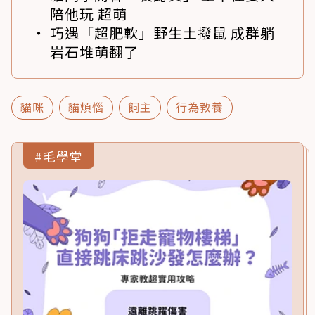
陪他玩 超萌
巧遇「超肥軟」野生土撥鼠 成群躺
岩石堆萌翻了
貓咪
貓煩惱
飼主
行為教養
#毛學堂