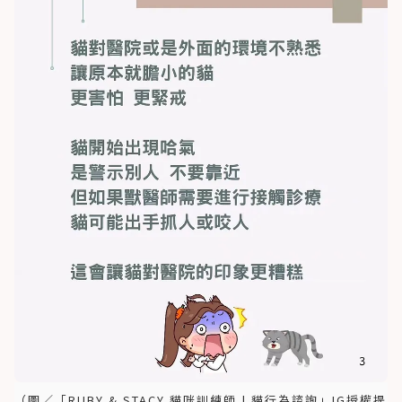
（圖／「RUBY & STACY 貓咪訓練師 | 貓行為諮詢」IG授權提