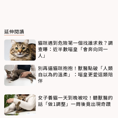
延伸閱讀
貓咪遇到危險第一個找誰求救？調
查曝：近半數喵皇「會奔向同一
人」
別再逼貓咪抱抱！獸醫點破「人類
自以為的溫柔」：喵皇更愛這類陪
伴
女子養貓一天到晚被咬！聽獸醫的
話「做1調整」一周後竟出現奇蹟