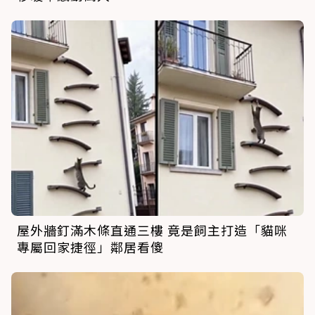
屋外牆釘滿木條直通三樓 竟是飼主打造「貓咪
專屬回家捷徑」鄰居看傻