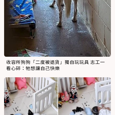
收容所狗狗「二度被退貨」獨自玩玩具 志工一
看心碎：牠想讓自己快樂