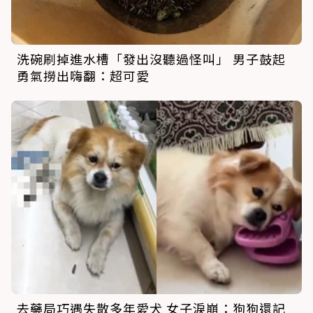
洗碗刷掉進水槽「發出沒聽過怪叫」 男子鼓起
勇氣撈出嗨翻：超可愛
去藥局巧遇失散多年愛犬 女子淚崩：狗狗還記