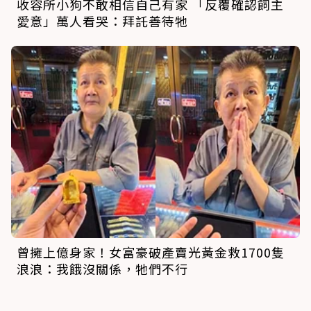
收容所小狗不敢相信自己有家 「反覆確認飼主
愛意」萬人看哭：拜託善待牠
曾擁上億身家！女富豪破產賣光黃金救1700隻
浪浪：我餓沒關係，牠們不行