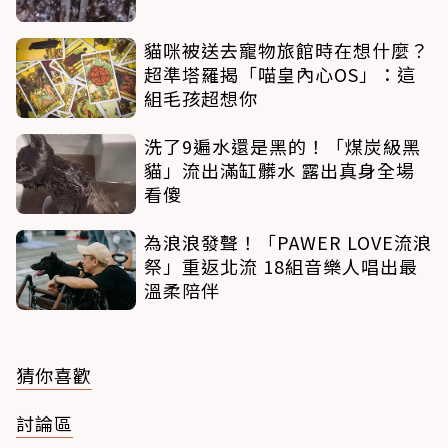
貓咪被送去寵物旅館時在想什麼？
超準塔羅揭「喵皇內心OS」：這
組毛孩超想你
洗了9遍水還是黑的！「煤炭級黑
貓」流出滿缸髒水 露出真身全場
看傻
為浪浪發聲！「PAWER LOVE流浪
祭」重返北流 18組音樂人唱出最
溫柔陪伴
猜你喜歡
討論區