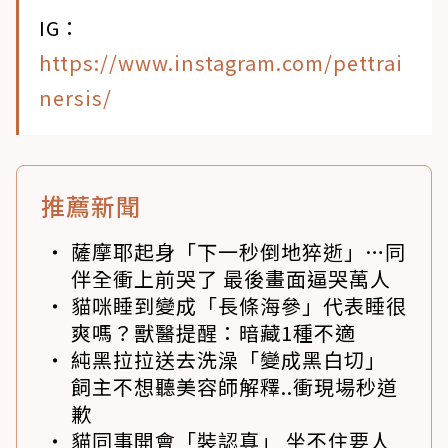
IG：
https://www.instagram.com/pettrai
nersis/
推薦新聞
薩摩耶起身「下一秒倒地猝逝」…同
伴全衝上前哭了 最後畫面逼哭萬人
貓咪睡到變成「長條海參」代表睡很
爽嗎？獸醫提醒：暗藏1種不適
純黑拉拉送去洗澡「變成黑白切」
飼主不想聽美容師解釋..衝現場秒道
歉
貓同事開會「裝認真」 坐不住要人