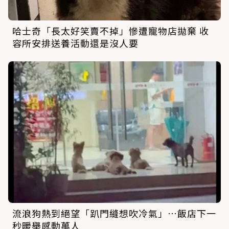
哈士奇「長太好笑賣不掉」慘遭寵物店拋棄 收
容所安排送養活動還是沒人要
流浪狗熱到絕望「趴門縫想吹冷氣」…飯店下一
秒暖舉感動萬人