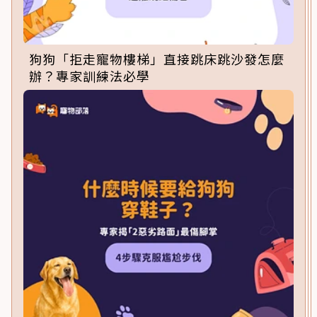
狗狗「拒走寵物樓梯」直接跳床跳沙發怎麼
辦？專家訓練法必學