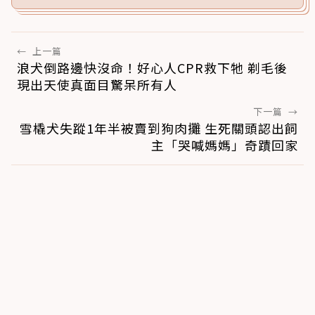
←
上一篇
浪犬倒路邊快沒命！好心人CPR救下牠 剃毛後
現出天使真面目驚呆所有人
下一篇
→
雪橇犬失蹤1年半被賣到狗肉攤 生死關頭認出飼
主「哭喊媽媽」奇蹟回家