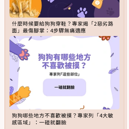
什麼時候要給狗狗穿鞋？專家揭「2惡劣路
面」最傷腳掌：4步驟無痛適應
狗狗哪些地方不喜歡被摸？專家列「4大敏
感區域」：一碰就翻臉