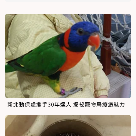
新北動保處攜手30年達人 揭祕寵物鳥療癒魅力