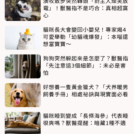
澳牧散步突然轉頭「對主人燦笑放
電」！獸醫指不是巧合：真相超窩
心
貓咪長大會變回小嬰兒！專家揭4
可愛舉動「幼貓魂爆發」：本喵還
想當寶寶～
狗狗突然躲起來是怎麼了？獸醫指
「先注意這3個細節」：未必是害
怕
好想養一隻黃金獵犬？「犬界暖男
飼養手冊」相處祕訣與現實面必看
貓咪睡到變成「長條海參」代表睡
很爽嗎？獸醫提醒：暗藏1種不適