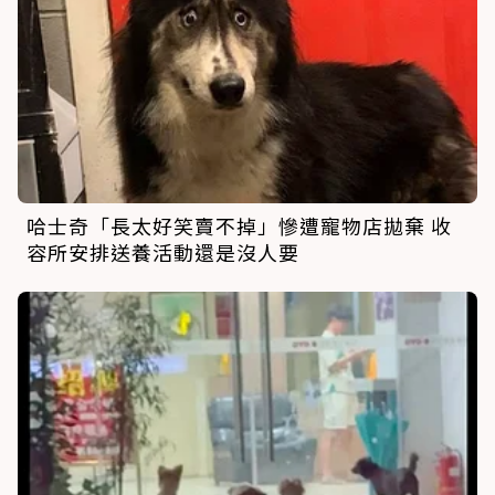
哈士奇「長太好笑賣不掉」慘遭寵物店拋棄 收
容所安排送養活動還是沒人要