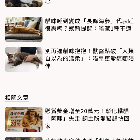
心
貓咪睡到變成「長條海參」代表睡
很爽嗎？獸醫提醒：暗藏1種不適
別再逼貓咪抱抱！獸醫點破「人類
自以為的溫柔」：喵皇更愛這類陪
伴
相關文章
懸賞獎金增至20萬元！彰化橘貓
「阿咪」失走 飼主盼愛貓趕快回
家