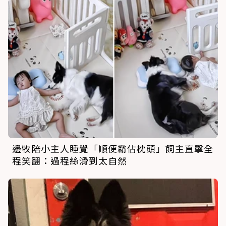
邊牧陪小主人睡覺「順便霸佔枕頭」飼主直擊全
程笑翻：過程絲滑到太自然