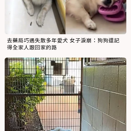
去藥局巧遇失散多年愛犬 女子淚崩：狗狗還記
得全家人跟回家的路