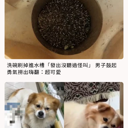
洗碗刷掉進水槽「發出沒聽過怪叫」 男子鼓起
勇氣撈出嗨翻：超可愛