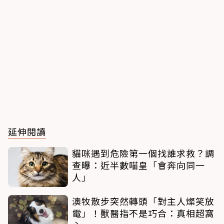
延伸閱讀
貓咪遇到危險第一個找誰求救？調
查曝：近半數喵皇「會奔向同一
人」
澳牧散步突然轉頭「對主人燦笑放
電」！獸醫指不是巧合：真相超窩