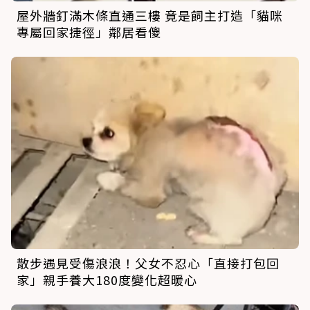
屋外牆釘滿木條直通三樓 竟是飼主打造「貓咪
專屬回家捷徑」鄰居看傻
散步遇見受傷浪浪！父女不忍心「直接打包回
家」親手養大180度變化超暖心