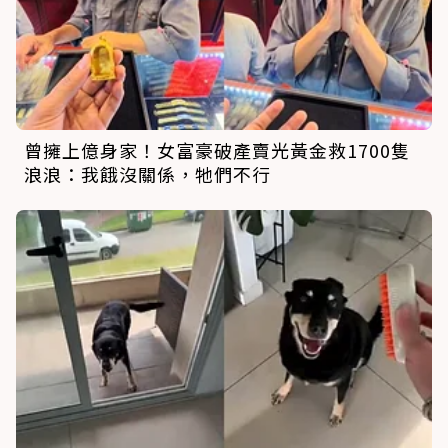
曾擁上億身家！女富豪破產賣光黃金救1700隻
浪浪：我餓沒關係，牠們不行