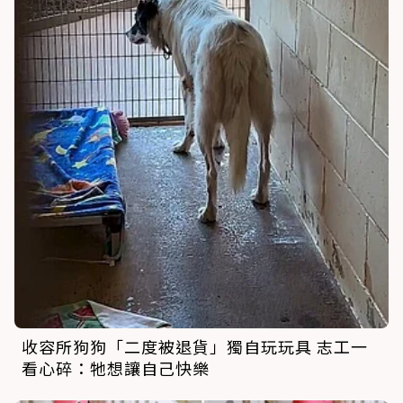
收容所狗狗「二度被退貨」獨自玩玩具 志工一
看心碎：牠想讓自己快樂