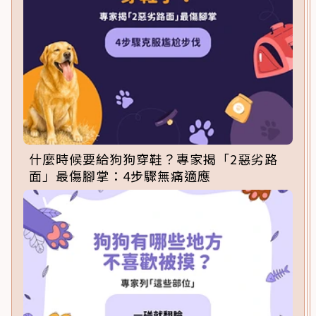
什麼時候要給狗狗穿鞋？專家揭「2惡劣路
面」最傷腳掌：4步驟無痛適應