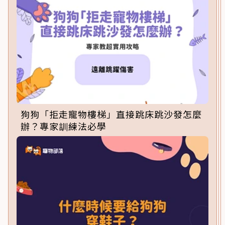
狗狗「拒走寵物樓梯」直接跳床跳沙發怎麼
辦？專家訓練法必學