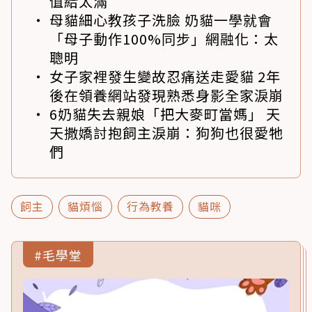
值給太滿
母貓細心教孩子洗臉 奶貓一學就會
「母子動作100%同步」網融化：太
聰明
女子家裡發生變故忍痛送走愛貓 2年
後在領養網站發現熟悉身影全家淚崩
6奶貓失去親娘「把大麥町當媽」 天
天撒嬌討抱飼主淚崩：狗狗也很愛牠
們
飼主
貓煩惱
行為教養
貓咪
#毛學堂