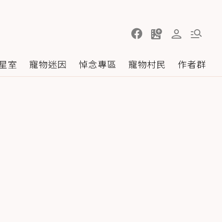
星室
寵物迷因
悼念專區
寵物村民
作者群