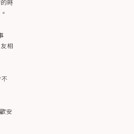
情的時
厭。
事
朋友相
會不
。
歡安