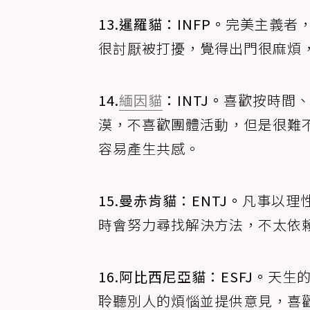
13.暹羅貓：INFP。
完美主義者
很討厭被打擾，覺得出門很麻煩
14.
緬因貓
：INTJ。
喜歡按時間
漠，不喜歡團體活動，但是很難
容易產生共感。
15.曼赤肯貓：ENTJ。
凡事以理
時會努力尋找解決方法，不太依
16.阿比西尼亞貓：ESFJ。
天生
聆聽別人的煩惱並提供意見，喜