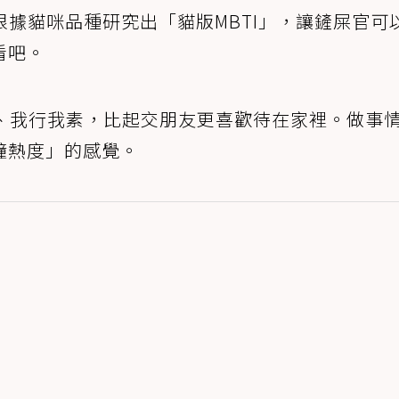
根據貓咪品種研究出「貓版MBTI」，讓鏟屎官可
看吧。
、我行我素，比起交朋友更喜歡待在家裡。做事
鐘熱度」的感覺。