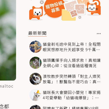
最新新聞
貓皇剃毛途中見到上帝！全程閉
眼冥想原地升天超享受 9千萬人
笑翻
貓頭鷹揮手向人類求救！真相讓
全網心碎：從沒看過這種情況
澳牧散步突然轉頭「對主人燦笑
放電」！獸醫指不是巧合：真相
ltoc
超窩心
貓咪長大會變回小嬰兒！專家揭
4可愛舉動「幼貓魂爆發」：本
喵還想當寶寶～
念都
阿嬤有了新歡！橘貓專屬VIP座