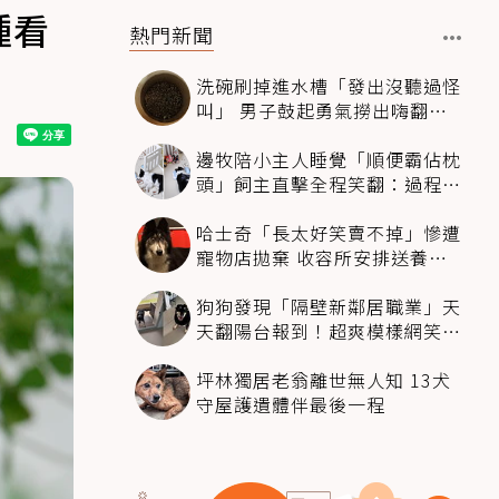
種看
熱門新聞
洗碗刷掉進水槽「發出沒聽過怪
叫」 男子鼓起勇氣撈出嗨翻：
超可愛
邊牧陪小主人睡覺「順便霸佔枕
頭」飼主直擊全程笑翻：過程絲
滑到太自然
哈士奇「長太好笑賣不掉」慘遭
寵物店拋棄 收容所安排送養活
動還是沒人要
狗狗發現「隔壁新鄰居職業」天
天翻陽台報到！超爽模樣網笑
翻：進到遊樂園
坪林獨居老翁離世無人知 13犬
守屋護遺體伴最後一程