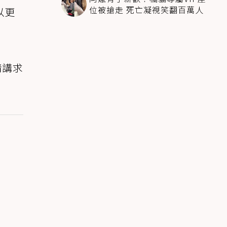
位被搶走 死亡凝視笑翻百萬人
以更
情講求