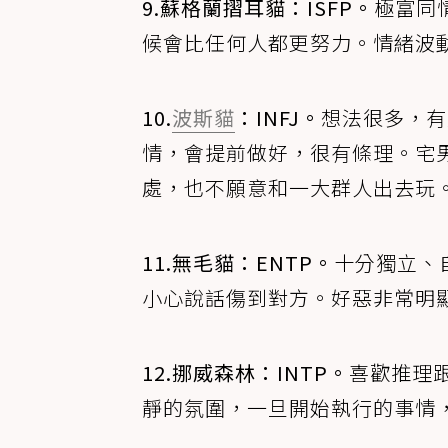
9.蘇格蘭摺耳貓：ISFP。
極富同
候會比任何人都更努力。情緒波
10.
波斯貓
：INFJ。
想法很多，有
情，會提前做好，很有條理。宅
處，也不願意和一大群人出去玩
11.無毛貓：ENTP。
十分獨立、
小心說話傷到對方。好惡非常明
12.挪威森林：INTP。
喜歡推理
靜的氛圍，一旦開始執行的事情