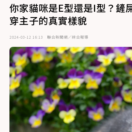
你家貓咪是E型還是I型？鏟屎
穿主子的真實樣貌
2024-03-12 16:13
聯合新聞網／綜合報導