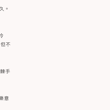
久。
冷
，但不
棘手
樂意