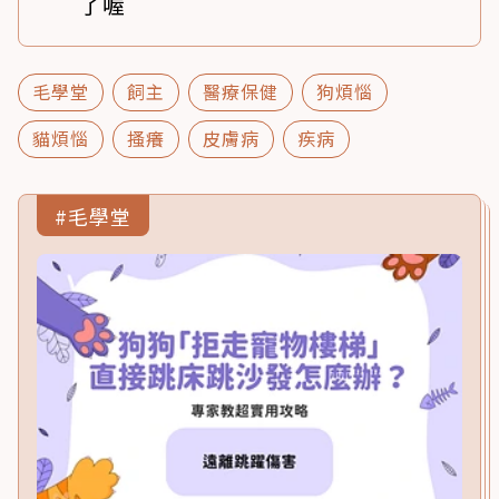
了喔
毛學堂
飼主
醫療保健
狗煩惱
貓煩惱
搔癢
皮膚病
疾病
#毛學堂