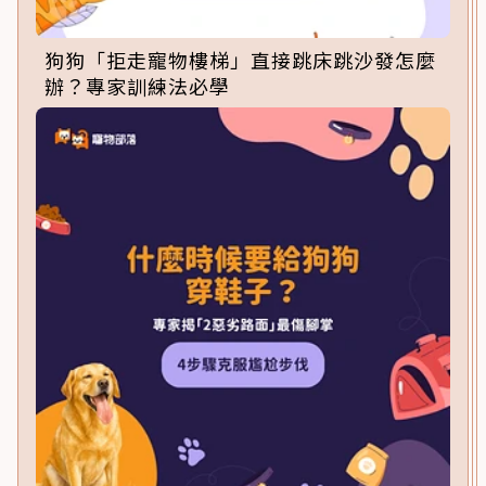
狗狗「拒走寵物樓梯」直接跳床跳沙發怎麼
辦？專家訓練法必學