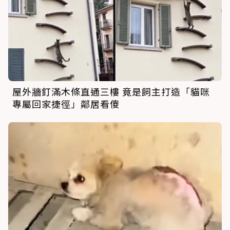
屋外牆釘滿木條直通三樓 竟是飼主打造「貓咪
專屬回家捷徑」鄰居看傻