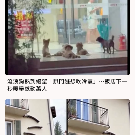
流浪狗熱到絕望「趴門縫想吹冷氣」…飯店下一
秒暖舉感動萬人