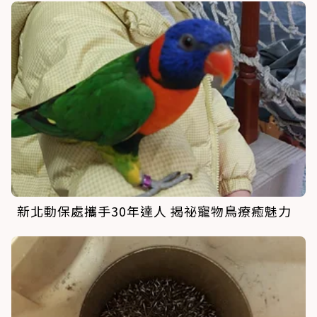
新北動保處攜手30年達人 揭祕寵物鳥療癒魅力