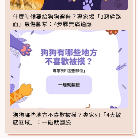
什麼時候要給狗狗穿鞋？專家揭「2惡劣路
面」最傷腳掌：4步驟無痛適應
狗狗哪些地方不喜歡被摸？專家列「4大敏
感區域」：一碰就翻臉