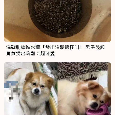
洗碗刷掉進水槽「發出沒聽過怪叫」 男子鼓起
勇氣撈出嗨翻：超可愛