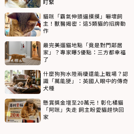
盯緊
貓咪「霸氣伸頭逼摸摸」嚇壞飼
主！獸醫揭密：這5類貓的招牌動
作
最完美遛貓地點「竟是對門鄰居
家」？專家曝5優點：三方都幸福
了
什麼狗狗水陸兩棲還能上戰場？認
識「萬能㹴」：英國人眼中的傳奇
犬種
懸賞獎金增至20萬元！彰化橘貓
「阿咪」失走 飼主盼愛貓趕快回
家