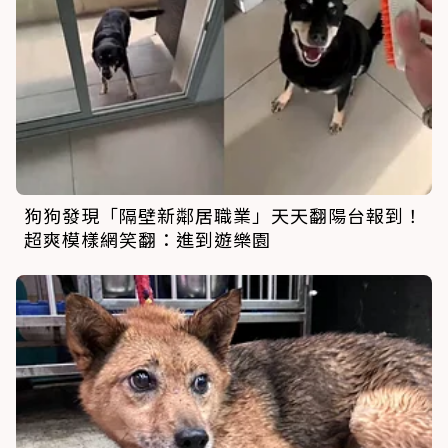
狗狗發現「隔壁新鄰居職業」天天翻陽台報到！
超爽模樣網笑翻：進到遊樂園