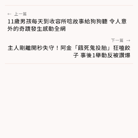
←
上一篇
11歲男孩每天到收容所唸故事給狗狗聽 令人意
外的奇蹟發生感動全網
下一篇
→
主人剛離開秒失守！阿金「餓死鬼投胎」狂嗑餃
子 事後1舉動反被讚爆