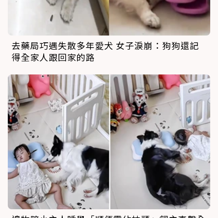
去藥局巧遇失散多年愛犬 女子淚崩：狗狗還記
得全家人跟回家的路