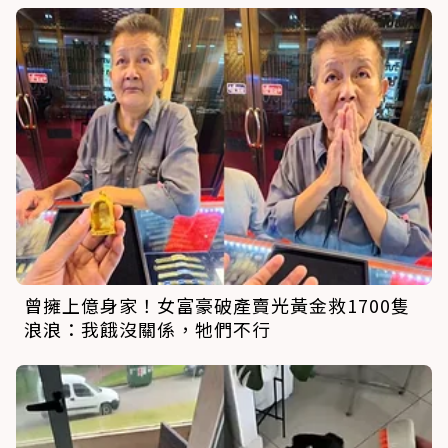
曾擁上億身家！女富豪破產賣光黃金救1700隻
浪浪：我餓沒關係，牠們不行