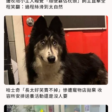
邊牧陪小主人睡覺「順便霸佔枕頭」飼主直擊全
程笑翻：過程絲滑到太自然
哈士奇「長太好笑賣不掉」慘遭寵物店拋棄 收
容所安排送養活動還是沒人要