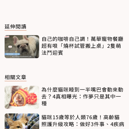
延伸閱讀
自己的咖啡自己調！萬華寵物餐廳
超有哏「燒杯試管搬上桌」2隻萌
法鬥迎賓
相關文章
為什麼貓咪睡到一半嘴巴會動來動
去？4真相曝光：作夢只是其中一
種
貓咪15歲等於人類76歲！高齡貓
照護升級攻略：做好3件事、4疾病