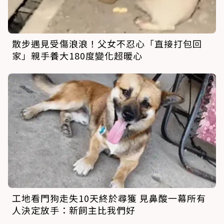
散步遇見受傷浪浪！父女不忍心「直接打包回
家」親手養大180度變化超暖心
工地看門狗走失10天終於尋獲 見鼻酸一幕所有
人決定放手：新飼主比我們好