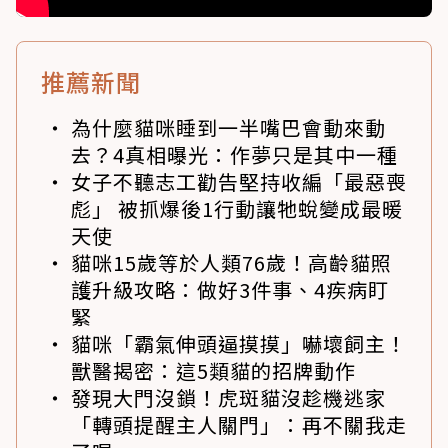
推薦新聞
為什麼貓咪睡到一半嘴巴會動來動
去？4真相曝光：作夢只是其中一種
女子不聽志工勸告堅持收編「最惡喪
彪」 被抓爆後1行動讓牠蛻變成最暖
天使
貓咪15歲等於人類76歲！高齡貓照
護升級攻略：做好3件事、4疾病盯
緊
貓咪「霸氣伸頭逼摸摸」嚇壞飼主！
獸醫揭密：這5類貓的招牌動作
發現大門沒鎖！虎斑貓沒趁機逃家
「轉頭提醒主人關門」：再不關我走