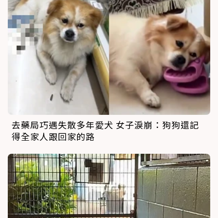
去藥局巧遇失散多年愛犬 女子淚崩：狗狗還記
得全家人跟回家的路