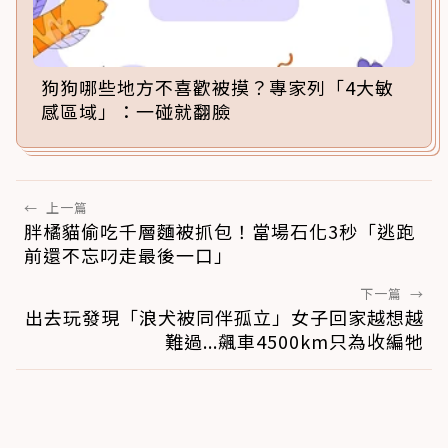
狗狗哪些地方不喜歡被摸？專家列「4大敏
感區域」：一碰就翻臉
←
上一篇
胖橘貓偷吃千層麵被抓包！當場石化3秒「逃跑
前還不忘叼走最後一口」
下一篇
→
出去玩發現「浪犬被同伴孤立」女子回家越想越
難過...飆車4500km只為收編牠