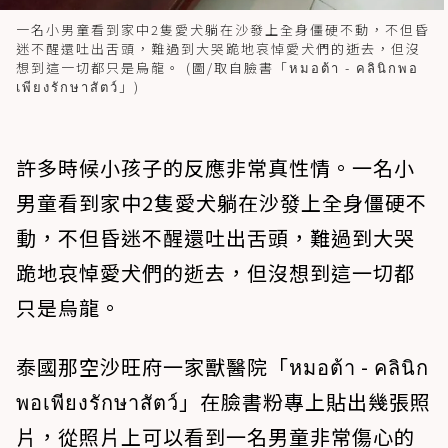
一名小男童看到家中2隻愛犬躺在沙發上全身僵硬不動，不但昏
迷不醒還吐出舌頭，難過到大哭跪地哀悼愛犬們的逝去，但沒
想到這一切都只是烏龍。 (圖/取自臉書「หมอต้า - คลินิกพอ
เพียงรักษาสัตว์」)
許多時候小孩子的反應非常真性情。一名小
男童看到家中2隻愛犬躺在沙發上全身僵硬不
動，不但昏迷不醒還吐出舌頭，難過到大哭
跪地哀悼愛犬們的逝去，但沒想到這一切都
只是烏龍。
泰國那空沙旺府一家獸醫院「หมอต้า - คลินิก
พอเพียงรักษาสัตว์」在臉書粉專上貼出幾張照
片，從照片上可以看到一名男童非常傷心的