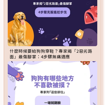
什麼時候要給狗狗穿鞋？專家揭「2惡劣路
面」最傷腳掌：4步驟無痛適應