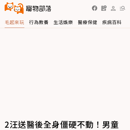
毛起來玩
行為教養
生活娛樂
醫療保健
疾病百科
2汪送醫後全身僵硬不動！男童