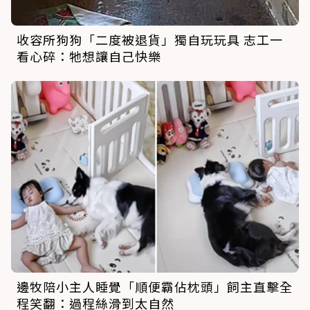
收容所狗狗「二度被退貨」獨自玩玩具 志工一
看心碎：牠想讓自己快樂
邊牧陪小主人睡覺「順便霸佔枕頭」飼主直擊全
程笑翻：過程絲滑到太自然