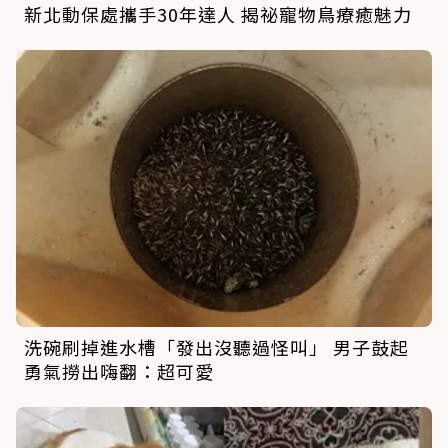
新北動保處攜手30年達人 揭祕寵物鳥療癒魅力
洗碗刷掉進水槽「發出沒聽過怪叫」 男子鼓起
勇氣撈出嗨翻：超可愛