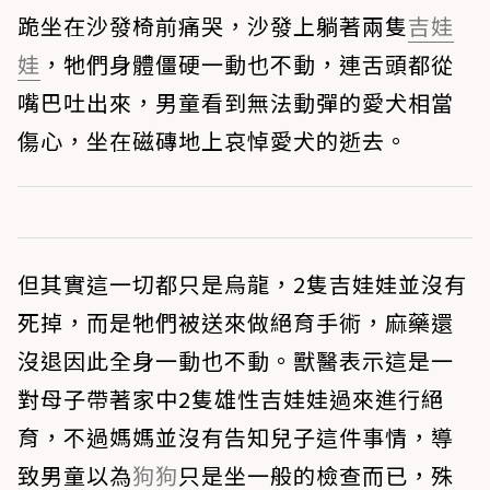
跪坐在沙發椅前痛哭，沙發上躺著兩隻
吉娃
娃
，牠們身體僵硬一動也不動，連舌頭都從
嘴巴吐出來，男童看到無法動彈的愛犬相當
傷心，坐在磁磚地上哀悼愛犬的逝去。
但其實這一切都只是烏龍，2隻吉娃娃並沒有
死掉，而是牠們被送來做絕育手術，麻藥還
沒退因此全身一動也不動。獸醫表示這是一
對母子帶著家中2隻雄性吉娃娃過來進行絕
育，不過媽媽並沒有告知兒子這件事情，導
致男童以為
狗狗
只是坐一般的檢查而已，殊