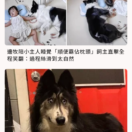
邊牧陪小主人睡覺「順便霸佔枕頭」飼主直擊全
程笑翻：過程絲滑到太自然