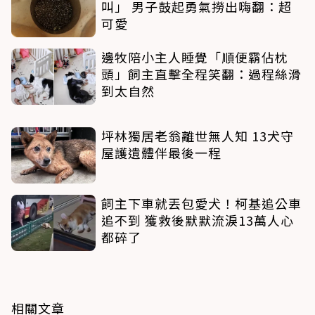
叫」 男子鼓起勇氣撈出嗨翻：超
可愛
邊牧陪小主人睡覺「順便霸佔枕
頭」飼主直擊全程笑翻：過程絲滑
到太自然
坪林獨居老翁離世無人知 13犬守
屋護遺體伴最後一程
飼主下車就丟包愛犬！柯基追公車
追不到 獲救後默默流淚13萬人心
都碎了
相關文章