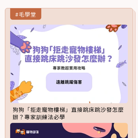
#毛學堂
狗狗「拒走寵物樓梯」直接跳床跳沙發怎麼
辦？專家訓練法必學