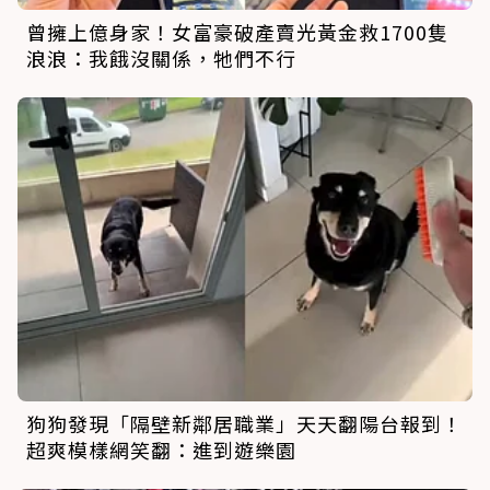
曾擁上億身家！女富豪破產賣光黃金救1700隻
浪浪：我餓沒關係，牠們不行
狗狗發現「隔壁新鄰居職業」天天翻陽台報到！
超爽模樣網笑翻：進到遊樂園