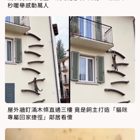
秒暖舉感動萬人
屋外牆釘滿木條直通三樓 竟是飼主打造「貓咪
專屬回家捷徑」鄰居看傻