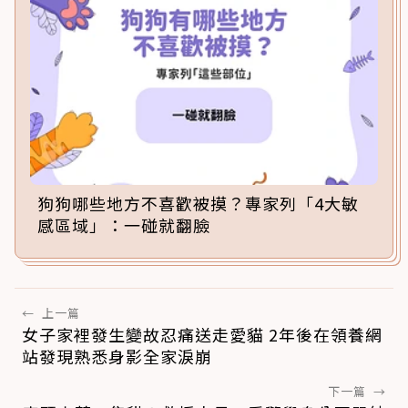
狗狗哪些地方不喜歡被摸？專家列「4大敏
感區域」：一碰就翻臉
←
上一篇
女子家裡發生變故忍痛送走愛貓 2年後在領養網
站發現熟悉身影全家淚崩
下一篇
→