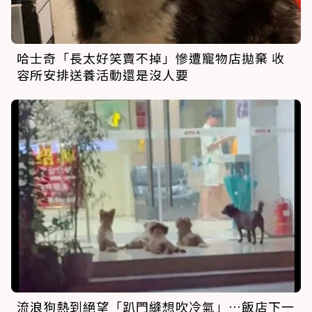
哈士奇「長太好笑賣不掉」慘遭寵物店拋棄 收
容所安排送養活動還是沒人要
流浪狗熱到絕望「趴門縫想吹冷氣」…飯店下一