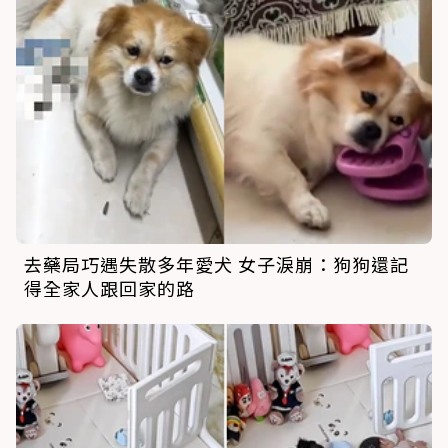
去藥局巧遇失散多年愛犬 女子淚崩：狗狗還記
得全家人跟回家的路