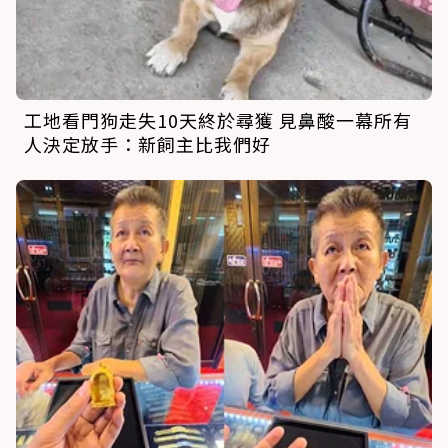
工地看門狗走失10天終於尋獲 見鼻酸一幕所有
人決定放手：新飼主比我們好