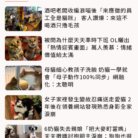
酒吧老闆收編浪喵後「來應徵的員
工全是貓咪」 客人讚爆：來這不
喝酒只擼毛孩
被問為什麼天天準時下班 OL曬出
「熱情迎賓畫面」萬人羨慕：情緒
價值給太滿
母貓細心教孩子洗臉 奶貓一學就
會「母子動作100%同步」網融
化：太聰明
女子家裡發生變故忍痛送走愛貓 2
年後在領養網站發現熟悉身影全家
淚崩
6奶貓失去親娘「把大麥町當媽」
天天撒嬌討抱飼主淚崩：狗狗也很