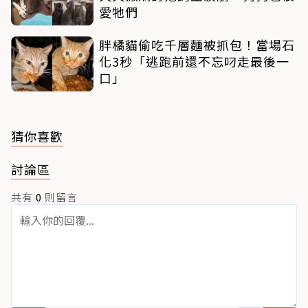
愛牠們
胖橘貓偷吃千層麵被抓包！當場石
化3秒「逃跑前還不忘叼走最後一
口」
猜你喜歡
討論區
共有
0
則留言