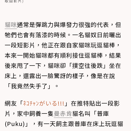
取自影片)
貓咪
通常是彈跳力與爆發力很強的代表，但
牠們也會有落漆的時候。一名貓奴日前曬出
一段短影片，他正在跟自家貓咪玩逗貓棒，
本來一開始貓咪都有順利接住逗貓棒，結果
後來甩了一下，貓咪卻「撲空往後跌」坐在
床上，還露出一臉驚訝的樣子，像是在說
「我竟然失手了」。
網友「
ﾈｺﾁｬﾝがいる!!!
」在推特貼出一段影
片，家中飼養一隻
曼赤肯
貓名叫「普庫
(Puku)」，有一天飼主跟普庫在床上玩逗貓