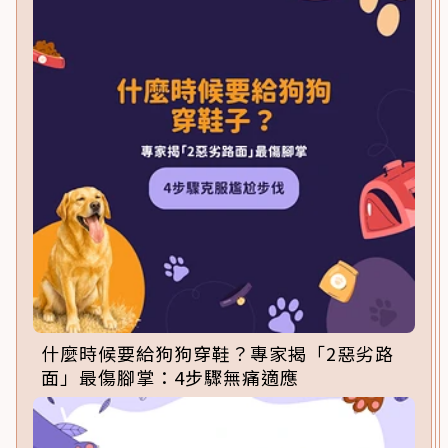
什麼時候要給狗狗穿鞋？專家揭「2惡劣路
面」最傷腳掌：4步驟無痛適應