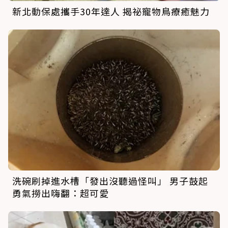
新北動保處攜手30年達人 揭祕寵物鳥療癒魅力
洗碗刷掉進水槽「發出沒聽過怪叫」 男子鼓起
勇氣撈出嗨翻：超可愛