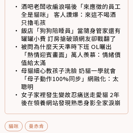
酒吧老闆收編浪喵後「來應徵的員工
全是貓咪」 客人讚爆：來這不喝酒
只擼毛孩
飯店「狗狗陪睡員」當隨身管家還有
罐罐小費 訂房搶破頭網友卻戰翻了
被問為什麼天天準時下班 OL曬出
「熱情迎賓畫面」萬人羨慕：情緒價
值給太滿
母貓細心教孩子洗臉 奶貓一學就會
「母子動作100%同步」網融化：太
聰明
女子家裡發生變故忍痛送走愛貓 2年
後在領養網站發現熟悉身影全家淚崩
貓咪
曼赤肯