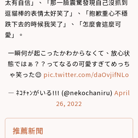
太有自信」、「那一臉震驚發現自己沒抓到
逗貓棒的表情太好笑了」、「抱歉重心不穩
跌下去的時候我笑了」、「怎麼會這麼可
愛」。
一瞬何が起こったかわからなくて、放心状
態ではぁ？？ってなるの可愛すぎてめっち
ゃ笑った😌
pic.twitter.com/daOvjifNLo
— ﾈｺﾁｬﾝがいる!!! (@nekochaniru)
April
26, 2022
推薦新聞