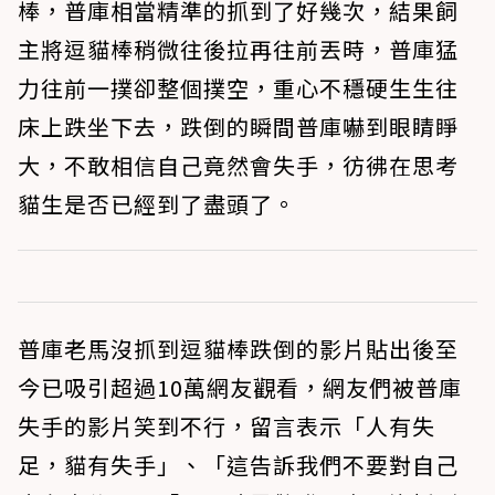
棒，普庫相當精準的抓到了好幾次，結果飼
主將逗貓棒稍微往後拉再往前丟時，普庫猛
力往前一撲卻整個撲空，重心不穩硬生生往
床上跌坐下去，跌倒的瞬間普庫嚇到眼睛睜
大，不敢相信自己竟然會失手，彷彿在思考
貓生是否已經到了盡頭了。
普庫老馬沒抓到逗貓棒跌倒的影片貼出後至
今已吸引超過10萬網友觀看，網友們被普庫
失手的影片笑到不行，留言表示「人有失
足，貓有失手」、「這告訴我們不要對自己