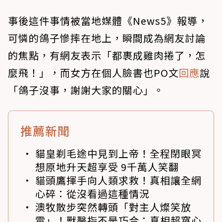
事後這件事情被當地媒體《News5》報導，
可憐的鴿子慘摔在地上，瞬間成為網友討論
的焦點，有網友表示「都裹成雞肉捲了，怎
麼飛！」，而女方在個人臉書也PO文
回應
說
「鴿子沒事，謝謝大家的關心」。
推薦新聞
貓皇剃毛途中見到上帝！全程閉眼冥
想原地升天超享受 9千萬人笑翻
貓頭鷹揮手向人類求救！真相讓全網
心碎：從沒看過這種情況
澳牧散步突然轉頭「對主人燦笑放
電」！獸醫指不是巧合：真相超窩心