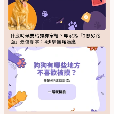
什麼時候要給狗狗穿鞋？專家揭「2惡劣路
面」最傷腳掌：4步驟無痛適應