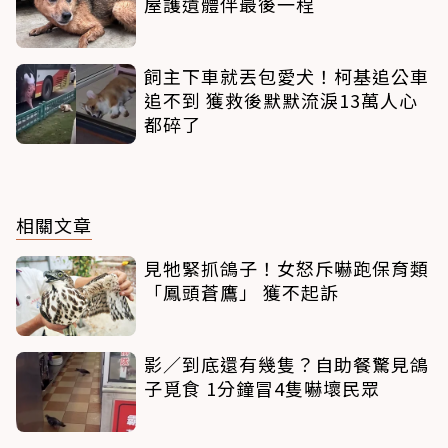
屋護遺體伴最後一程
飼主下車就丟包愛犬！柯基追公車
追不到 獲救後默默流淚13萬人心
都碎了
相關文章
見牠緊抓鴿子！女怒斥嚇跑保育類
「鳳頭蒼鷹」 獲不起訴
影／到底還有幾隻？自助餐驚見鴿
子覓食 1分鐘冒4隻嚇壞民眾