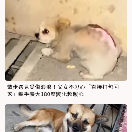
散步遇見受傷浪浪！父女不忍心「直接打包回
家」親手養大180度變化超暖心