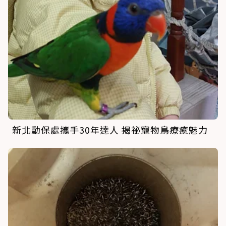
新北動保處攜手30年達人 揭祕寵物鳥療癒魅力