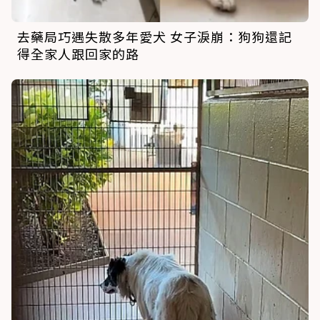
去藥局巧遇失散多年愛犬 女子淚崩：狗狗還記
得全家人跟回家的路