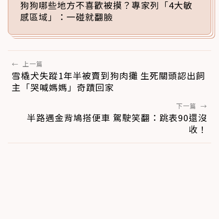
狗狗哪些地方不喜歡被摸？專家列「4大敏
感區域」：一碰就翻臉
←
上一篇
雪橇犬失蹤1年半被賣到狗肉攤 生死關頭認出飼
主「哭喊媽媽」奇蹟回家
下一篇
→
半路遇金背鳩搭便車 駕駛笑翻：跳表90還沒
收！