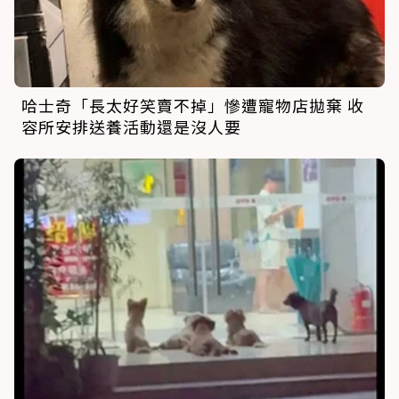
哈士奇「長太好笑賣不掉」慘遭寵物店拋棄 收
容所安排送養活動還是沒人要