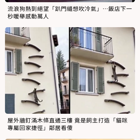
流浪狗熱到絕望「趴門縫想吹冷氣」…飯店下一
秒暖舉感動萬人
屋外牆釘滿木條直通三樓 竟是飼主打造「貓咪
專屬回家捷徑」鄰居看傻