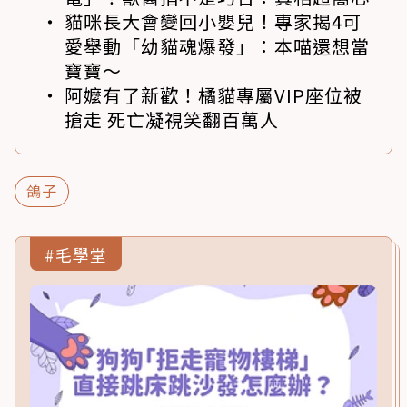
貓咪長大會變回小嬰兒！專家揭4可
愛舉動「幼貓魂爆發」：本喵還想當
寶寶～
阿嬤有了新歡！橘貓專屬VIP座位被
搶走 死亡凝視笑翻百萬人
鴿子
#毛學堂