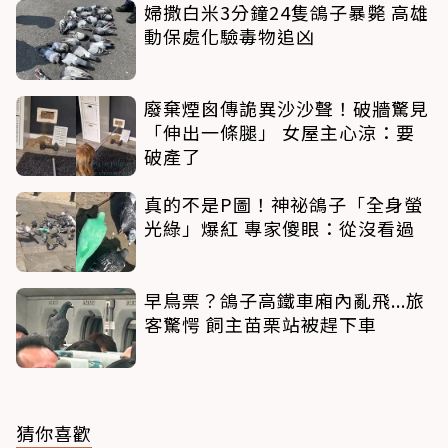
婦撒白米3分鐘24隻鴿子暴斃 高雄
動保處化驗毒物追凶
廢棄煙囪傳詭異沙沙聲！破牆驚見
「伸出一條腿」 女屋主心涼：要
破產了
真的不是P圖！神祕鴿子「全身螢
光綠」爆紅 專家傻眼：從沒看過
早鳥票？鴿子高鐵車廂內亂飛...旅
客驚愕 飼主苗栗站被趕下車
猜你喜歡