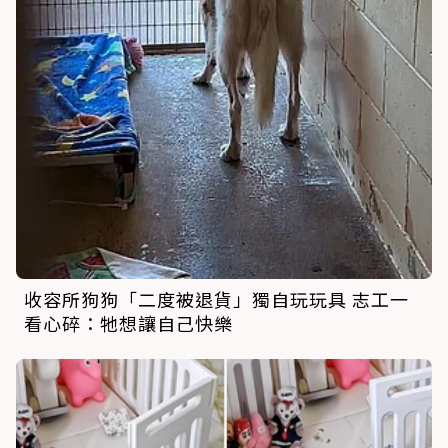
收容所狗狗「二度被退貨」獨自玩玩具 志工一
看心碎：牠想讓自己快樂