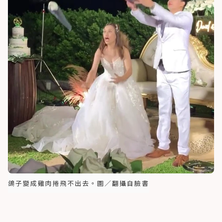
鴿子變成雞肉捲飛不出去。圖／翻攝自臉書