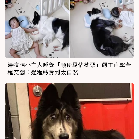
邊牧陪小主人睡覺「順便霸佔枕頭」飼主直擊全
程笑翻：過程絲滑到太自然