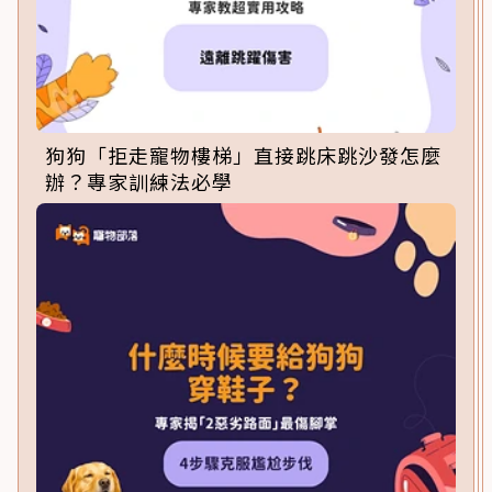
狗狗「拒走寵物樓梯」直接跳床跳沙發怎麼
辦？專家訓練法必學