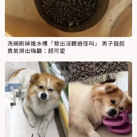
洗碗刷掉進水槽「發出沒聽過怪叫」 男子鼓起
勇氣撈出嗨翻：超可愛