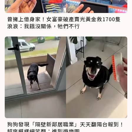
曾擁上億身家！女富豪破產賣光黃金救1700隻
浪浪：我餓沒關係，牠們不行
狗狗發現「隔壁新鄰居職業」天天翻陽台報到！
超爽模樣網笑翻：進到遊樂園