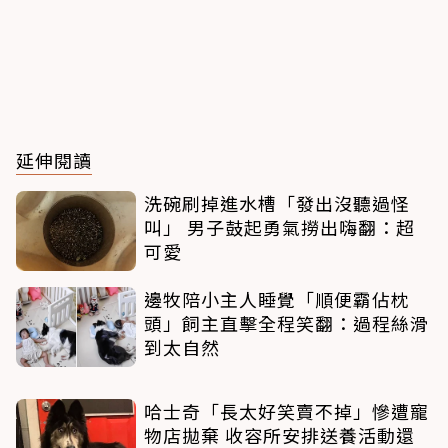
延伸閱讀
洗碗刷掉進水槽「發出沒聽過怪
叫」 男子鼓起勇氣撈出嗨翻：超
可愛
邊牧陪小主人睡覺「順便霸佔枕
頭」飼主直擊全程笑翻：過程絲滑
到太自然
哈士奇「長太好笑賣不掉」慘遭寵
物店拋棄 收容所安排送養活動還