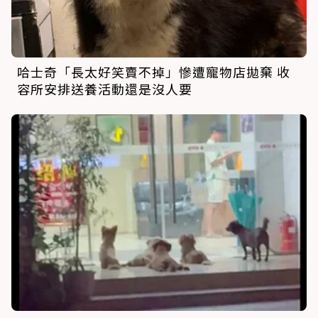
哈士奇「長太好笑賣不掉」慘遭寵物店拋棄 收
容所安排送養活動還是沒人要