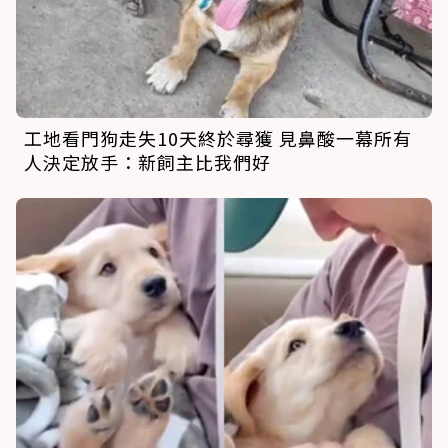
工地看門狗走失10天終於尋獲 見鼻酸一幕所有
人決定放手：新飼主比我們好