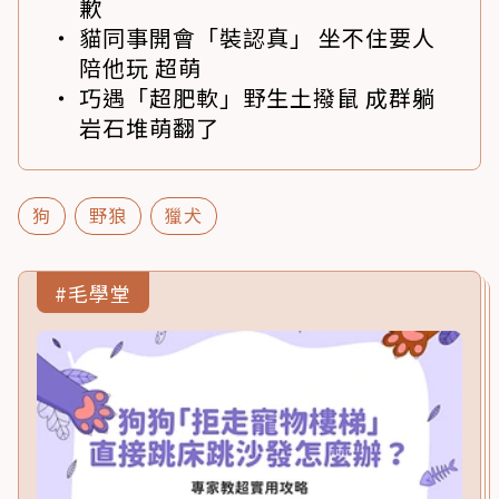
歉
貓同事開會「裝認真」 坐不住要人
陪他玩 超萌
巧遇「超肥軟」野生土撥鼠 成群躺
岩石堆萌翻了
狗
野狼
獵犬
#毛學堂