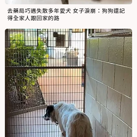
去藥局巧遇失散多年愛犬 女子淚崩：狗狗還記
得全家人跟回家的路