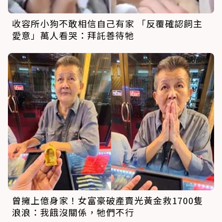
收容所小狗不敢相信自己有家 「反覆確認飼主
愛意」萬人看哭：拜託善待牠
曾擁上億身家！女富豪破產賣光黃金救1700隻
浪浪：我餓沒關係，牠們不行