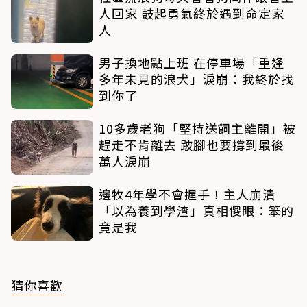
人回家 鼓起勇氣終於遇到命定家
人
男子換地點上班 在停車場「重逢
多年未見的浪犬」淚崩：我終於找
到你了
10多歲老狗「堅持送飼主離開」被
趕走不肯離去 跛腳也要撐到最後
萬人淚崩
邊牧4年學不會握手！主人崩潰
「以為養到學渣」真相傻眼：笨的
竟是我
猜你喜歡