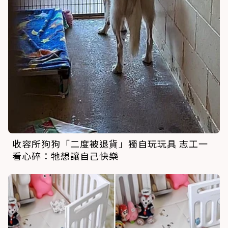
收容所狗狗「二度被退貨」獨自玩玩具 志工一
看心碎：牠想讓自己快樂