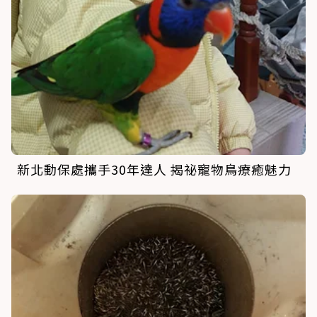
新北動保處攜手30年達人 揭祕寵物鳥療癒魅力