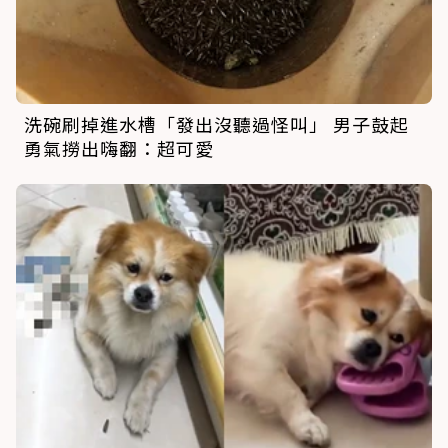
洗碗刷掉進水槽「發出沒聽過怪叫」 男子鼓起
勇氣撈出嗨翻：超可愛