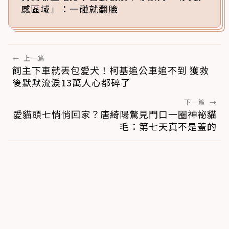
感區域」：一碰就翻臉
←
上一篇
飼主下車就丟包愛犬！柯基追公車追不到 獲救
後默默流淚13萬人心都碎了
下一篇
→
愛貓頭七悄悄回家？唐綺陽驚見門口一圈神祕貓
毛：第七天真不是蓋的