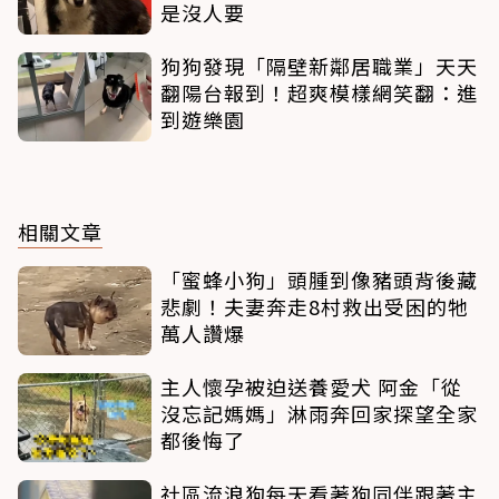
是沒人要
狗狗發現「隔壁新鄰居職業」天天
翻陽台報到！超爽模樣網笑翻：進
到遊樂園
相關文章
「蜜蜂小狗」頭腫到像豬頭背後藏
悲劇！夫妻奔走8村救出受困的牠
萬人讚爆
主人懷孕被迫送養愛犬 阿金「從
沒忘記媽媽」淋雨奔回家探望全家
都後悔了
社區流浪狗每天看著狗同伴跟著主