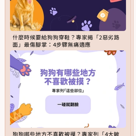
什麼時候要給狗狗穿鞋？專家揭「2惡劣路
面」最傷腳掌：4步驟無痛適應
狗狗哪些地方不喜歡被摸？專家列「4大敏