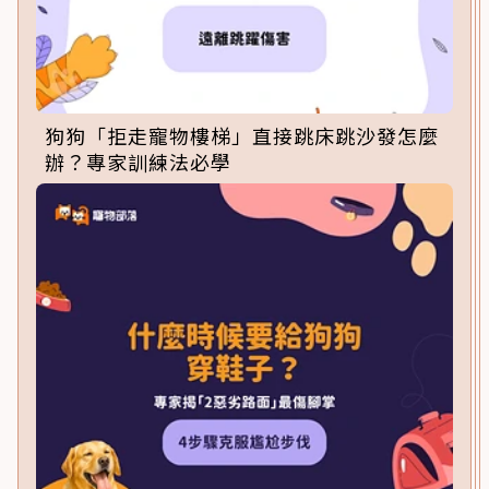
狗狗「拒走寵物樓梯」直接跳床跳沙發怎麼
辦？專家訓練法必學