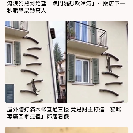
流浪狗熱到絕望「趴門縫想吹冷氣」…飯店下一
秒暖舉感動萬人
屋外牆釘滿木條直通三樓 竟是飼主打造「貓咪
專屬回家捷徑」鄰居看傻