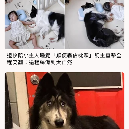
邊牧陪小主人睡覺「順便霸佔枕頭」飼主直擊全
程笑翻：過程絲滑到太自然