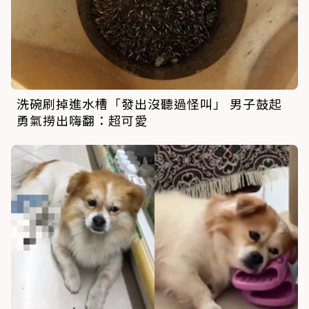
洗碗刷掉進水槽「發出沒聽過怪叫」 男子鼓起
勇氣撈出嗨翻：超可愛