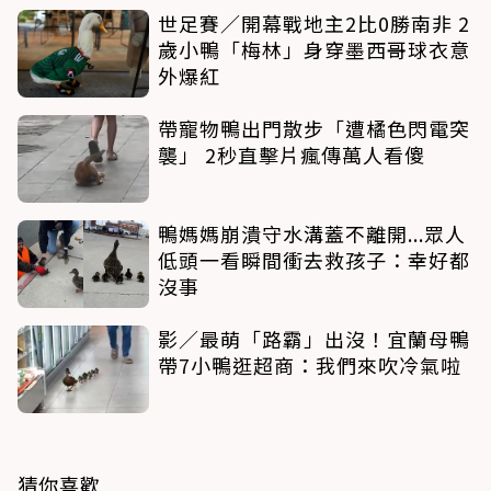
世足賽／開幕戰地主2比0勝南非 2
歲小鴨「梅林」身穿墨西哥球衣意
外爆紅
帶寵物鴨出門散步「遭橘色閃電突
襲」 2秒直擊片瘋傳萬人看傻
鴨媽媽崩潰守水溝蓋不離開...眾人
低頭一看瞬間衝去救孩子：幸好都
沒事
影／最萌「路霸」出沒！宜蘭母鴨
帶7小鴨逛超商：我們來吹冷氣啦
猜你喜歡