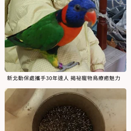
新北動保處攜手30年達人 揭祕寵物鳥療癒魅力