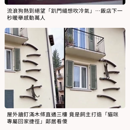
流浪狗熱到絕望「趴門縫想吹冷氣」…飯店下一
秒暖舉感動萬人
屋外牆釘滿木條直通三樓 竟是飼主打造「貓咪
專屬回家捷徑」鄰居看傻