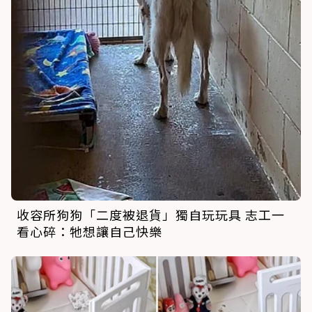
收容所狗狗「二度被退貨」獨自玩玩具 志工一
看心碎：牠想讓自己快樂