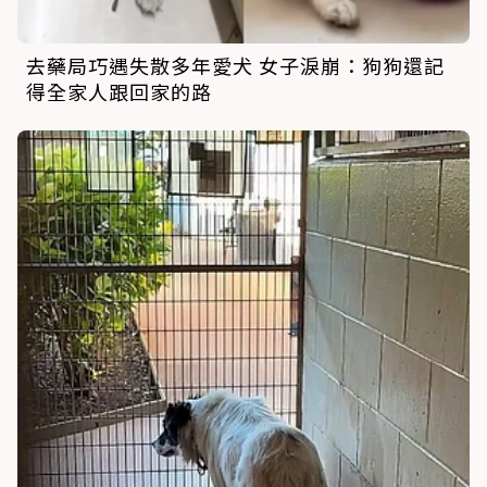
去藥局巧遇失散多年愛犬 女子淚崩：狗狗還記
得全家人跟回家的路