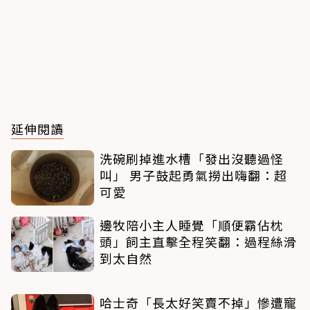
延伸閱讀
洗碗刷掉進水槽「發出沒聽過怪
叫」 男子鼓起勇氣撈出嗨翻：超
可愛
邊牧陪小主人睡覺「順便霸佔枕
頭」飼主直擊全程笑翻：過程絲滑
到太自然
哈士奇「長太好笑賣不掉」慘遭寵