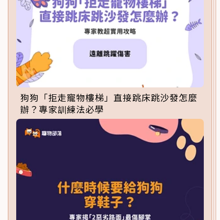
狗狗「拒走寵物樓梯」直接跳床跳沙發怎麼
辦？專家訓練法必學