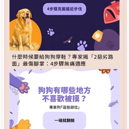
什麼時候要給狗狗穿鞋？專家揭「2惡劣路
面」最傷腳掌：4步驟無痛適應