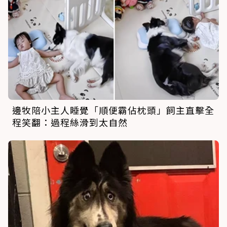
邊牧陪小主人睡覺「順便霸佔枕頭」飼主直擊全
程笑翻：過程絲滑到太自然