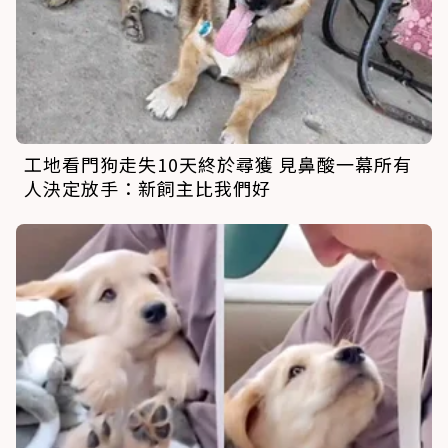
工地看門狗走失10天終於尋獲 見鼻酸一幕所有
人決定放手：新飼主比我們好