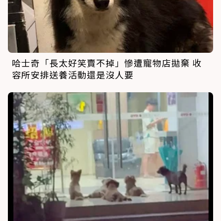
哈士奇「長太好笑賣不掉」慘遭寵物店拋棄 收
容所安排送養活動還是沒人要