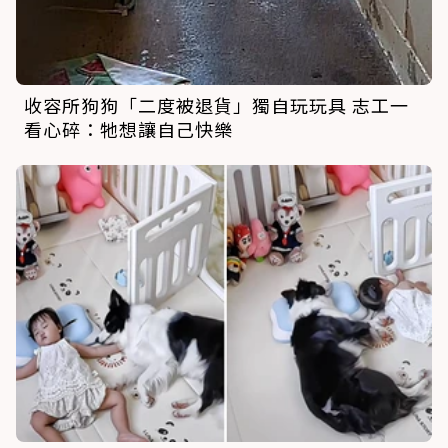
收容所狗狗「二度被退貨」獨自玩玩具 志工一
看心碎：牠想讓自己快樂