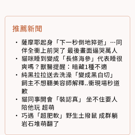
推薦新聞
薩摩耶起身「下一秒倒地猝逝」…同
伴全衝上前哭了 最後畫面逼哭萬人
貓咪睡到變成「長條海參」代表睡很
爽嗎？獸醫提醒：暗藏1種不適
純黑拉拉送去洗澡「變成黑白切」
飼主不想聽美容師解釋..衝現場秒道
歉
貓同事開會「裝認真」 坐不住要人
陪他玩 超萌
巧遇「超肥軟」野生土撥鼠 成群躺
岩石堆萌翻了