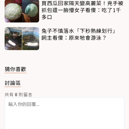
買西瓜回家隔天變高麗菜！兇手被
抓包還一臉懵女子看傻：吃了1千
多口
兔子不慎落水「下秒熟練划行」
飼主看傻：原來牠會游泳？
猜你喜歡
討論區
共有
0
則留言