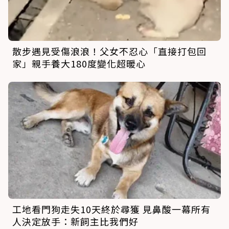
散步遇見受傷浪浪！父女不忍心「直接打包回
家」親手養大180度變化超暖心
工地看門狗走失10天終於尋獲 見鼻酸一幕所有
人決定放手：新飼主比我們好