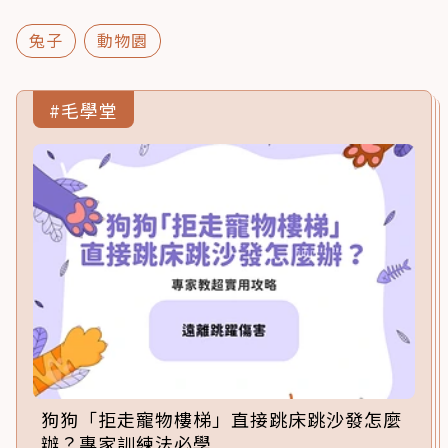
兔子
動物園
#毛學堂
狗狗「拒走寵物樓梯」直接跳床跳沙發怎麼
辦？專家訓練法必學