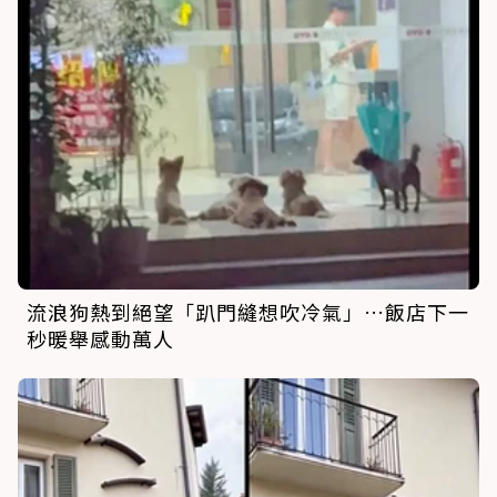
流浪狗熱到絕望「趴門縫想吹冷氣」…飯店下一
秒暖舉感動萬人