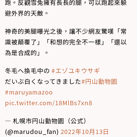
跑。反觀雪兔擁有長長的腿，可以跑起來躲
避外界的天敵。
神奇的美腿曝光之後，讓不少網友驚嘆「常
識被顛覆了」「和想的完全不一樣」「還以
為是合成的」。
冬毛へ換毛中の
#エゾユキウサギ
だいぶ白くなってきました
#円山動物園
#maruyamazoo
pic.twitter.com/18MlBs7xn8
— 札幌市円山動物園（公式）
(@marudou_fan)
2022年10月13日