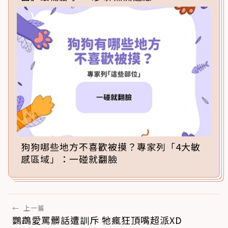
狗狗哪些地方不喜歡被摸？專家列「4大敏
感區域」：一碰就翻臉
←
上一篇
鸚鵡愛罵髒話遭訓斥 牠瘋狂頂嘴超派XD