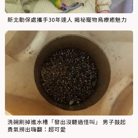
新北動保處攜手30年達人 揭祕寵物鳥療癒魅力
洗碗刷掉進水槽「發出沒聽過怪叫」 男子鼓起
勇氣撈出嗨翻：超可愛