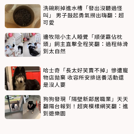
洗碗刷掉進水槽「發出沒聽過怪
叫」 男子鼓起勇氣撈出嗨翻：超
可愛
邊牧陪小主人睡覺「順便霸佔枕
頭」飼主直擊全程笑翻：過程絲滑
到太自然
哈士奇「長太好笑賣不掉」慘遭寵
物店拋棄 收容所安排送養活動還
是沒人要
狗狗發現「隔壁新鄰居職業」天天
翻陽台報到！超爽模樣網笑翻：進
到遊樂園