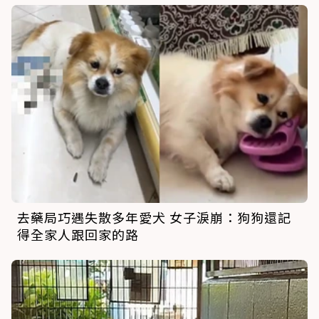
去藥局巧遇失散多年愛犬 女子淚崩：狗狗還記
得全家人跟回家的路