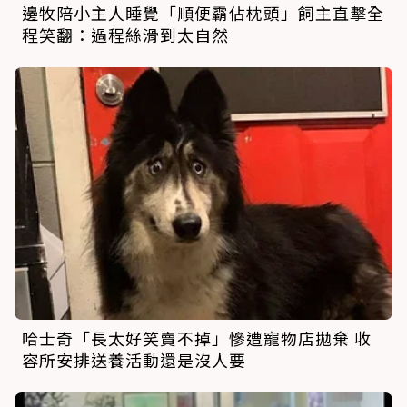
邊牧陪小主人睡覺「順便霸佔枕頭」飼主直擊全
程笑翻：過程絲滑到太自然
哈士奇「長太好笑賣不掉」慘遭寵物店拋棄 收
容所安排送養活動還是沒人要