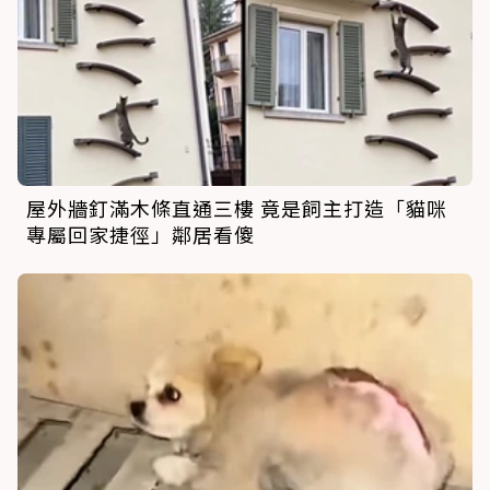
屋外牆釘滿木條直通三樓 竟是飼主打造「貓咪
專屬回家捷徑」鄰居看傻