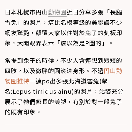
日本札幌市円山
動物園
近日分享多張「長腿
雪兔」的照片，堪比名模等級的美腿讓不少
網友驚艷，顛覆大家以往對於
兔子
的刻板印
象，大開眼界表示「還以為是P圖的」。
當提到兔子的時候，不少人會連想到短短的
四肢，以及微胖的圓滾滾身形。不過
円山動
物園推特
一連po出多張北海道雪兔(學
名:Lepus timidus ainu)的照片，站姿充分
展示了牠們修長的美腿，有別於對一般兔子
的既有印象。