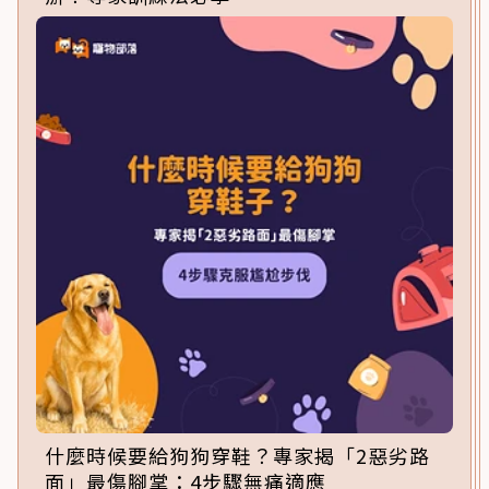
什麼時候要給狗狗穿鞋？專家揭「2惡劣路
面」最傷腳掌：4步驟無痛適應