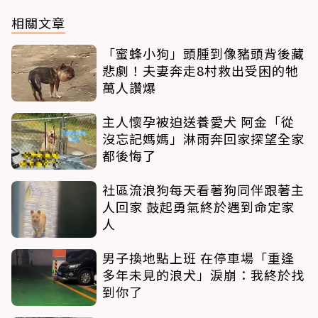
相關文章
「蜜蜂小狗」頭腫到像豬頭背後藏
悲劇！夫妻奔走8村救出受困的牠
萬人讚爆
主人懷孕被迫送養愛犬 阿金「從
沒忘記媽媽」淋雨奔回家探望全家
都後悔了
社區流浪狗每天看著狗同伴跟著主
人回家 鼓起勇氣終於遇到命定家
人
男子換地點上班 在停車場「重逢
多年未見的浪犬」淚崩：我終於找
到你了