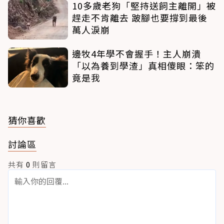
10多歲老狗「堅持送飼主離開」被
趕走不肯離去 跛腳也要撐到最後
萬人淚崩
邊牧4年學不會握手！主人崩潰
「以為養到學渣」真相傻眼：笨的
竟是我
猜你喜歡
討論區
共有
0
則留言