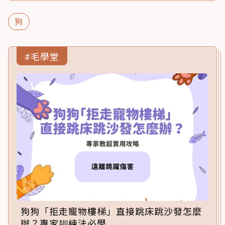
狗
#毛學堂
狗狗「拒走寵物樓梯」直接跳床跳沙發怎麼
辦？專家訓練法必學