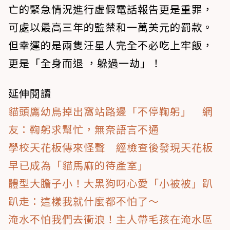
亡的緊急情況進行虛假電話報告更是重罪，
可處以最高三年的監禁和一萬美元的罰款。
但幸運的是兩隻汪星人完全不必吃上牢飯，
更是「全身而退 ，躲過一劫」！
延伸閱讀
貓頭鷹幼鳥掉出窩站路邊「不停鞠躬」 網
友：鞠躬求幫忙，無奈語言不通
學校天花板傳來怪聲 經檢查後發現天花板
早已成為「貓馬麻的待產室」
體型大膽子小！大黑狗叼心愛「小被被」趴
趴走：這樣我就什麼都不怕了～
淹水不怕我們去衝浪！主人帶毛孩在淹水區