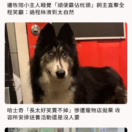
邊牧陪小主人睡覺「順便霸佔枕頭」飼主直擊全
程笑翻：過程絲滑到太自然
哈士奇「長太好笑賣不掉」慘遭寵物店拋棄 收
容所安排送養活動還是沒人要