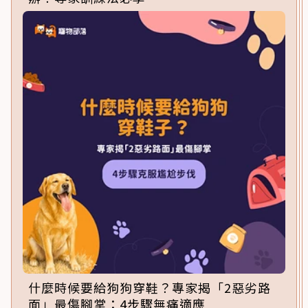
什麼時候要給狗狗穿鞋？專家揭「2惡劣路
面」最傷腳掌：4步驟無痛適應