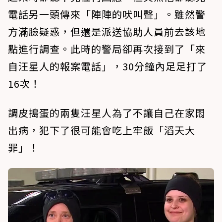
電話另一頭傳來「陣陣的吠叫聲」。雖然警
方滿臉疑惑，但還是派送協助人員前去該地
點進行調查。此時的警局卻再次接到了「來
自汪星人的報案電話」，30分鐘內足足打了
16次！
調皮搗蛋的兩隻汪星人為了不讓自己在家悶
出病，犯下了很可能會吃上牢飯「滔天大
罪」！