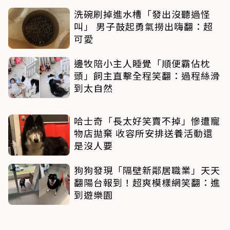
洗碗刷掉進水槽「發出沒聽過怪
叫」 男子鼓起勇氣撈出嗨翻：超
可愛
邊牧陪小主人睡覺「順便霸佔枕
頭」飼主直擊全程笑翻：過程絲滑
到太自然
哈士奇「長太好笑賣不掉」慘遭寵
物店拋棄 收容所安排送養活動還
是沒人要
狗狗發現「隔壁新鄰居職業」天天
翻陽台報到！超爽模樣網笑翻：進
到遊樂園