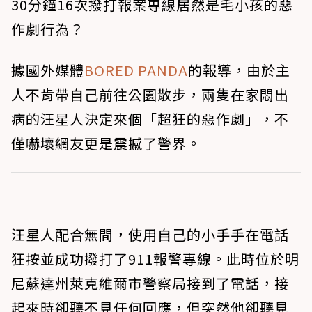
30分鐘16次撥打報案專線居然是毛小孩的惡
作劇行為？
據國外媒體
BORED PANDA
的報導，由於主
人不肯帶自己前往公園散步，兩隻在家悶出
病的汪星人決定來個「超狂的惡作劇」，不
僅嚇壞網友更是震撼了警界。
汪星人配合無間，使用自己的小手手在電話
狂按並成功撥打了911報警專線。此時位於明
尼蘇達州萊克維爾市警察局接到了電話，接
起來時卻聽不見任何回應，但突然他卻聽見