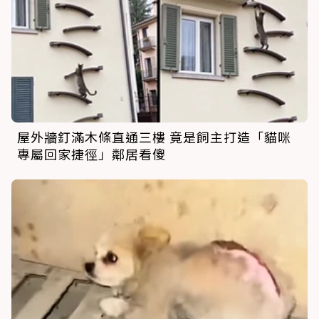
屋外牆釘滿木條直通三樓 竟是飼主打造「貓咪
專屬回家捷徑」鄰居看傻