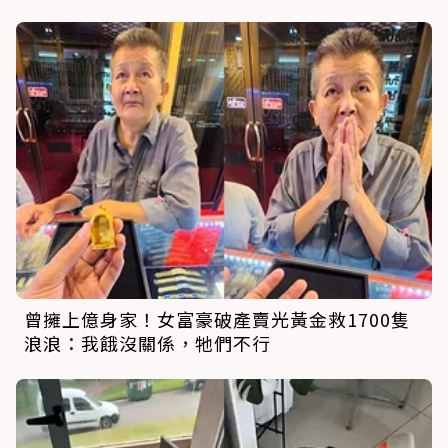
曾擁上億身家！女富豪破產賣光黃金救1700隻
浪浪：我餓沒關係，牠們不行