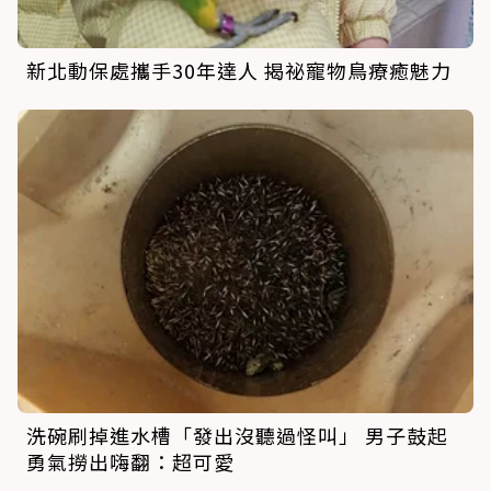
新北動保處攜手30年達人 揭祕寵物鳥療癒魅力
洗碗刷掉進水槽「發出沒聽過怪叫」 男子鼓起
勇氣撈出嗨翻：超可愛