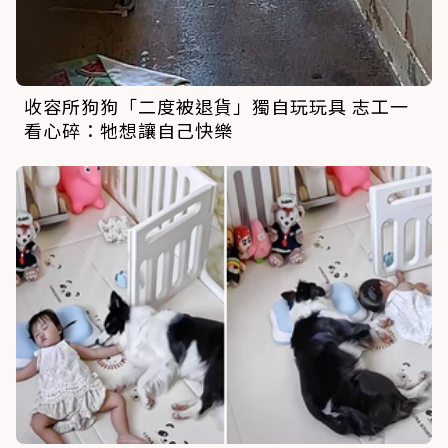
收容所狗狗「二度被退貨」獨自玩玩具 志工一
看心碎：牠想讓自己快樂