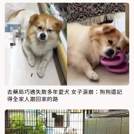
去藥局巧遇失散多年愛犬 女子淚崩：狗狗還記
得全家人跟回家的路