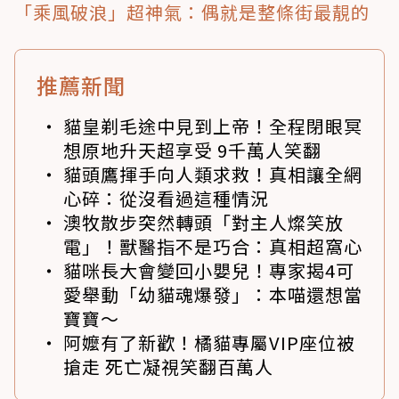
「乘風破浪」超神氣：偶就是整條街最靚的
推薦新聞
貓皇剃毛途中見到上帝！全程閉眼冥
想原地升天超享受 9千萬人笑翻
貓頭鷹揮手向人類求救！真相讓全網
心碎：從沒看過這種情況
澳牧散步突然轉頭「對主人燦笑放
電」！獸醫指不是巧合：真相超窩心
貓咪長大會變回小嬰兒！專家揭4可
愛舉動「幼貓魂爆發」：本喵還想當
寶寶～
阿嬤有了新歡！橘貓專屬VIP座位被
搶走 死亡凝視笑翻百萬人