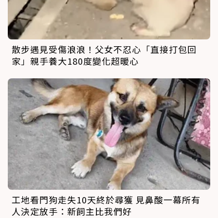
散步遇見受傷浪浪！父女不忍心「直接打包回
家」親手養大180度變化超暖心
工地看門狗走失10天終於尋獲 見鼻酸一幕所有
人決定放手：新飼主比我們好