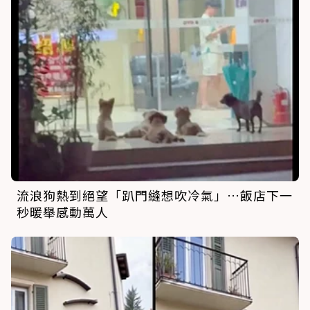
流浪狗熱到絕望「趴門縫想吹冷氣」…飯店下一
秒暖舉感動萬人