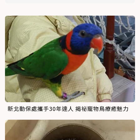
新北動保處攜手30年達人 揭祕寵物鳥療癒魅力