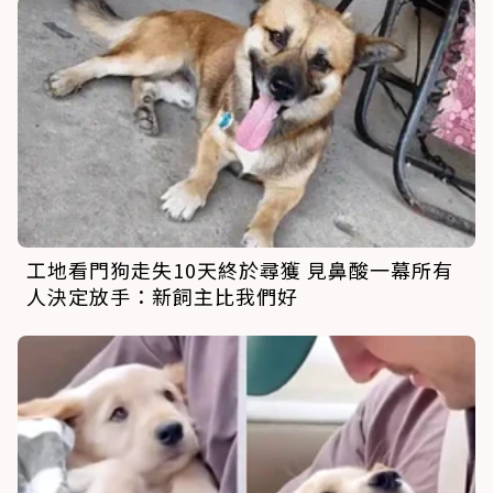
工地看門狗走失10天終於尋獲 見鼻酸一幕所有
人決定放手：新飼主比我們好