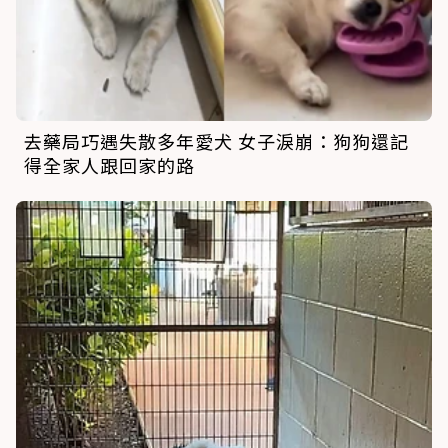
去藥局巧遇失散多年愛犬 女子淚崩：狗狗還記
得全家人跟回家的路