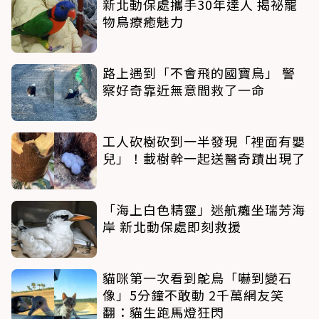
新北動保處攜手30年達人 揭祕寵
物鳥療癒魅力
路上遇到「不會飛的國寶鳥」 警
察好奇靠近無意間救了一命
工人砍樹砍到一半發現「裡面有嬰
兒」！載樹幹一起送醫奇蹟出現了
「海上白色精靈」迷航癱坐瑞芳海
岸 新北動保處即刻救援
貓咪第一次看到鴕鳥「嚇到變石
像」5分鐘不敢動 2千萬網友笑
翻：貓生跑馬燈狂閃