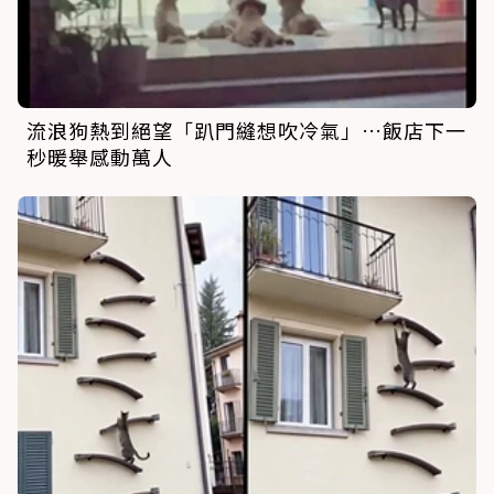
流浪狗熱到絕望「趴門縫想吹冷氣」…飯店下一
秒暖舉感動萬人