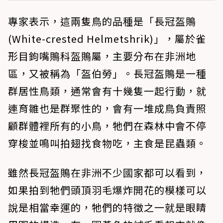
專家表示，這兩隻鳥的品種是「長冠盔鵙
(White-crested Helmetshrik)」，屬於雀
形目鉤嘴鵙科盔鵙屬，主要分布在非洲地
區，又被稱為「盔伯勞」。長冠盔鵙是一種
群居性鳥類，通常會有十幾隻一起行動，就
連育雛也是群聚性的，會有一堆成鳥負責照
顧群體裡所有的小鳥，牠們在森林中會不停
穿梭並鳴叫拍翅找食物吃，主食是昆蟲類。
雖然長冠盔鵙在非洲不少國家都可以看到，
如果拍到牠們頭頂羽毛爆炸開花的模樣可以
說是相當幸運的，牠們的特徵之一就是眼睛