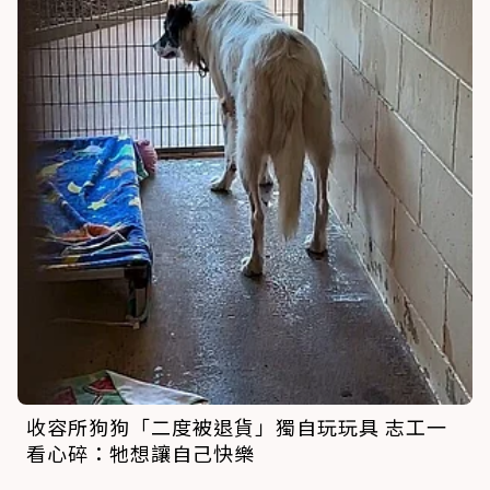
收容所狗狗「二度被退貨」獨自玩玩具 志工一
看心碎：牠想讓自己快樂