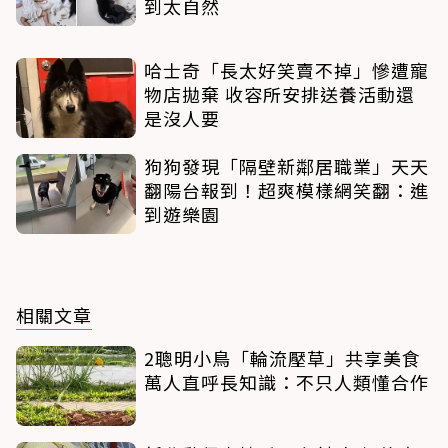
到太自然
哈士奇「長太好笑賣不掉」慘遭寵
物店拋棄 收容所安排送養活動還
是沒人要
狗狗發現「隔壁新鄰居職業」天天
翻陽台報到！超爽模樣網笑翻：進
到遊樂園
相關文章
2聰明小鳥「輪流壓草」共享美食
萬人直呼長知識：不只人類懂合作