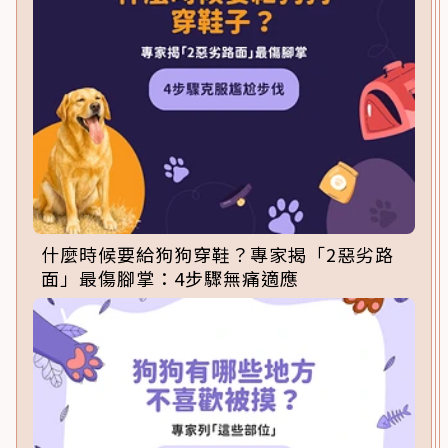
什麼時候要給狗狗穿鞋？專家揭「2惡劣路
面」最傷腳掌：4步驟無痛適應