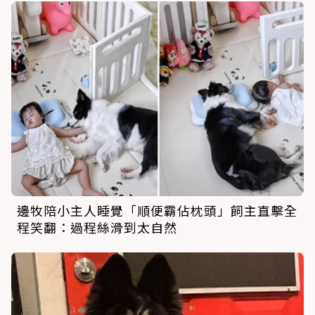
邊牧陪小主人睡覺「順便霸佔枕頭」飼主直擊全
程笑翻：過程絲滑到太自然