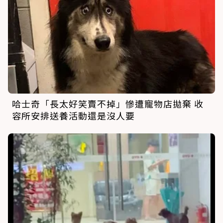
哈士奇「長太好笑賣不掉」慘遭寵物店拋棄 收
容所安排送養活動還是沒人要