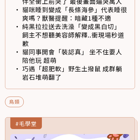
伴全衝上前哭了 最後畫面逼哭萬人
貓咪睡到變成「長條海參」代表睡很
爽嗎？獸醫提醒：暗藏1種不適
純黑拉拉送去洗澡「變成黑白切」
飼主不想聽美容師解釋..衝現場秒道
歉
貓同事開會「裝認真」 坐不住要人
陪他玩 超萌
巧遇「超肥軟」野生土撥鼠 成群躺
岩石堆萌翻了
鳥類
#毛學堂