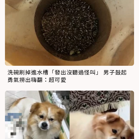
洗碗刷掉進水槽「發出沒聽過怪叫」 男子鼓起
勇氣撈出嗨翻：超可愛