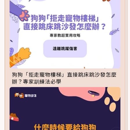
狗狗「拒走寵物樓梯」直接跳床跳沙發怎麼
辦？專家訓練法必學