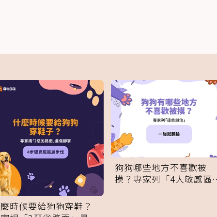
狗狗哪些地方不喜歡被
摸？專家列「4大敏感區
域」：一碰就翻臉
什麼時候要給狗狗穿鞋？