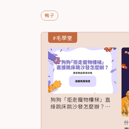
鴨子
#毛學堂
狗狗「拒走寵物樓梯」直
接跳床跳沙發怎麼辦？專
家訓練法必學