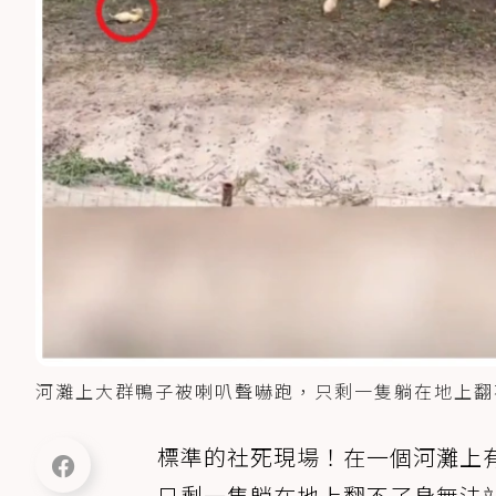
河灘上大群鴨子被喇叭聲嚇跑，只剩一隻躺在地上翻
標準的社死現場！在一個河灘上
只剩一隻躺在地上翻不了身無法