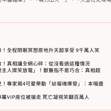
！全程閉眼冥想原地升天超享受 9千萬人笑
救！真相讓全網心碎：從沒看過這種情況
對主人燦笑放電」！獸醫指不是巧合：真相超
兒！專家揭4可愛舉動「幼貓魂爆發」：本喵還
屬VIP座位被搶走 死亡凝視笑翻百萬人