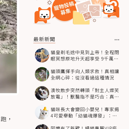
最新新聞
貓皇剃毛途中見到上帝！全程閉
眼冥想原地升天超享受 9千萬人
笑翻
貓頭鷹揮手向人類求救！真相讓
全網心碎：從沒看過這種情況
澳牧散步突然轉頭「對主人燦笑
放電」！獸醫指不是巧合：真相
超窩心
貓咪長大會變回小嬰兒！專家揭
4可愛舉動「幼貓魂爆發」：本
嚇跑，
喵還想當寶寶～
阿嬤有了新歡！橘貓專屬VIP座