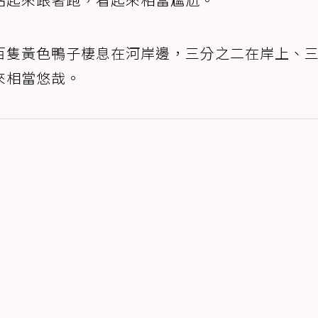
百隻黃色鴨子棲息在河岸邊，三分之二在岸上、
來相當悠哉。