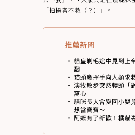
「拍攝者不救（？）」。
推薦新聞
貓皇剃毛途中見到上帝
翻
貓頭鷹揮手向人類求
澳牧散步突然轉頭「
窩心
貓咪長大會變回小嬰
想當寶寶～
阿嬤有了新歡！橘貓專