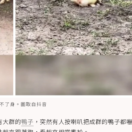
不了身。圖取自抖音
有大群的
鴨子
，突然有人按喇叭把成群的鴨子都
站起來跟著跑，看起來相當尷尬。