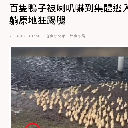
百隻鴨子被喇叭嚇到集體逃
躺原地狂踢腿
2023-01-29 14:40
聯合新聞網／綜合報導