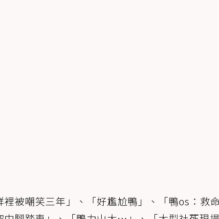
群裡被嘲笑三年」、「好尷尬鴨」、「鴨os：救
空中腳踏車」、「鴨力山大…」、「大型社死現