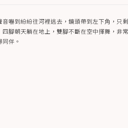
聲音嚇到紛紛往河裡逃去，鏡頭帶到左下角，只
，四腳朝天躺在地上，雙腳不斷在空中揮舞，非
得同伴。