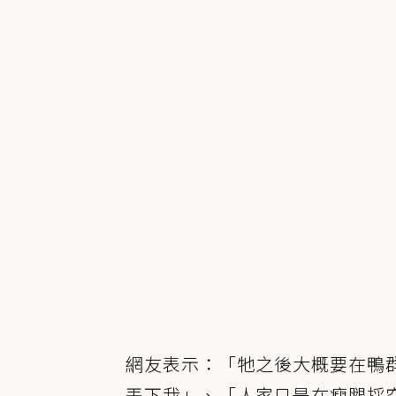
網友表示：「牠之後大概要在鴨
丟下我」、「人家只是在瘦腿採