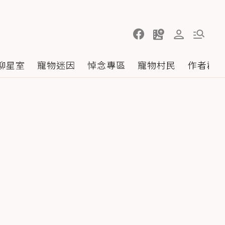
聊星室
寵物迷因
悼念專區
寵物村民
作者群