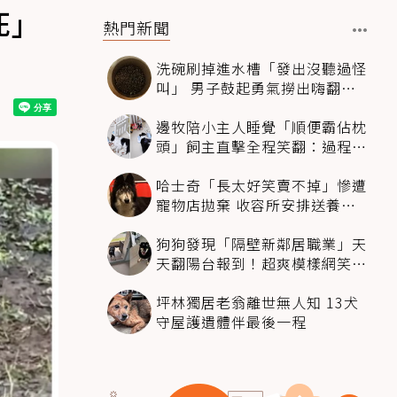
死」
熱門新聞
洗碗刷掉進水槽「發出沒聽過怪
叫」 男子鼓起勇氣撈出嗨翻：
超可愛
邊牧陪小主人睡覺「順便霸佔枕
頭」飼主直擊全程笑翻：過程絲
滑到太自然
哈士奇「長太好笑賣不掉」慘遭
寵物店拋棄 收容所安排送養活
動還是沒人要
狗狗發現「隔壁新鄰居職業」天
天翻陽台報到！超爽模樣網笑
翻：進到遊樂園
坪林獨居老翁離世無人知 13犬
守屋護遺體伴最後一程