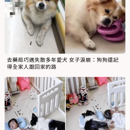
去藥局巧遇失散多年愛犬 女子淚崩：狗狗還記
得全家人跟回家的路