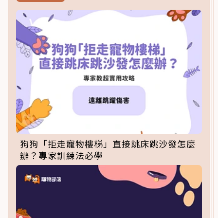
狗狗「拒走寵物樓梯」直接跳床跳沙發怎麼
辦？專家訓練法必學