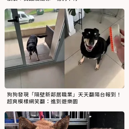
狗狗發現「隔壁新鄰居職業」天天翻陽台報到！
超爽模樣網笑翻：進到遊樂園