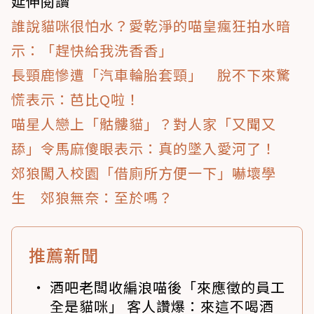
延伸閱讀
誰說貓咪很怕水？愛乾淨的喵皇瘋狂拍水暗
示：「趕快給我洗香香」
長頸鹿慘遭「汽車輪胎套頸」 脫不下來驚
慌表示：芭比Q啦！
喵星人戀上「骷髏貓」？對人家「又聞又
舔」令馬麻傻眼表示：真的墜入愛河了！
郊狼闖入校園「借廁所方便一下」嚇壞學
生 郊狼無奈：至於嗎？
推薦新聞
酒吧老闆收編浪喵後「來應徵的員工
全是貓咪」 客人讚爆：來這不喝酒