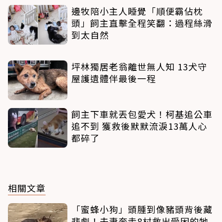
邊牧陪小主人睡覺「順便霸佔枕
頭」飼主直擊全程笑翻：過程絲滑
到太自然
坪林獨居老翁離世無人知 13犬守
屋護遺體伴最後一程
飼主下車就丟包愛犬！柯基追公車
追不到 獲救後默默流淚13萬人心
都碎了
相關文章
「蜜蜂小狗」頭腫到像豬頭背後藏
悲劇！夫妻奔走8村救出受困的牠