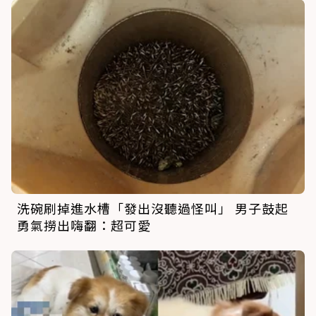
洗碗刷掉進水槽「發出沒聽過怪叫」 男子鼓起
勇氣撈出嗨翻：超可愛