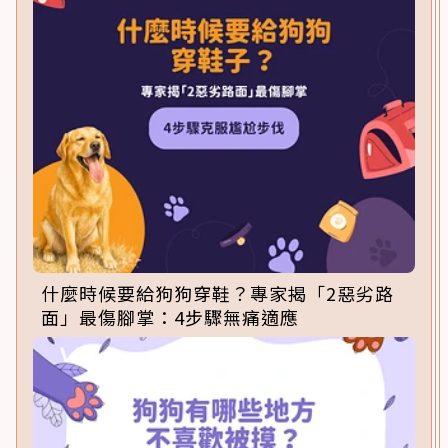
什麼時候要給狗狗穿鞋？專家揭「2惡劣路
面」最傷腳掌：4步驟無痛適應