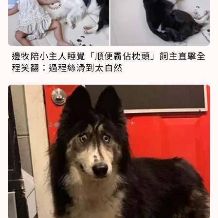
邊牧陪小主人睡覺「順便霸佔枕頭」飼主直擊全
程笑翻：過程絲滑到太自然