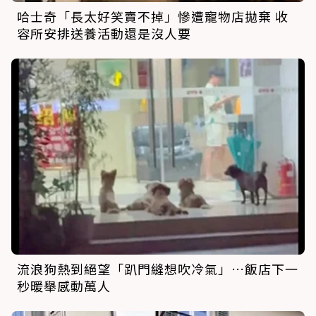
哈士奇「長太好笑賣不掉」慘遭寵物店拋棄 收
容所安排送養活動還是沒人要
流浪狗熱到絕望「趴門縫想吹冷氣」…飯店下一
秒暖舉感動萬人