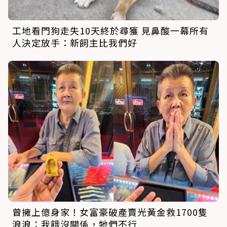
工地看門狗走失10天終於尋獲 見鼻酸一幕所有
人決定放手：新飼主比我們好
曾擁上億身家！女富豪破產賣光黃金救1700隻
浪浪：我餓沒關係，牠們不行