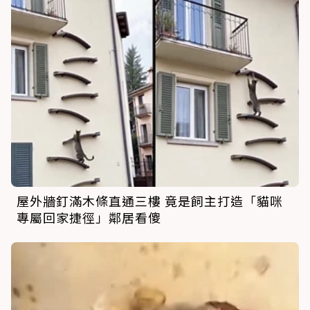
屋外牆釘滿木條直通三樓 竟是飼主打造「貓咪
專屬回家捷徑」鄰居看傻