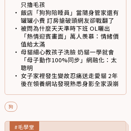
只擼毛孩
飯店「狗狗陪睡員」當隨身管家還有
罐罐小費 訂房搶破頭網友卻戰翻了
被問為什麼天天準時下班 OL曬出
「熱情迎賓畫面」萬人羨慕：情緒價
值給太滿
母貓細心教孩子洗臉 奶貓一學就會
「母子動作100%同步」網融化：太
聰明
女子家裡發生變故忍痛送走愛貓 2年
後在領養網站發現熟悉身影全家淚崩
狗
#毛學堂