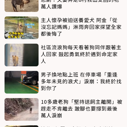
萬人讚爆
主人懷孕被迫送養愛犬 阿金「從
沒忘記媽媽」淋雨奔回家探望全家
都後悔了
社區流浪狗每天看著狗同伴跟著主
人回家 鼓起勇氣終於遇到命定家
人
男子換地點上班 在停車場「重逢
多年未見的浪犬」淚崩：我終於找
到你了
10多歲老狗「堅持送飼主離開」被
趕走不肯離去 跛腳也要撐到最後
萬人淚崩