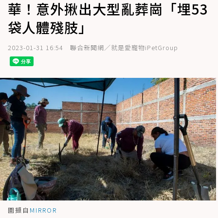
華！意外揪出大型亂葬崗「埋53
袋人體殘肢」
2023-01-31 16:54
聯合新聞網／就是愛寵物iPetGroup
圖擷自
MIRROR