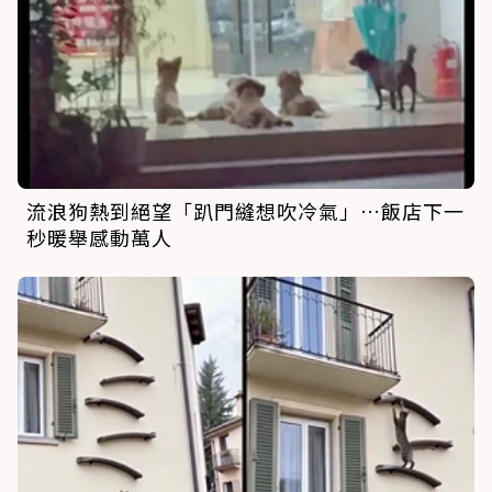
流浪狗熱到絕望「趴門縫想吹冷氣」…飯店下一
秒暖舉感動萬人