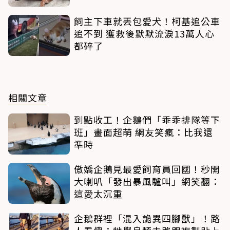
飼主下車就丟包愛犬！柯基追公車
追不到 獲救後默默流淚13萬人心
都碎了
相關文章
到點收工！企鵝們「乖乖排隊等下
班」畫面超萌 網友笑瘋：比我還
準時
傲嬌企鵝見最愛飼育員回國！秒開
大喇叭「發出暴風驢叫」網笑翻：
這愛太沉重
企鵝群裡「混入詭異四腳獸」！路