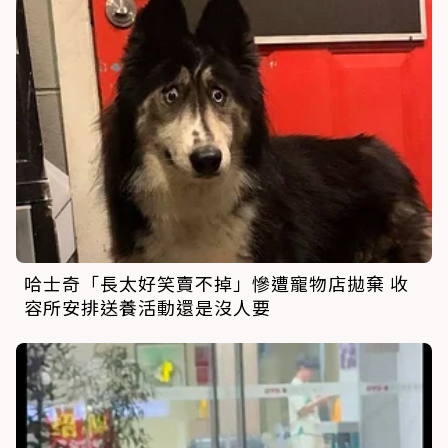
哈士奇「長太好笑賣不掉」慘遭寵物店拋棄 收
容所安排送養活動還是沒人要