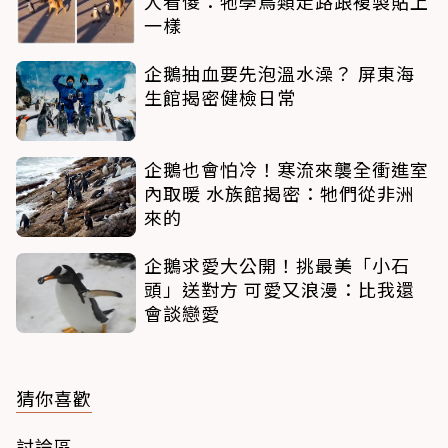
人看傻：牠學鳥類走路跟複製貼上
一樣
企鵝抽血要先泡溫水澡？ 屏東海
生館揭密健檢日常
企鵝也會怕冷！寒流來襲全衝進室
內取暖 水族館揭密：牠們從非洲
來的
企鵝求愛大公開！挑最美「小石
頭」送對方 可愛又浪漫：比我還
會談戀愛
猜你喜歡
討論區