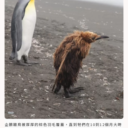
企鵝雛鳥被厚厚的棕色羽毛覆蓋，直到牠們在10到12個月大時