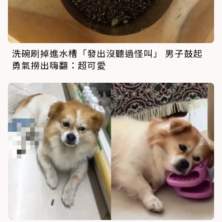
洗碗刷掉進水槽「發出沒聽過怪叫」 男子鼓起
勇氣撈出嗨翻：超可愛