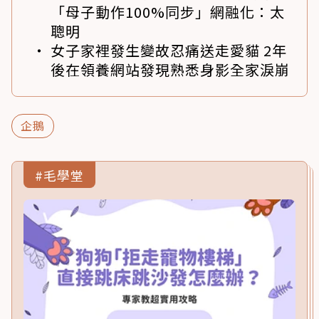
「母子動作100%同步」網融化：太
聰明
女子家裡發生變故忍痛送走愛貓 2年
後在領養網站發現熟悉身影全家淚崩
企鵝
#毛學堂