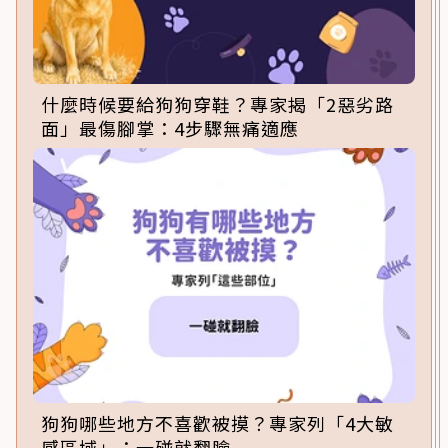
什麼時候要給狗狗穿鞋？專家揭「2惡劣路
面」最傷腳掌：4步驟無痛適應
狗狗哪些地方不喜歡被摸？專家列「4大敏
感區域」：一碰就翻臉