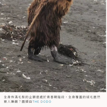
全身佈滿毛髮的企鵝還處於青春期階段，全身覆蓋的絨毛居然
被人嫌醜？圖擷自
THE DODO