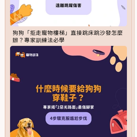
狗狗「拒走寵物樓梯」直接跳床跳沙發怎麼
辦？專家訓練法必學