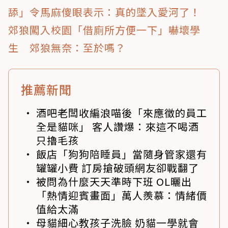
舔」令馬麻傻眼表示：真的墜入愛河了！
郊狼闖入校園「借廁所方便一下」嚇壞學
生 郊狼無奈：至於嗎？
推薦新聞
酒吧老闆收編浪喵後「來應徵的員工
全是貓咪」 客人讚爆：來這不喝酒
只擼毛孩
飯店「狗狗陪睡員」當隨身管家還有
罐罐小費 訂房搶破頭網友卻戰翻了
被問為什麼天天準時下班 OL曬出
「熱情迎賓畫面」萬人羨慕：情緒價
值給太滿
母貓細心教孩子洗臉 奶貓一學就會