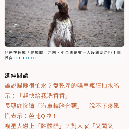
但是在長成「完成體」之前，小企鵝還有一大段路要走哦！圖
擷自
THE DODO
延伸閱讀
誰說貓咪很怕水？愛乾淨的喵皇瘋狂拍水暗
示：「趕快給我洗香香」
長頸鹿慘遭「汽車輪胎套頸」 脫不下來驚
慌表示：芭比Q啦！
喵星人戀上「骷髏貓」？對人家「又聞又