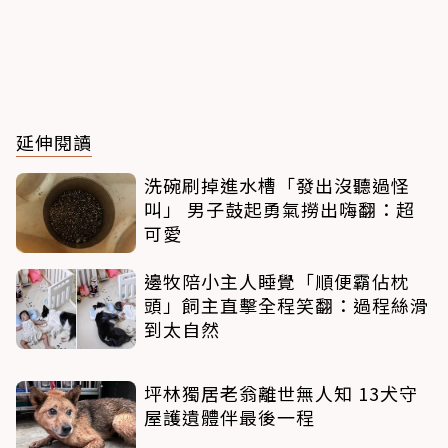
延伸閱讀
洗碗刷掉進水槽「發出沒聽過怪
叫」 男子鼓起勇氣撈出嗨翻：超
可愛
邊牧陪小主人睡覺「順便霸佔枕
頭」飼主直擊全程笑翻：過程絲滑
到太自然
坪林獨居老翁離世無人知 13犬守
屋護遺體伴最後一程