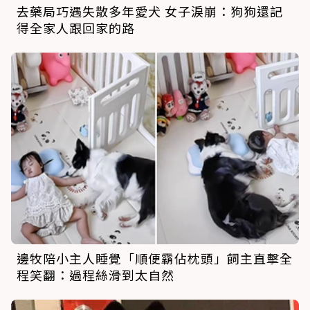
去藥局巧遇失散多年愛犬 女子淚崩：狗狗還記
得全家人跟回家的路
邊牧陪小主人睡覺「順便霸佔枕頭」飼主直擊全
程笑翻：過程絲滑到太自然