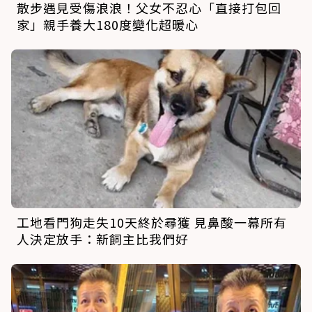
散步遇見受傷浪浪！父女不忍心「直接打包回
家」親手養大180度變化超暖心
工地看門狗走失10天終於尋獲 見鼻酸一幕所有
人決定放手：新飼主比我們好