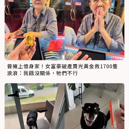
曾擁上億身家！女富豪破產賣光黃金救1700隻
浪浪：我餓沒關係，牠們不行