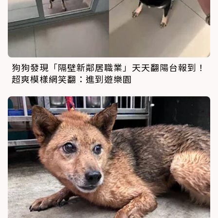
狗狗發現「隔壁新鄰居職業」天天翻陽台報到！
超爽模樣網笑翻：進到遊樂園