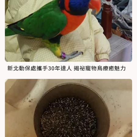
新北動保處攜手30年達人 揭祕寵物鳥療癒魅力