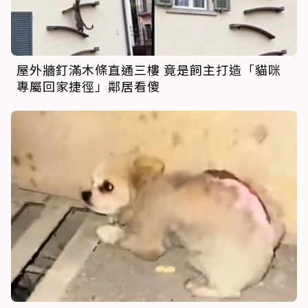
屋外牆釘滿木條直通三樓 竟是飼主打造「貓咪
專屬回家捷徑」鄰居看傻