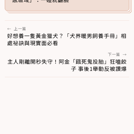
←
上一篇
好想養一隻黃金獵犬？「犬界暖男飼養手冊」相
處祕訣與現實面必看
下一篇
→
主人剛離開秒失守！阿金「餓死鬼投胎」狂嗑餃
子 事後1舉動反被讚爆