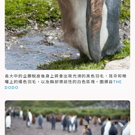
長大中的企鵝蛻皮後身上將會出現光滑的黑色羽毛，耳朵和喉
嚨上的橘色羽毛，以及胸部標誌性的白色區塊。圖擷自
THE
DODO