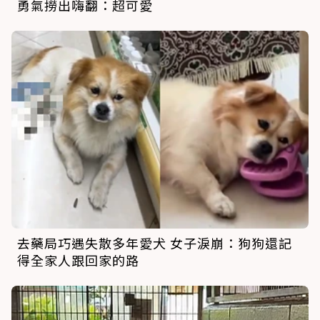
勇氣撈出嗨翻：超可愛
去藥局巧遇失散多年愛犬 女子淚崩：狗狗還記
得全家人跟回家的路