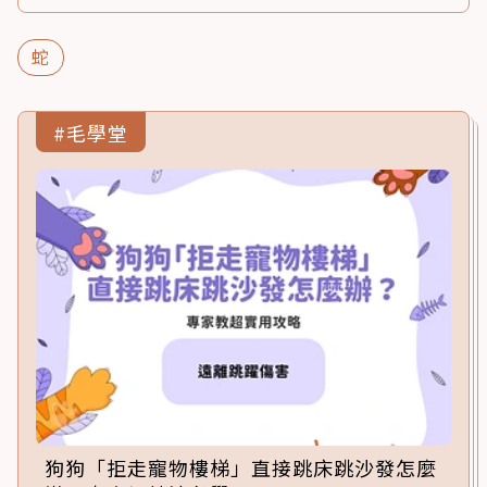
蛇
#毛學堂
狗狗「拒走寵物樓梯」直接跳床跳沙發怎麼