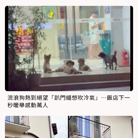
流浪狗熱到絕望「趴門縫想吹冷氣」…飯店下一
秒暖舉感動萬人