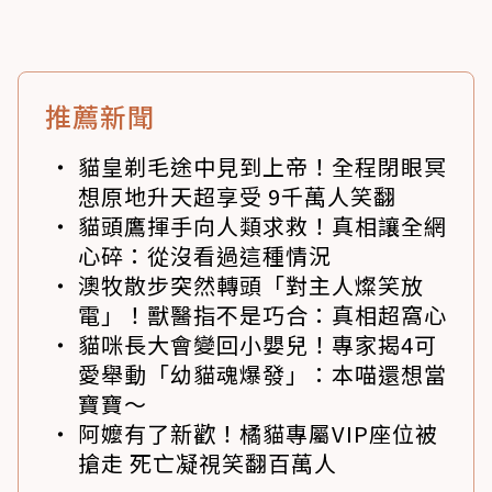
推薦新聞
貓皇剃毛途中見到上帝！全程閉眼冥
想原地升天超享受 9千萬人笑翻
貓頭鷹揮手向人類求救！真相讓全網
心碎：從沒看過這種情況
澳牧散步突然轉頭「對主人燦笑放
電」！獸醫指不是巧合：真相超窩心
貓咪長大會變回小嬰兒！專家揭4可
愛舉動「幼貓魂爆發」：本喵還想當
寶寶～
阿嬤有了新歡！橘貓專屬VIP座位被
搶走 死亡凝視笑翻百萬人