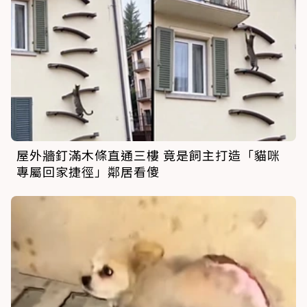
屋外牆釘滿木條直通三樓 竟是飼主打造「貓咪
專屬回家捷徑」鄰居看傻