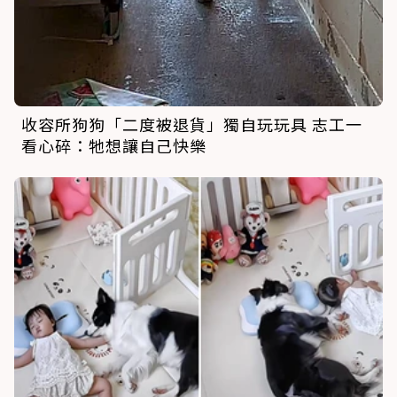
收容所狗狗「二度被退貨」獨自玩玩具 志工一
看心碎：牠想讓自己快樂