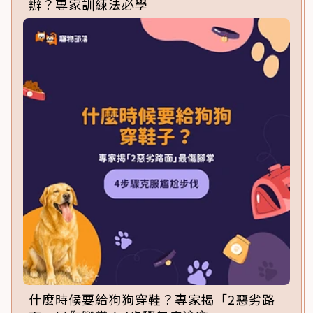
辦？專家訓練法必學
什麼時候要給狗狗穿鞋？專家揭「2惡劣路