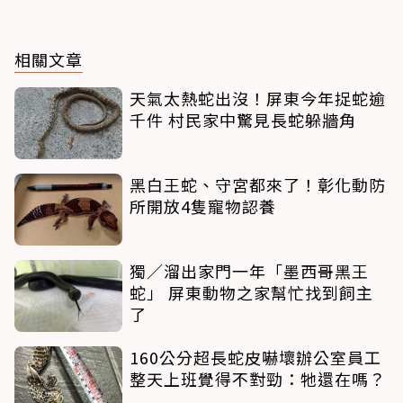
相關文章
天氣太熱蛇出沒！屏東今年捉蛇逾
千件 村民家中驚見長蛇躲牆角
黑白王蛇、守宮都來了！彰化動防
所開放4隻寵物認養
獨／溜出家門一年「墨西哥黑王
蛇」 屏東動物之家幫忙找到飼主
了
160公分超長蛇皮嚇壞辦公室員工
整天上班覺得不對勁：牠還在嗎？