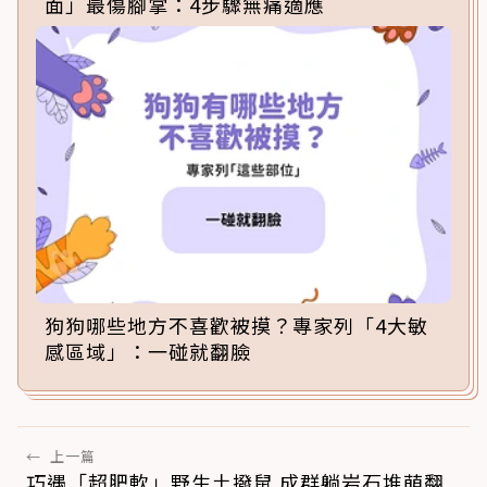
面」最傷腳掌：4步驟無痛適應
狗狗哪些地方不喜歡被摸？專家列「4大敏
感區域」：一碰就翻臉
←
上一篇
巧遇「超肥軟」野生土撥鼠 成群躺岩石堆萌翻