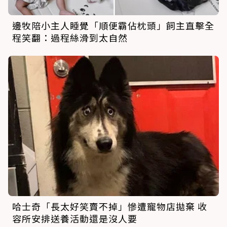
邊牧陪小主人睡覺「順便霸佔枕頭」飼主直擊全
程笑翻：過程絲滑到太自然
哈士奇「長太好笑賣不掉」慘遭寵物店拋棄 收
容所安排送養活動還是沒人要