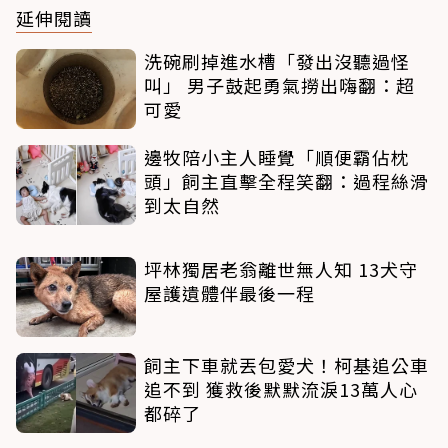
延伸閱讀
洗碗刷掉進水槽「發出沒聽過怪
叫」 男子鼓起勇氣撈出嗨翻：超
可愛
邊牧陪小主人睡覺「順便霸佔枕
頭」飼主直擊全程笑翻：過程絲滑
到太自然
坪林獨居老翁離世無人知 13犬守
屋護遺體伴最後一程
飼主下車就丟包愛犬！柯基追公車
追不到 獲救後默默流淚13萬人心
都碎了