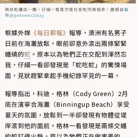
兩條蛇纏成一團，仔細一看竟然是杜格蛇同類相食。圖擷自
推
特@petnews2day
根據外媒
《每日郵報》
報導，澳洲有名男子
日前在海灘放鬆，眼前卻意外滾出兩條緊緊
纏繞的
蛇
。原本以為牠們正在交配到渾然忘
我，仔細一看卻發現是「蛇吃蛇」的驚悚場
面，見狀趕緊拿起手機紀錄罕見的一幕。
報導指出，科迪·格林（Cody Green）2月
底在濱寧合海灘（Binningup Beach）享受
夏天的氛圍，放鬆到一半卻發現有物體從堤
岸滾到他的面前。格林一看發現是兩條交纏
的蛇打得火熱，原以為牠們正在做害羞的