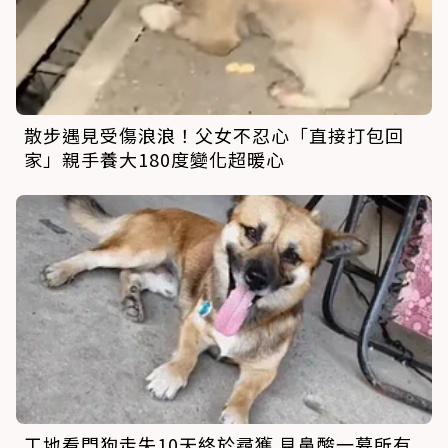
散步遇見受傷浪浪！父女不忍心「直接打包回
家」親手養大180度變化超暖心
工地看門狗走失10天終於尋獲 見鼻酸一幕所有