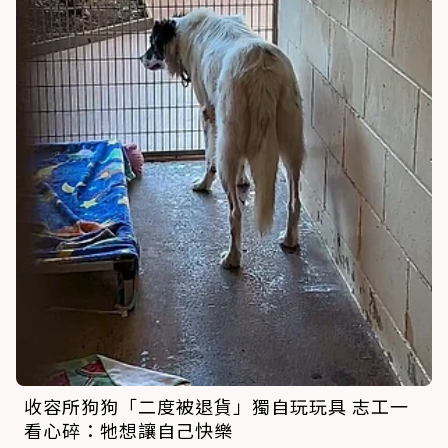
收容所狗狗「二度被退貨」獨自玩玩具 志工一
看心碎：牠想讓自己快樂