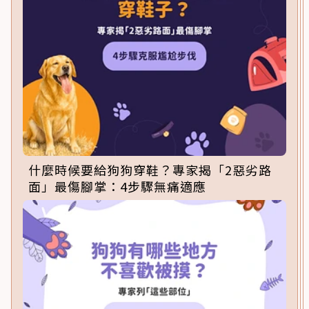
什麼時候要給狗狗穿鞋？專家揭「2惡劣路
面」最傷腳掌：4步驟無痛適應