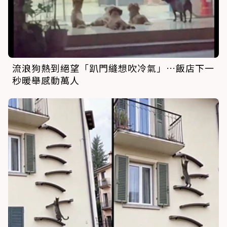
流浪狗熱到絕望「趴門縫想吹冷氣」…飯店下一
秒暖舉感動萬人