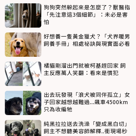
狗狗突然躲起來是怎麼了？獸醫指
「先注意這3個細節」：未必是害
怕
好想養一隻黃金獵犬？「犬界暖男
飼養手冊」相處祕訣與現實面必看
橘貓剛溜出門就被柯基趕回家 飼
主反應萬人笑翻：看來是慣犯
出去玩發現「浪犬被同伴孤立」女
子回家越想越難過...飆車4500km
只為收編牠
純黑拉拉送去洗澡「變成黑白切」
飼主不想聽美容師解釋..衝現場秒