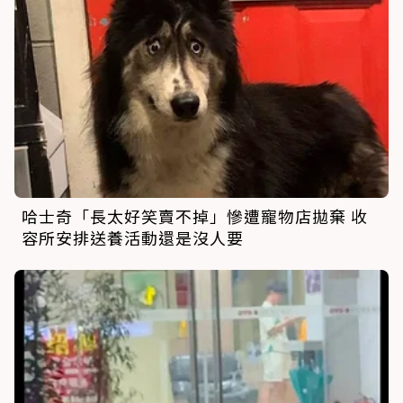
哈士奇「長太好笑賣不掉」慘遭寵物店拋棄 收
容所安排送養活動還是沒人要