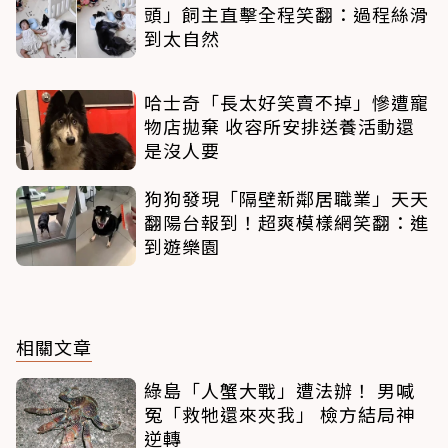
頭」飼主直擊全程笑翻：過程絲滑
到太自然
哈士奇「長太好笑賣不掉」慘遭寵
物店拋棄 收容所安排送養活動還
是沒人要
狗狗發現「隔壁新鄰居職業」天天
翻陽台報到！超爽模樣網笑翻：進
到遊樂園
相關文章
綠島「人蟹大戰」遭法辦！ 男喊
冤「救牠還來夾我」 檢方結局神
逆轉