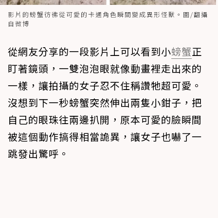
影片的螃蟹彷彿從可愛的卡通角色瞬間變成異形怪獸。圖/翻攝
自微博
從網友分享的一段影片上可以看到小
螃蟹
正
盯著鏡頭，一雙泡泡眼就像動畫裡走出來的
一樣，讓拍攝的女子忍不住稱讚牠超可愛。
沒想到下一秒螃蟹突然伸出兩隻小鉗子，把
自己的眼珠往兩邊扒開，原本可愛的臉瞬間
被這個動作搞得相當詭異，讓女子也嚇了一
跳發出驚呼。