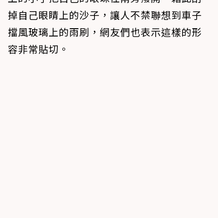
掉自己眼睛上的沙子，讓人不禁聯想到車子
擋風玻璃上的雨刷，網友們也表示這樣的形
容非常貼切。