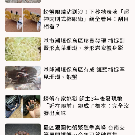
螃蟹眼睛沾到沙！下秒牠表演「超
神雨刷式擦眼術」網全看呆：刮目
相看？
基市潮境保育區珍貴發現 捕捉到
腎形真葉珊瑚、矛形岩瓷蟹身影
基隆潮境保育區有成 鏡頭捕捉罕
見珊瑚、蝦蟹
螃蟹在家逃獄 飼主3年後發現牠
「近在眼前」卻成了標本：完全沒
發出臭味
最凶狠圓軸蟹繁殖季高峰 台南交
管展開護蟹…今年可望破萬隻