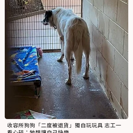
收容所狗狗「二度被退貨」獨自玩玩具 志工一
看心碎：牠想讓自己快樂