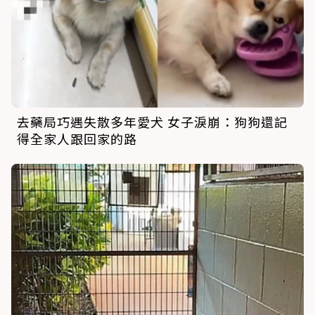
去藥局巧遇失散多年愛犬 女子淚崩：狗狗還記
得全家人跟回家的路