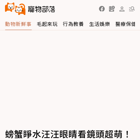
動物新鮮事
毛起來玩
行為教養
生活娛樂
醫療保健
螃蟹睜水汪汪眼睛看鏡頭超萌！