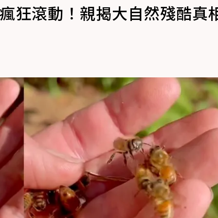
」瘋狂滾動！親揭大自然殘酷真