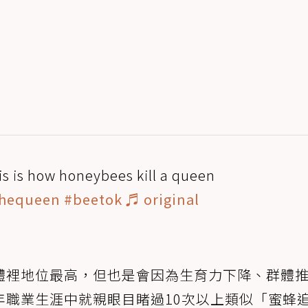
is is how honeybees kill a queen
thequeen
#beetok
♬ original
體裡地位最高，但也是會因為生育力下降、群體
年職業生涯中就親眼目睹過10次以上類似「蜜蜂