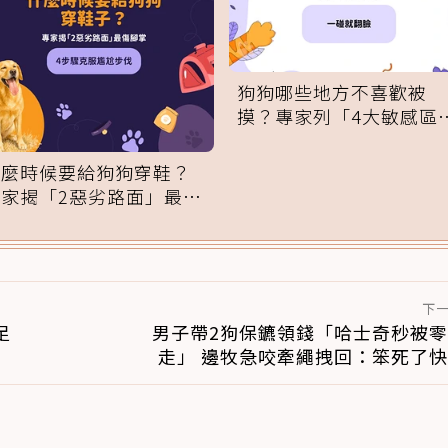
狗狗哪些地方不喜歡被
摸？專家列「4大敏感區
域」：一碰就翻臉
什麼時候要給狗狗穿鞋？
專家揭「2惡劣路面」最傷
腳掌：4步驟無痛適應
下
足
男子帶2狗保鑣領錢「哈士奇秒被
走」 邊牧急咬牽繩拽回：笨死了