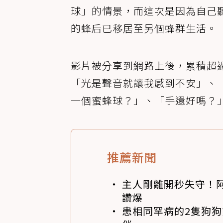
球」的情景，而這次是因為自己
的蜂后已移居至另個蜂群生活。
影片被分享到網路上後，累積超過
「光是聲音就讓我感到不安」、
一個蜜蜂球？」、「手還好嗎？
推薦新聞
主人剛離開秒失守！阿
讚爆
患相同罕病的2隻狗