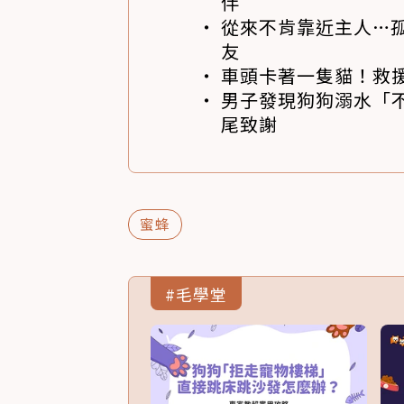
伴
從來不肯靠近主人…
友
車頭卡著一隻貓！救
男子發現狗狗溺水「
尾致謝
蜜蜂
#毛學堂