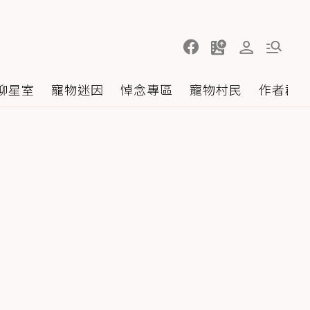
聊星室
寵物迷因
悼念專區
寵物村民
作者群