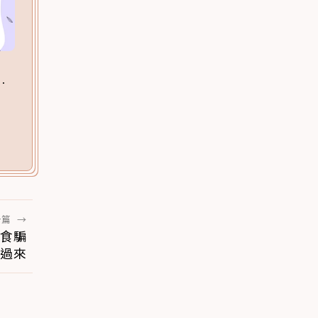
一篇
→
零食騙
快過來