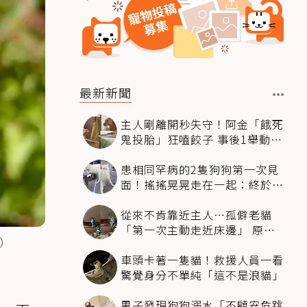
最新新聞
主人剛離開秒失守！阿金「餓死
鬼投胎」狂嗑餃子 事後1舉動反
被讚爆
患相同罕病的2隻狗狗第一次見
面！搖搖晃晃走在一起：終於找
到同伴
從來不肯靠近主人…孤僻老貓
「第一次主動走近床邊」 原因
3）
暖哭網友
車頭卡著一隻貓！救援人員一看
驚覺身分不單純「這不是浪貓」
男子發現狗狗溺水「不顧安危跳