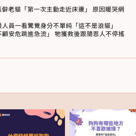
孤僻老貓「第一次主動走近床邊」 原因暖哭網
援人員一看驚覺身分不單純「這不是浪貓」
不顧安危跳進急流」 牠獲救後跟隨恩人不停搖