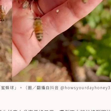
「蜜蜂球」。（圖／翻攝自抖音 @howsyourdayhoney