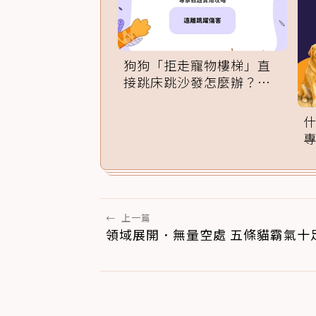
狗狗「拒走寵物樓梯」直
接跳床跳沙發怎麼辦？專
家訓練法必學
←
上一篇
領域展開．無量空處 五條貓霸氣十