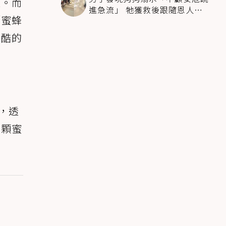
注。而
進急流」 牠獲救後跟隨恩人不
「蜜蜂
停搖尾致謝
殘酷的
圍，透
這顆蜜