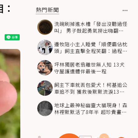
相：
熱門新聞
洗碗刷掉進水槽「發出沒聽過怪
叫」 男子鼓起勇氣撈出嗨翻：
超可愛
邊牧陪小主人睡覺「順便霸佔枕
頭」飼主直擊全程笑翻：過程絲
滑到太自然
坪林獨居老翁離世無人知 13犬
守屋護遺體伴最後一程
飼主下車就丟包愛犬！柯基追公
車追不到 獲救後默默流淚13萬
人心都碎了
地球上最神秘幽靈大貓現身！森
林裡默默活了8年半 超珍貴畫面
科學家嗨翻