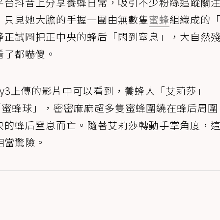
平台抖音上分享養蜂日常，吸引不少粉絲追蹤關
，只見她大膽的手握一團由無數隻
蜜蜂
組織成的
蜂正試圖把正中央的蜂后「悶到窒息」，大自然
看了都嚇傻。
honey3上傳的影片中可以看到，養蜂人「艾莉莎」
握著一團「蜜蜂球」，密密麻麻超多隻蜜蜂圍繞在蜂后周
央的蜂后窒息而亡。隨著艾莉莎轉動手掌角度，
相當驚險。