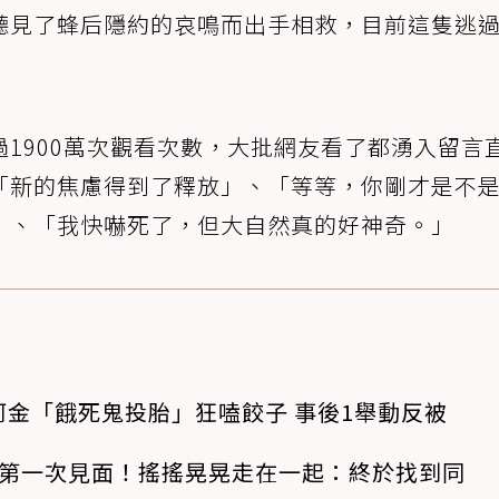
聽見了蜂后隱約的哀鳴而出手相救，目前這隻逃
1900萬次觀看次數，大批網友看了都湧入留言
「新的焦慮得到了釋放」、「等等，你剛才是不
」、「我快嚇死了，但大自然真的好神奇。」
金「餓死鬼投胎」狂嗑餃子 事後1舉動反被
狗第一次見面！搖搖晃晃走在一起：終於找到同