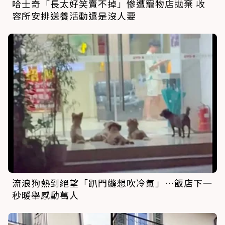
哈士奇「長太好笑賣不掉」慘遭寵物店拋棄 收
容所安排送養活動還是沒人要
流浪狗熱到絕望「趴門縫想吹冷氣」…飯店下一
秒暖舉感動萬人