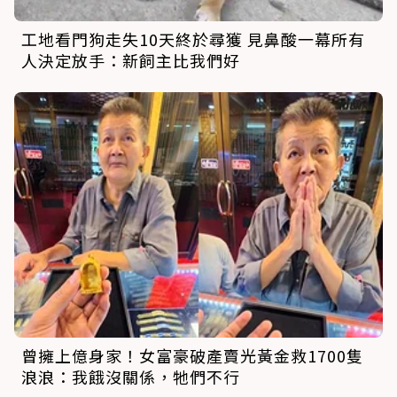
工地看門狗走失10天終於尋獲 見鼻酸一幕所有
人決定放手：新飼主比我們好
曾擁上億身家！女富豪破產賣光黃金救1700隻
浪浪：我餓沒關係，牠們不行