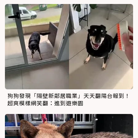
狗狗發現「隔壁新鄰居職業」天天翻陽台報到！
超爽模樣網笑翻：進到遊樂園