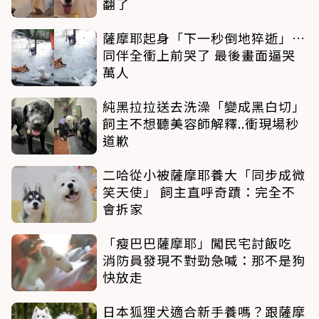
翻了
薩摩耶起身「下一秒倒地猝逝」…
同伴全衝上前哭了 最後畫面逼哭
萬人
純黑拉拉送去洗澡「變成黑白切」
飼主不想聽美容師解釋..衝現場秒
道歉
二哈從小被薩摩耶養大「同步成微
笑天使」 飼主直呼奇蹟：完全不
會拆家
「瘦巴巴薩摩耶」闖民宅討飯吃
消防員發現不對勁急喊：那不是狗
快放走
日本狐狸犬適合新手養嗎？跟薩摩