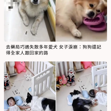
去藥局巧遇失散多年愛犬 女子淚崩：狗狗還記
得全家人跟回家的路