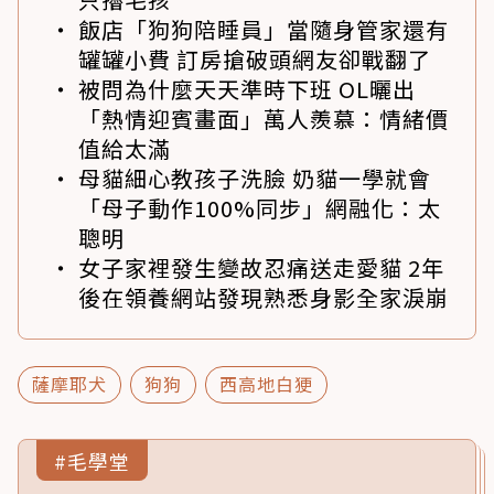
飯店「狗狗陪睡員」當隨身管家還有
罐罐小費 訂房搶破頭網友卻戰翻了
被問為什麼天天準時下班 OL曬出
「熱情迎賓畫面」萬人羨慕：情緒價
值給太滿
母貓細心教孩子洗臉 奶貓一學就會
「母子動作100%同步」網融化：太
聰明
女子家裡發生變故忍痛送走愛貓 2年
後在領養網站發現熟悉身影全家淚崩
薩摩耶犬
狗狗
西高地白㹴
#毛學堂