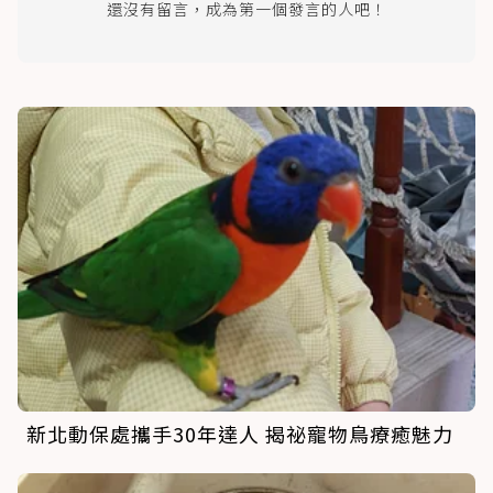
還沒有留言，成為第一個發言的人吧！
新北動保處攜手30年達人 揭祕寵物鳥療癒魅力