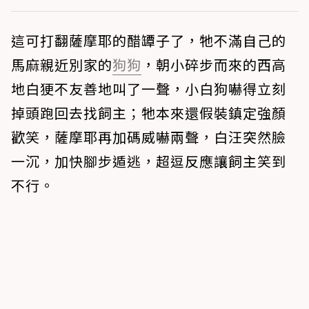
這可打翻薩摩耶的醋罈子了，牠不滿自己的
馬麻親近別家的
狗狗
，朝小碎步而來的西高
地白㹴不友善地叫了一聲，小白狗嚇得立刻
掉頭跑回去找飼主；牠本來還假裝鎮定強顏
歡笑，薩摩耶再加碼威嚇兩聲，白汪突然臉
一沉，加快腳步遁逃，超逗反應讓飼主笑到
不行。