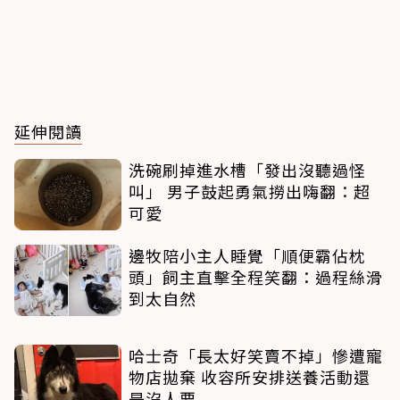
延伸閱讀
洗碗刷掉進水槽「發出沒聽過怪
叫」 男子鼓起勇氣撈出嗨翻：超
可愛
邊牧陪小主人睡覺「順便霸佔枕
頭」飼主直擊全程笑翻：過程絲滑
到太自然
哈士奇「長太好笑賣不掉」慘遭寵
物店拋棄 收容所安排送養活動還
是沒人要