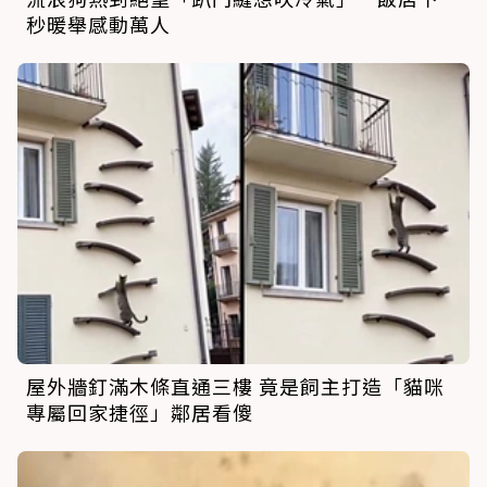
秒暖舉感動萬人
屋外牆釘滿木條直通三樓 竟是飼主打造「貓咪
專屬回家捷徑」鄰居看傻