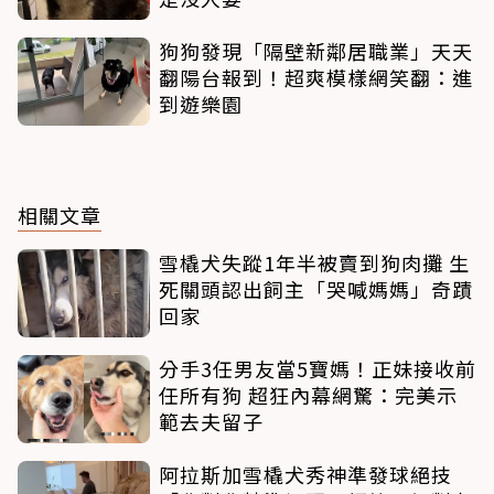
狗狗發現「隔壁新鄰居職業」天天
翻陽台報到！超爽模樣網笑翻：進
到遊樂園
相關文章
雪橇犬失蹤1年半被賣到狗肉攤 生
死關頭認出飼主「哭喊媽媽」奇蹟
回家
分手3任男友當5寶媽！正妹接收前
任所有狗 超狂內幕網驚：完美示
範去夫留子
阿拉斯加雪橇犬秀神準發球絕技