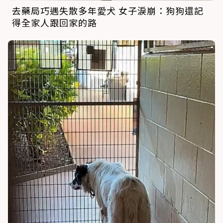
去藥局巧遇失散多年愛犬 女子淚崩：狗狗還記
得全家人跟回家的路