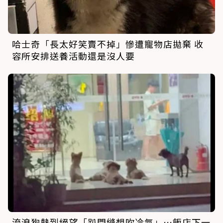
哈士奇「長太好笑賣不掉」慘遭寵物店拋棄 收
容所安排送養活動還是沒人要
流浪狗熱到絕望「趴門縫想吹冷氣」…飯店下一