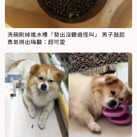
洗碗刷掉進水槽「發出沒聽過怪叫」 男子鼓起
勇氣撈出嗨翻：超可愛