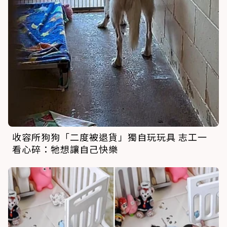
收容所狗狗「二度被退貨」獨自玩玩具 志工一
看心碎：牠想讓自己快樂