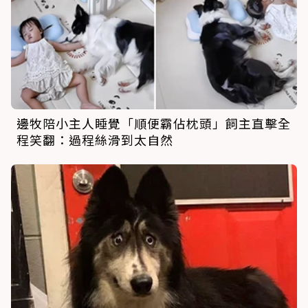
邊牧陪小主人睡覺「順便霸佔枕頭」飼主直擊全
程笑翻：過程絲滑到太自然