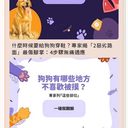
什麼時候要給狗狗穿鞋？專家揭「2惡劣路
面」最傷腳掌：4步驟無痛適應