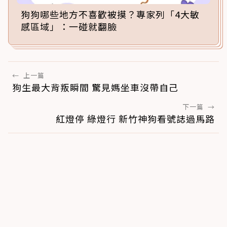
狗狗哪些地方不喜歡被摸？專家列「4大敏
感區域」：一碰就翻臉
←
上一篇
狗生最大背叛瞬間 驚見媽坐車沒帶自己
下一篇
→
紅燈停 綠燈行 新竹神狗看號誌過馬路