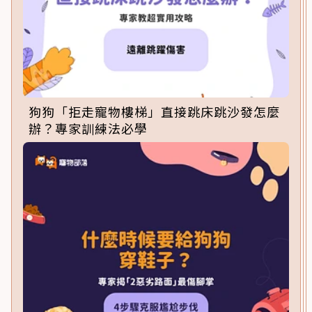
狗狗「拒走寵物樓梯」直接跳床跳沙發怎麼
辦？專家訓練法必學