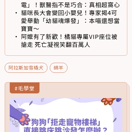
電」！獸醫指不是巧合：真相超窩心
貓咪長大會變回小嬰兒！專家揭4可
愛舉動「幼貓魂爆發」：本喵還想當
寶寶～
阿嬤有了新歡！橘貓專屬VIP座位被
搶走 死亡凝視笑翻百萬人
阿拉斯加雪橇犬
綿羊
#毛學堂