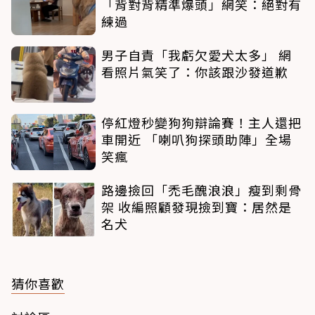
「背對背精準爆頭」網笑：絕對有
練過
男子自責「我虧欠愛犬太多」 網
看照片氣笑了：你該跟沙發道歉
停紅燈秒變狗狗辯論賽！主人還把
車開近 「喇叭狗探頭助陣」全場
笑瘋
路邊撿回「禿毛醜浪浪」瘦到剩骨
架 收編照顧發現撿到寶：居然是
名犬
猜你喜歡