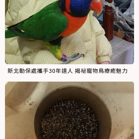
新北動保處攜手30年達人 揭祕寵物鳥療癒魅力