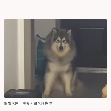
雪橇犬掉一堆毛。圖取自微博