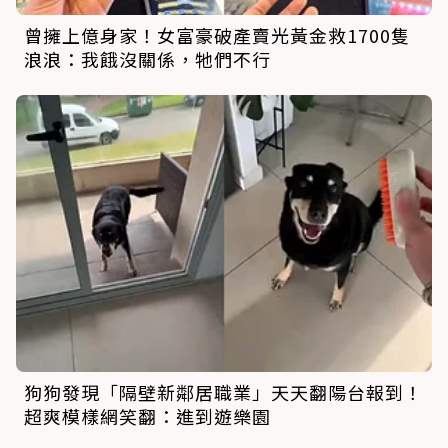
曾擁上億身家！女富豪破產賣光黃金救1700隻
浪浪：我餓沒關係，牠們不行
狗狗發現「隔壁新鄰居職業」天天翻陽台報到！
超爽模樣網笑翻：進到遊樂園