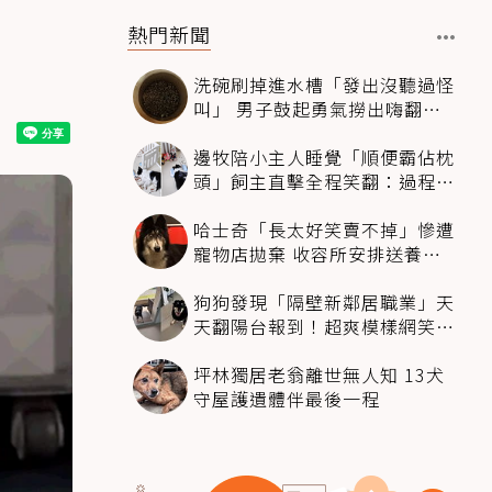
網
熱門新聞
洗碗刷掉進水槽「發出沒聽過怪
叫」 男子鼓起勇氣撈出嗨翻：
超可愛
邊牧陪小主人睡覺「順便霸佔枕
頭」飼主直擊全程笑翻：過程絲
滑到太自然
哈士奇「長太好笑賣不掉」慘遭
寵物店拋棄 收容所安排送養活
動還是沒人要
狗狗發現「隔壁新鄰居職業」天
天翻陽台報到！超爽模樣網笑
翻：進到遊樂園
坪林獨居老翁離世無人知 13犬
守屋護遺體伴最後一程