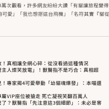
00萬次觀看，許多網友紛紛大讚「有貓讓旅程變
夠可愛」「我也想搭這台飛機」「名符其實『貓
救！真相讓全網心碎：從沒看過這種情況
對主人燦笑放電」！獸醫指不是巧合：真相超
兒！專家揭4可愛舉動「幼貓魂爆發」：本喵還
屬VIP座位被搶走 死亡凝視笑翻百萬人
麼了？獸醫指「先注意這3個細節」：未必是害