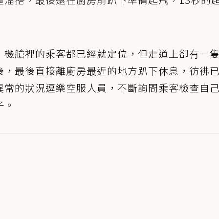
，機艙裡的乘客都已經就定位，但走道上卻有一
後，最後直接離廚房最近的地方趴下休息，彷彿
異常的狀況逗樂空服人員，不斷詢問乘客檢查自
子。