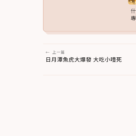
家訓練法必學
←
上一篇
日月潭魚虎大爆發 大吃小噎死