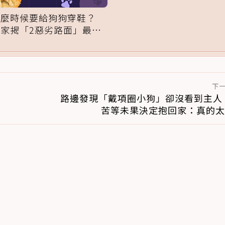
域」：一碰就翻臉
什麼時候要給狗狗穿鞋？
專家揭「2惡劣路面」最傷
腳掌：4步驟無痛適應
下
路邊發現「戴項圈小狗」卻沒看到主人
苦等未果決定抱回家：真的太