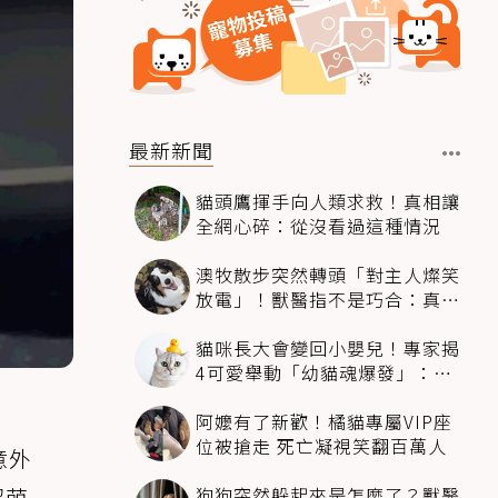
最新新聞
貓頭鷹揮手向人類求救！真相讓
全網心碎：從沒看過這種情況
澳牧散步突然轉頭「對主人燦笑
放電」！獸醫指不是巧合：真相
超窩心
貓咪長大會變回小嬰兒！專家揭
4可愛舉動「幼貓魂爆發」：本
喵還想當寶寶～
阿嬤有了新歡！橘貓專屬VIP座
位被搶走 死亡凝視笑翻百萬人
意外
狗狗突然躲起來是怎麼了？獸醫
超萌