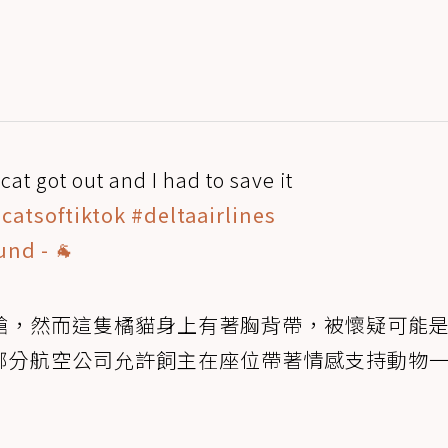
cat got out and I had to save it
catsoftiktok
#deltaairlines
und - 🐐
艙，然而這隻橘貓身上有著胸背帶，被懷疑可能
部分航空公司允許飼主在座位帶著情感支持動物