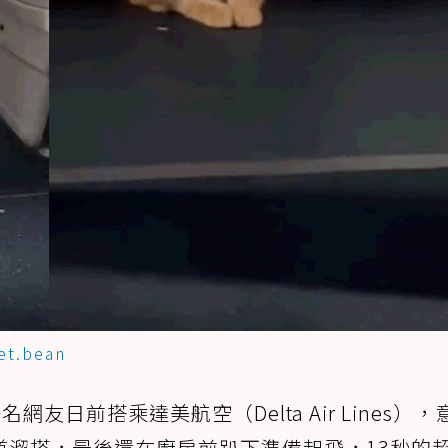
et.bean
網友日前搭乘達美航空（Delta Air Lines），
道溜搭，最後還在廚房前趴下準備起飛，13秒的