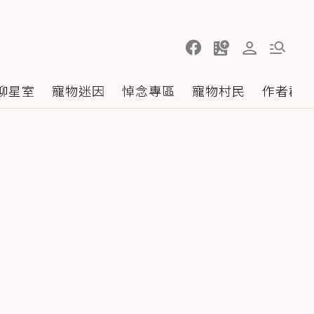
聊星室
寵物迷因
悼念專區
寵物村民
作者群