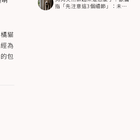
指「先注意這3個細節」：未必
是害怕
隻橘貓
已經為
己的包