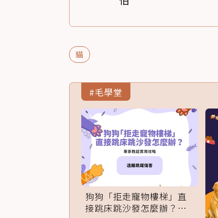
怕
貓
#毛學堂
狗狗「拒走寵物樓梯」直
接跳床跳沙發怎麼辦？專