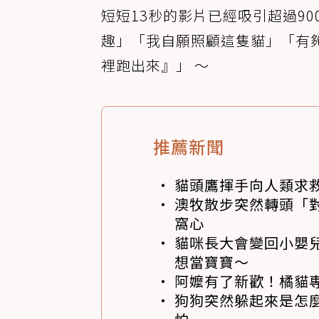
短短13秒的影片已經吸引超過9
趣」「我自願照顧這隻貓」「有
裡跑出來』」 ～
推薦新聞
貓頭鷹揮手向人類求
澳牧散步突然轉頭「
窩心
貓咪長大會變回小嬰
想當寶寶～
阿嬤有了新歡！橘貓專
狗狗突然躲起來是怎