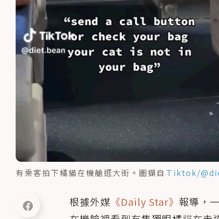
有乘客拍下橘貓在機艙逛大街。圖擷自
Ｔiktok/@di
根據外媒
《Daily Star》
報導，一名
在機艙裡看到有隻獨眼橘
貓
在走