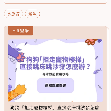
水族館
鯊魚
#毛學堂
狗狗「拒走寵物樓梯」直接跳床跳沙發怎麼