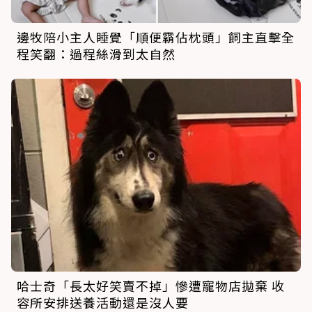
邊牧陪小主人睡覺「順便霸佔枕頭」飼主直擊全
程笑翻：過程絲滑到太自然
哈士奇「長太好笑賣不掉」慘遭寵物店拋棄 收
容所安排送養活動還是沒人要