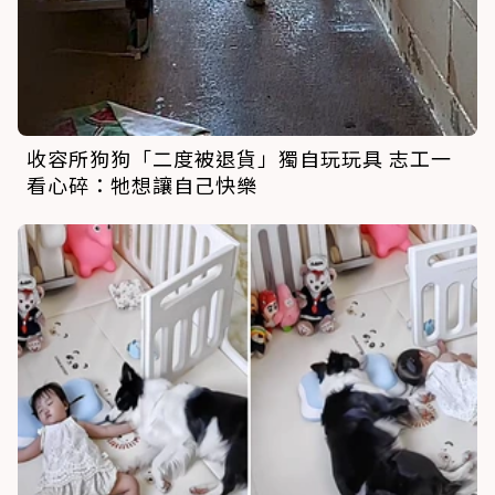
收容所狗狗「二度被退貨」獨自玩玩具 志工一
看心碎：牠想讓自己快樂