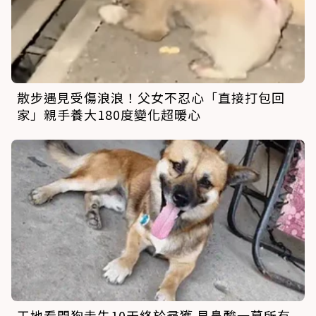
散步遇見受傷浪浪！父女不忍心「直接打包回
家」親手養大180度變化超暖心
工地看門狗走失10天終於尋獲 見鼻酸一幕所有