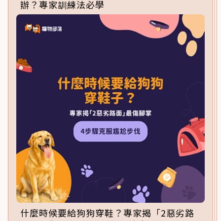
辦？專家訓練法必學
什麼時候要給狗狗穿鞋？專家揭「2惡劣路