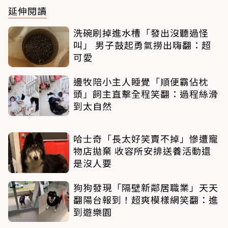
延伸閱讀
洗碗刷掉進水槽「發出沒聽過怪
叫」 男子鼓起勇氣撈出嗨翻：超
可愛
邊牧陪小主人睡覺「順便霸佔枕
頭」飼主直擊全程笑翻：過程絲滑
到太自然
哈士奇「長太好笑賣不掉」慘遭寵
物店拋棄 收容所安排送養活動還
是沒人要
狗狗發現「隔壁新鄰居職業」天天
翻陽台報到！超爽模樣網笑翻：進
到遊樂園