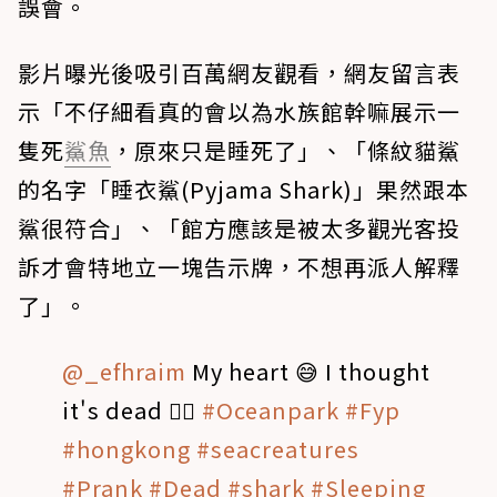
誤會。
影片曝光後吸引百萬網友觀看，網友留言表
示「不仔細看真的會以為水族館幹嘛展示一
隻死
鯊魚
，原來只是睡死了」、「條紋貓鯊
的名字「睡衣鯊(Pyjama Shark)」果然跟本
鯊很符合」、「館方應該是被太多觀光客投
訴才會特地立一塊告示牌，不想再派人解釋
了」。
@_efhraim
My heart 😅 I thought
it's dead 🤦‍♂️
#Oceanpark
#Fyp
#hongkong
#seacreatures
#Prank
#Dead
#shark
#Sleeping