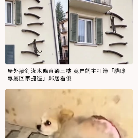
屋外牆釘滿木條直通三樓 竟是飼主打造「貓咪
專屬回家捷徑」鄰居看傻