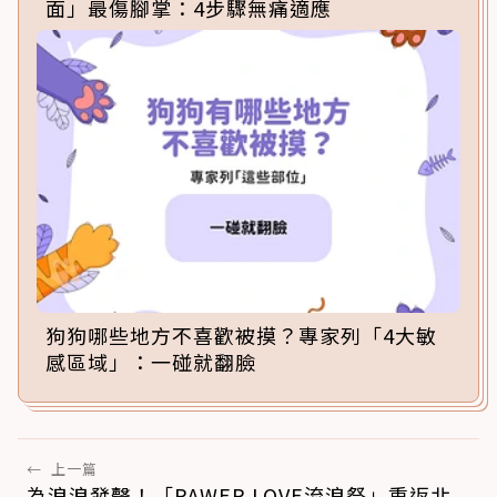
面」最傷腳掌：4步驟無痛適應
狗狗哪些地方不喜歡被摸？專家列「4大敏
感區域」：一碰就翻臉
←
上一篇
為浪浪發聲！「PAWER LOVE流浪祭」重返北