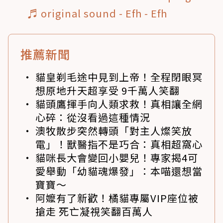
♬ original sound - Efh - Efh
推薦新聞
貓皇剃毛途中見到上帝！全程閉眼冥
想原地升天超享受 9千萬人笑翻
貓頭鷹揮手向人類求救！真相讓全網
心碎：從沒看過這種情況
澳牧散步突然轉頭「對主人燦笑放
電」！獸醫指不是巧合：真相超窩心
貓咪長大會變回小嬰兒！專家揭4可
愛舉動「幼貓魂爆發」：本喵還想當
寶寶～
阿嬤有了新歡！橘貓專屬VIP座位被
搶走 死亡凝視笑翻百萬人