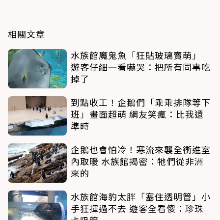
相關文章
水族館魔鬼魚「狂貼玻璃賣萌」
遊客仔細一看嚇哭：把所有同事吃
掉了
到點收工！企鵝們「乖乖排隊等下
班」畫面超萌 網友笑瘋：比我還
準時
企鵝也會怕冷！寒流來襲全衝進室
內取暖 水族館揭密：牠們從非洲
來的
水族館海豹太胖「塞住透明管」小
手狂揮過不去 遊客全看傻：珍珠
卡吸管