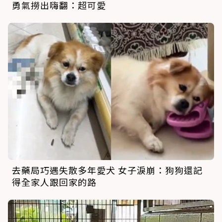
勇氣撈出嗨翻：超可愛
去藥局巧遇失散多年愛犬 女子淚崩：狗狗還記
得全家人跟回家的路