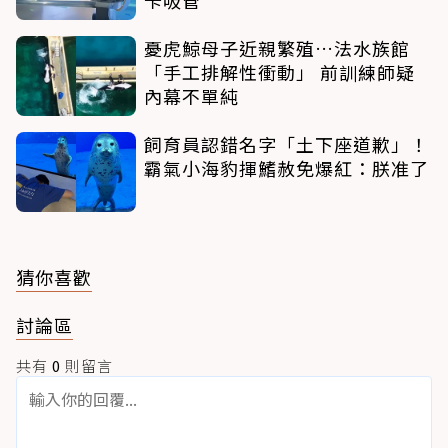
憂虎鯨母子近親繁殖…法水族館
「手工排解性衝動」 前訓練師疑
內幕不單純
飼育員認錯名字「土下座道歉」！
霸氣小海豹揮鰭赦免爆紅：朕准了
猜你喜歡
討論區
共有
0
則留言