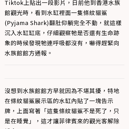
Tiktok上貼出一段影片，日前他到香港水族
館觀光時，看到水缸裡面一隻條紋貓鯊
(Pyjama Shark)翻肚仰躺完全不動，就這樣
沉入水缸缸底，仔細觀察牠是否還有生命跡
象的時候發現牠連呼吸都沒有，嚇得趕緊向
水族館館方通報。
沒想到水族館館方早就因為不堪其擾，特地
在條紋貓鯊展示區的水缸內貼了一塊告示
牌，上面寫著「這隻條紋貓鯊不是死了，只
是在睡覺」，這才讓菲律賓來的觀光客解除