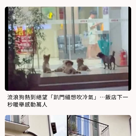
流浪狗熱到絕望「趴門縫想吹冷氣」…飯店下一
秒暖舉感動萬人