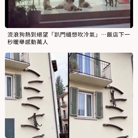
流浪狗熱到絕望「趴門縫想吹冷氣」…飯店下一
秒暖舉感動萬人