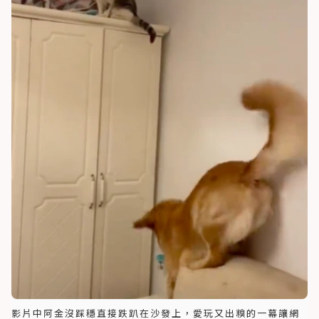
影片中阿金沒踩穩直接跌趴在沙發上，愛玩又出糗的一幕讓網