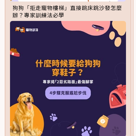
狗狗「拒走寵物樓梯」直接跳床跳沙發怎麼
辦？專家訓練法必學