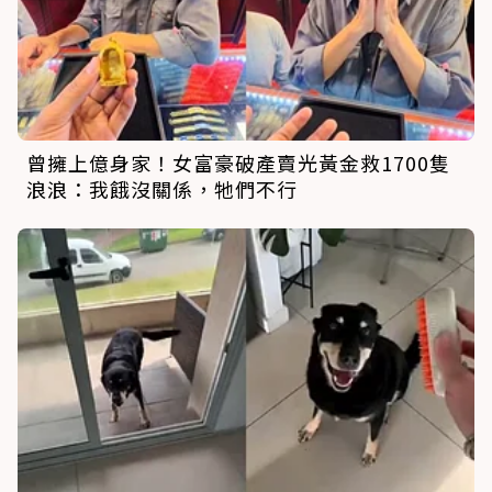
曾擁上億身家！女富豪破產賣光黃金救1700隻
浪浪：我餓沒關係，牠們不行