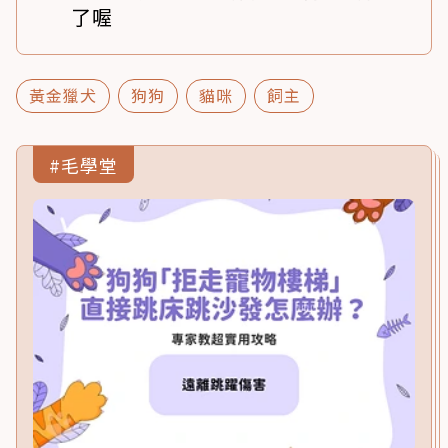
了喔
黃金獵犬
狗狗
貓咪
飼主
#毛學堂