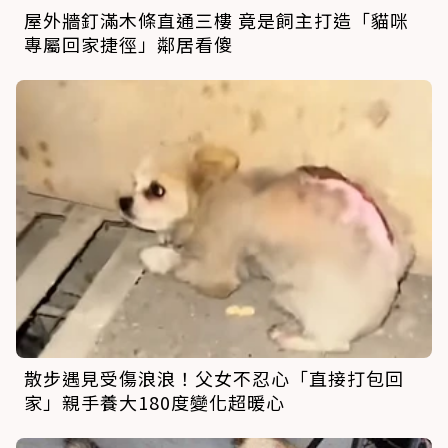
屋外牆釘滿木條直通三樓 竟是飼主打造「貓咪
專屬回家捷徑」鄰居看傻
散步遇見受傷浪浪！父女不忍心「直接打包回
家」親手養大180度變化超暖心