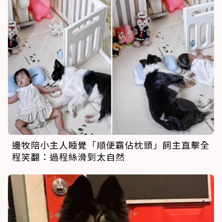
邊牧陪小主人睡覺「順便霸佔枕頭」飼主直擊全
程笑翻：過程絲滑到太自然