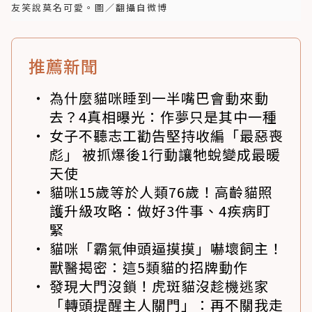
友笑說莫名可愛。圖／翻攝自微博
推薦新聞
為什麼貓咪睡到一半嘴巴會動來動
去？4真相曝光：作夢只是其中一種
女子不聽志工勸告堅持收編「最惡喪
彪」 被抓爆後1行動讓牠蛻變成最暖
天使
貓咪15歲等於人類76歲！高齡貓照
護升級攻略：做好3件事、4疾病盯
緊
貓咪「霸氣伸頭逼摸摸」嚇壞飼主！
獸醫揭密：這5類貓的招牌動作
發現大門沒鎖！虎斑貓沒趁機逃家
「轉頭提醒主人關門」：再不關我走