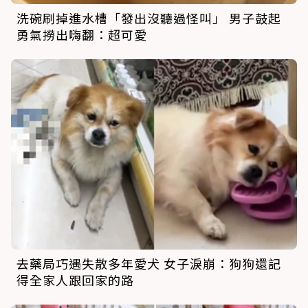
洗碗刷掉進水槽「發出沒聽過怪叫」 男子鼓起
勇氣撈出嗨翻：超可愛
去藥局巧遇失散多年愛犬 女子淚崩：狗狗還記
得全家人跟回家的路