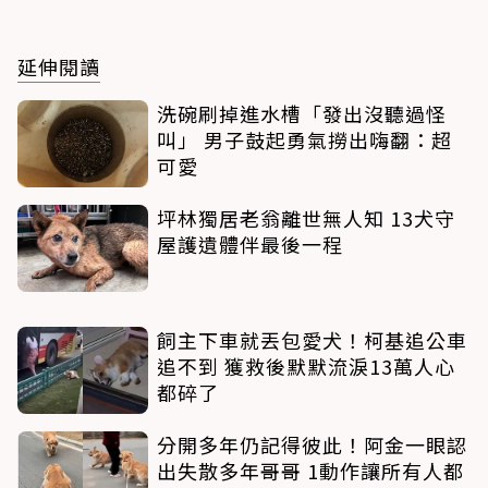
延伸閱讀
洗碗刷掉進水槽「發出沒聽過怪
叫」 男子鼓起勇氣撈出嗨翻：超
可愛
坪林獨居老翁離世無人知 13犬守
屋護遺體伴最後一程
飼主下車就丟包愛犬！柯基追公車
追不到 獲救後默默流淚13萬人心
都碎了
分開多年仍記得彼此！阿金一眼認
出失散多年哥哥 1動作讓所有人都