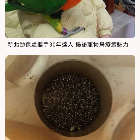
新北動保處攜手30年達人 揭祕寵物鳥療癒魅力