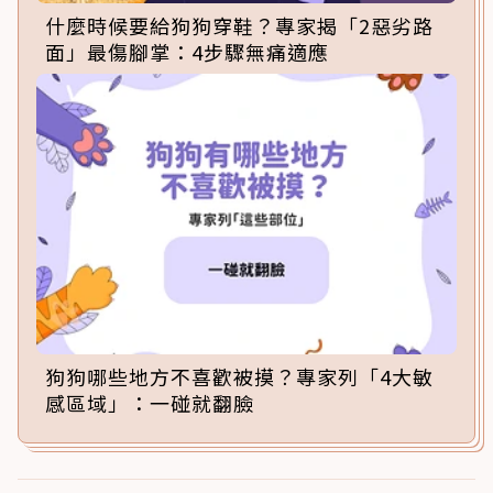
什麼時候要給狗狗穿鞋？專家揭「2惡劣路
面」最傷腳掌：4步驟無痛適應
狗狗哪些地方不喜歡被摸？專家列「4大敏
感區域」：一碰就翻臉