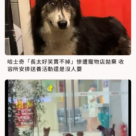
哈士奇「長太好笑賣不掉」慘遭寵物店拋棄 收
容所安排送養活動還是沒人要