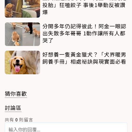
投胎」狂嗑餃子 事後1舉動反被讚
爆
分開多年仍記得彼此！阿金一眼認
出失散多年哥哥 1動作讓所有人都
哭了
好想養一隻黃金獵犬？「犬界暖男
飼養手冊」相處祕訣與現實面必看
猜你喜歡
討論區
共有
0
則留言