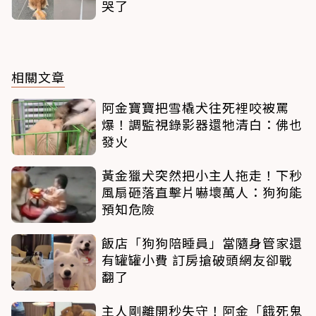
哭了
相關文章
阿金寶寶把雪橇犬往死裡咬被罵
爆！調監視錄影器還牠清白：佛也
發火
黃金獵犬突然把小主人拖走！下秒
風扇砸落直擊片嚇壞萬人：狗狗能
預知危險
飯店「狗狗陪睡員」當隨身管家還
有罐罐小費 訂房搶破頭網友卻戰
翻了
主人剛離開秒失守！阿金「餓死鬼