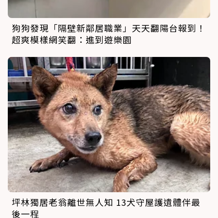
狗狗發現「隔壁新鄰居職業」天天翻陽台報到！
超爽模樣網笑翻：進到遊樂園
坪林獨居老翁離世無人知 13犬守屋護遺體伴最
後一程