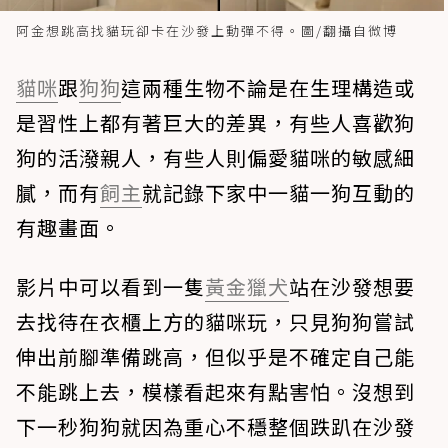
阿金想跳高找貓玩卻卡在沙發上動彈不得。圖/翻攝自微博
貓咪
跟
狗狗
這兩種生物不論是在生理構造或
是習性上都有著巨大的差異，有些人喜歡狗
狗的活潑親人，有些人則偏愛貓咪的敏感細
膩，而有
飼主
就記錄下家中一貓一狗互動的
有趣畫面。
影片中可以看到一隻
黃金獵犬
站在沙發想要
去找待在衣櫃上方的貓咪玩，只見狗狗嘗試
伸出前腳準備跳高，但似乎是不確定自己能
不能跳上去，模樣看起來有點害怕。沒想到
下一秒狗狗就因為重心不穩整個跌趴在沙發