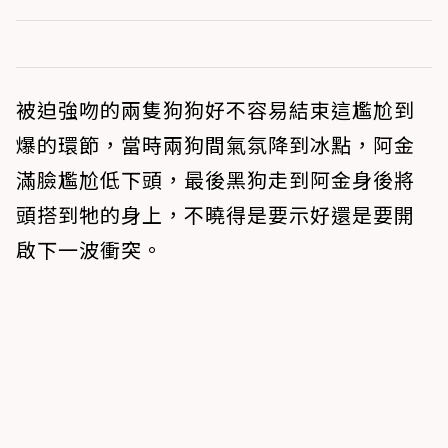
被迫強吻的兩隻狗狗好不容易結束這尷尬到
爆的環節，當時兩狗間氣氛降到冰點，阿金
滿臉尷尬低下頭，最後黑狗走到阿金身後將
頭搭到牠的身上，不曉得是要示好還是要開
啟下一波衝突。