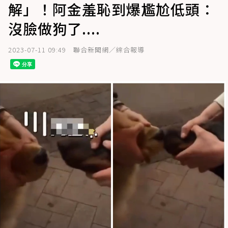
解」！阿金羞恥到爆尷尬低頭：
沒臉做狗了....
2023-07-11 09:49
聯合新聞網／綜合報導