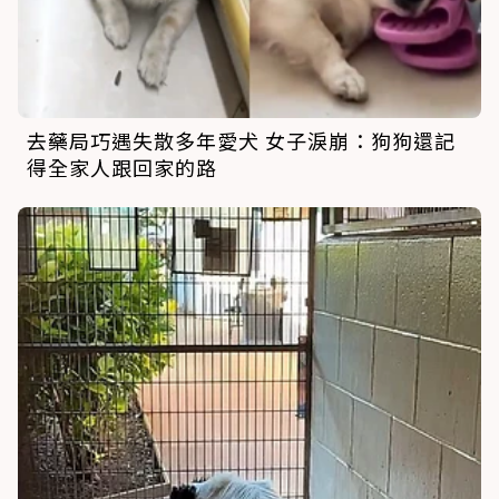
去藥局巧遇失散多年愛犬 女子淚崩：狗狗還記
得全家人跟回家的路