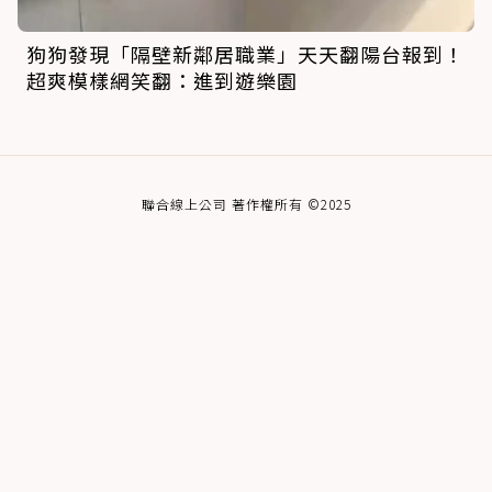
狗狗發現「隔壁新鄰居職業」天天翻陽台報到！
超爽模樣網笑翻：進到遊樂園
聯合線上公司 著作權所有 ©2025