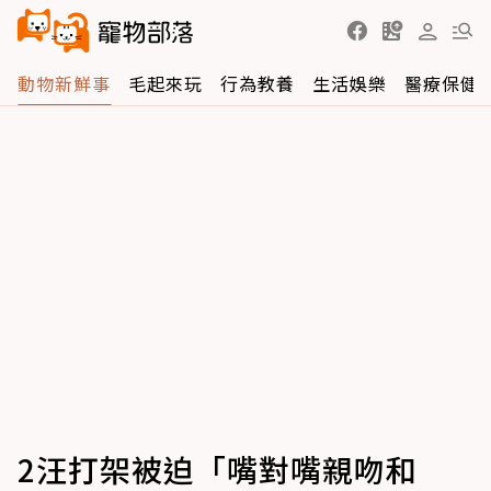
動物新鮮事
毛起來玩
行為教養
生活娛樂
醫療保健
2汪打架被迫「嘴對嘴親吻和