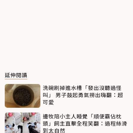
延伸閱讀
洗碗刷掉進水槽「發出沒聽過怪
叫」 男子鼓起勇氣撈出嗨翻：超
可愛
邊牧陪小主人睡覺「順便霸佔枕
頭」飼主直擊全程笑翻：過程絲滑
到太自然