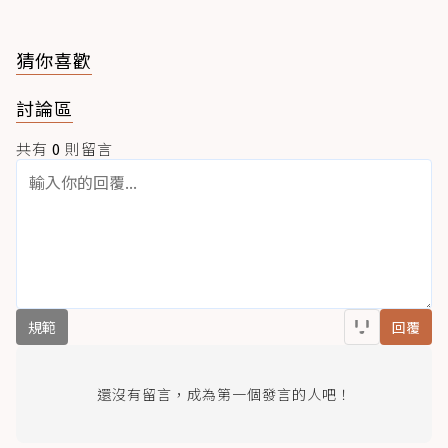
猜你喜歡
討論區
共有
0
則留言
規範
回覆
還沒有留言，成為第一個發言的人吧！