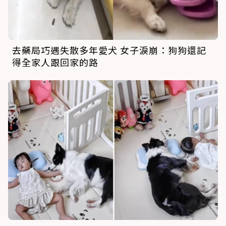
去藥局巧遇失散多年愛犬 女子淚崩：狗狗還記
得全家人跟回家的路