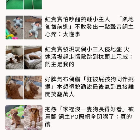
紅貴賓怕吵醒熟睡小主人 「趴地
匍匐前進」不敢發出一點聲音飼主
心疼：太懂事
紅貴賓發現玩偶小三入侵地盤 火
速清場趕走情敵跳到枕頭上示威：
飼主是我的
好脾氣布偶貓「狂被屁孩狗同伴挑
釁」本想禮貌勸說最後氣到直接離
開笑翻萬人
抱怨「家裡沒一隻狗長得好看」被
罵翻 飼主PO照網全閉嘴了：真的
醜