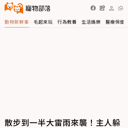
動物新鮮事
毛起來玩
行為教養
生活娛樂
醫療保健
散步到一半大雷雨來襲！主人躲