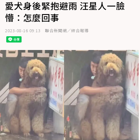
愛犬身後緊抱避雨 汪星人一臉
懵：怎麼回事
2023-08-16 09:13
聯合新聞網／綜合報導