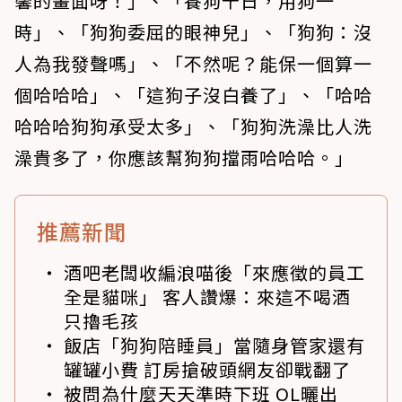
馨的畫面呀！」、「養狗千日，用狗一
時」、「狗狗委屈的眼神兒」、「狗狗：沒
人為我發聲嗎」、「不然呢？能保一個算一
個哈哈哈」、「這狗子沒白養了」、「哈哈
哈哈哈狗狗承受太多」、「狗狗洗澡比人洗
澡貴多了，你應該幫狗狗擋雨哈哈哈。」
推薦新聞
酒吧老闆收編浪喵後「來應徵的員工
全是貓咪」 客人讚爆：來這不喝酒
只擼毛孩
飯店「狗狗陪睡員」當隨身管家還有
罐罐小費 訂房搶破頭網友卻戰翻了
被問為什麼天天準時下班 OL曬出