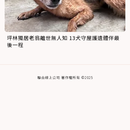
坪林獨居老翁離世無人知 13犬守屋護遺體伴最
後一程
聯合線上公司 著作權所有 ©2025