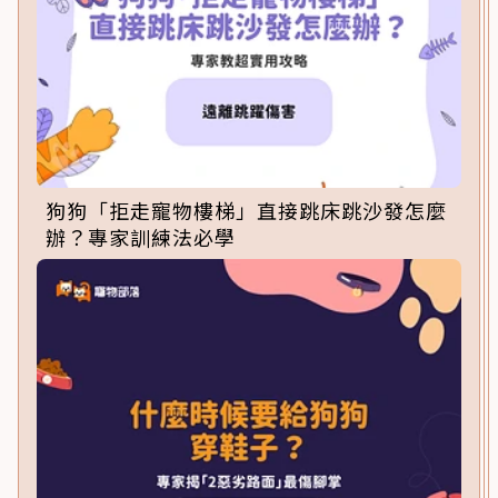
狗狗「拒走寵物樓梯」直接跳床跳沙發怎麼
辦？專家訓練法必學