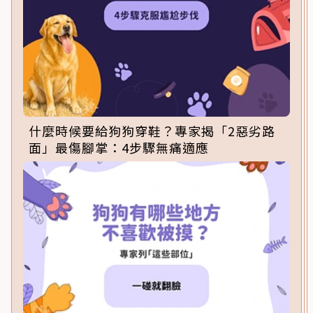
什麼時候要給狗狗穿鞋？專家揭「2惡劣路
面」最傷腳掌：4步驟無痛適應