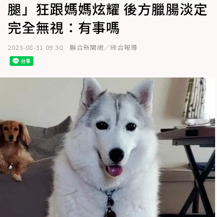
腿」狂跟媽媽炫耀 後方臘腸淡定
完全無視：有事嗎
2023-08-31 09:30
聯合新聞網／綜合報導