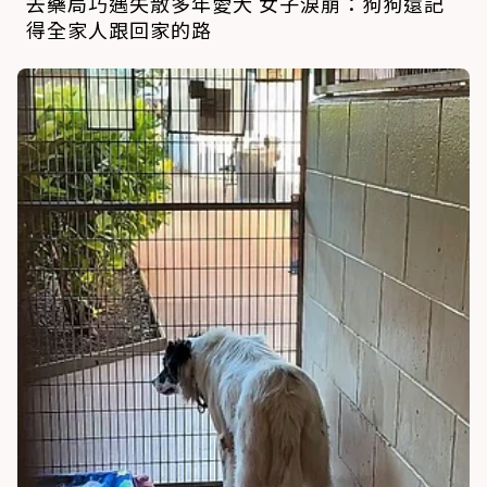
去藥局巧遇失散多年愛犬 女子淚崩：狗狗還記
得全家人跟回家的路