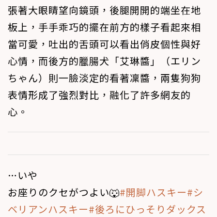
張著大眼睛望向鏡頭，後腿開開的端坐在地
板上，手手乖巧的擺在前方的樣子看起來相
當可愛，吐出的舌頭可以看出俏皮個性與好
心情，而後方的臘腸犬「艾琳醬」（エリン
ちゃん）則一臉淡定的看著凜醬，兩隻狗狗
表情形成了強烈對比，融化了許多網友的
心。
…いや
お座りのクセがつよい🐺
#開脚ハスキー
#シ
ベリアンハスキー
#後ろにひっそりダックス