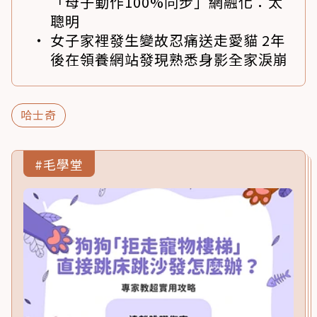
「母子動作100%同步」網融化：太
聰明
女子家裡發生變故忍痛送走愛貓 2年
後在領養網站發現熟悉身影全家淚崩
哈士奇
#毛學堂