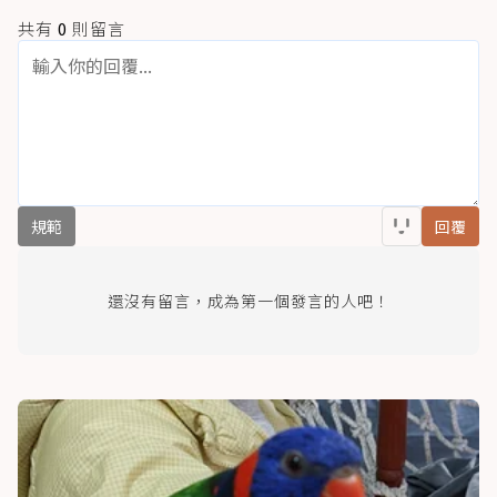
共有
0
則留言
規範
回覆
還沒有留言，成為第一個發言的人吧！