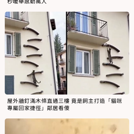
秒暖舉感動萬人
屋外牆釘滿木條直通三樓 竟是飼主打造「貓咪
專屬回家捷徑」鄰居看傻