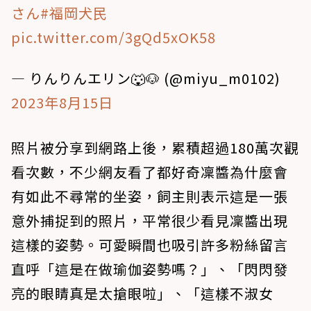
さん
#福岡犬民
pic.twitter.com/3gQd5xOK58
— りんりんエリン🐺🐶 (@miyu_m0102)
2023年8月15日
照片被分享到網路上後，累積超過180萬次觀
看次數，不少網友看了都好奇凜醬為什麼會
有如此不尋常的坐姿，飼主則表示這是一張
意外捕捉到的照片，平常很少看見凜醬出現
這樣的姿勢。可愛瞬間也吸引許多粉絲留言
直呼「這是在做瑜伽姿勢嗎？」、「閃閃發
亮的眼睛真是太搶眼啦」、「這樣不淑女