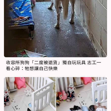
收容所狗狗「二度被退貨」獨自玩玩具 志工一
看心碎：牠想讓自己快樂