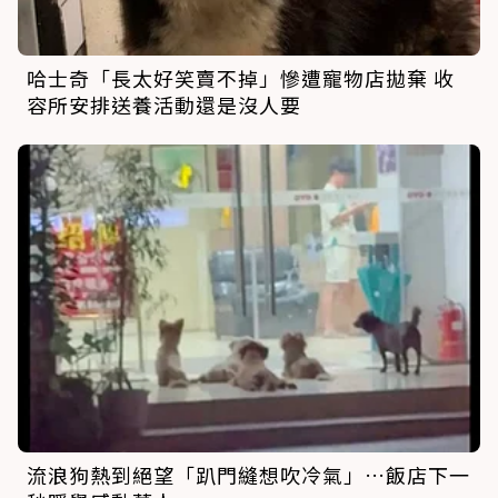
哈士奇「長太好笑賣不掉」慘遭寵物店拋棄 收
容所安排送養活動還是沒人要
流浪狗熱到絕望「趴門縫想吹冷氣」…飯店下一