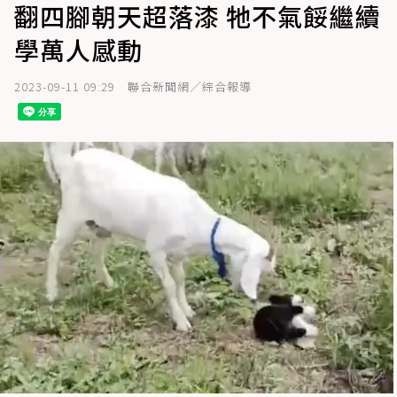
翻四腳朝天超落漆 牠不氣餒繼續
學萬人感動
2023-09-11 09:29
聯合新聞網／綜合報導