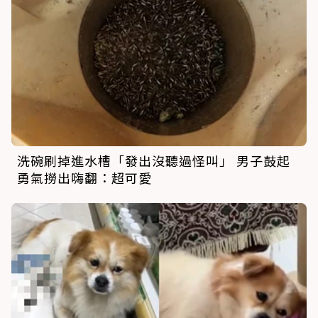
洗碗刷掉進水槽「發出沒聽過怪叫」 男子鼓起
勇氣撈出嗨翻：超可愛