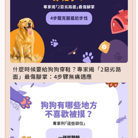
什麼時候要給狗狗穿鞋？專家揭「2惡劣路
面」最傷腳掌：4步驟無痛適應