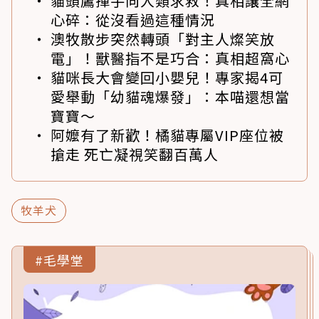
貓頭鷹揮手向人類求救！真相讓全網
心碎：從沒看過這種情況
澳牧散步突然轉頭「對主人燦笑放
電」！獸醫指不是巧合：真相超窩心
貓咪長大會變回小嬰兒！專家揭4可
愛舉動「幼貓魂爆發」：本喵還想當
寶寶～
阿嬤有了新歡！橘貓專屬VIP座位被
搶走 死亡凝視笑翻百萬人
牧羊犬
#毛學堂