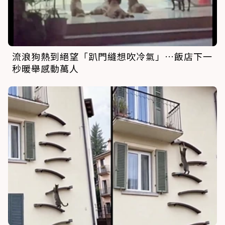
流浪狗熱到絕望「趴門縫想吹冷氣」…飯店下一
秒暖舉感動萬人