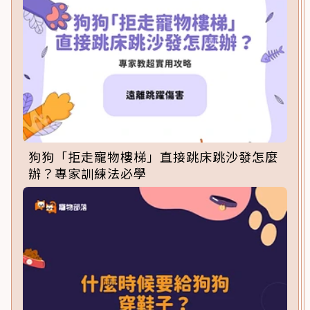
狗狗「拒走寵物樓梯」直接跳床跳沙發怎麼
辦？專家訓練法必學