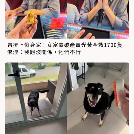
曾擁上億身家！女富豪破產賣光黃金救1700隻
浪浪：我餓沒關係，牠們不行