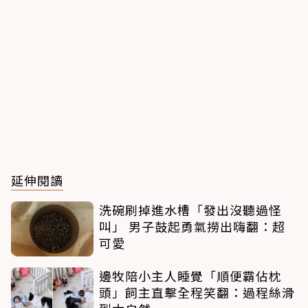
延伸閱讀
洗碗刷掉進水槽「發出沒聽過怪
叫」 男子鼓起勇氣撈出嗨翻：超
可愛
邊牧陪小主人睡覺「順便霸佔枕
頭」飼主直擊全程笑翻：過程絲滑