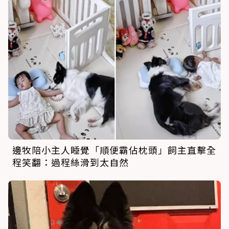
邊牧陪小主人睡覺「順便霸佔枕頭」飼主直擊全
程笑翻：過程絲滑到太自然