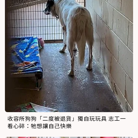
收容所狗狗「二度被退貨」獨自玩玩具 志工一
看心碎：牠想讓自己快樂