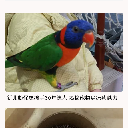
新北動保處攜手30年達人 揭祕寵物鳥療癒魅力