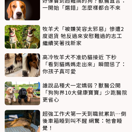
好像養到超難搞的狗？獸醫直言：
一開始「選錯」怎麼樣都合不來
牧羊犬「被嫌笑容太邪惡」慘遭2
度退貨 牠反過來安慰難過的志工
繼續笑著找新家
高冷牧羊犬不准奶貓接近 下秒
「看到貓媽媽走出來」瞬間慫了：
你孩子真可愛
誰說品種犬一定嬌弱？獸醫公開
「狗狗界10大健康寶寶」少跑醫院
更省心
超強工作犬第一天到職就累趴…倒
後車箱睡到叫不醒 網驚：牠會睡
覺！