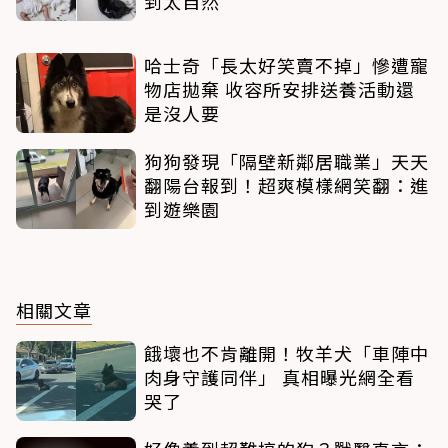
到太自然
哈士奇「長太好笑賣不掉」慘遭寵
物店拋棄 收容所安排送養活動還
是沒人要
狗狗發現「隔壁新鄰居職業」天天
翻陽台報到！超爽模樣網笑翻：進
到遊樂園
相關文章
餓壞也不肯離開！牧羊犬「車陣中
肉身守護同伴」 真相曝光網全看
哭了