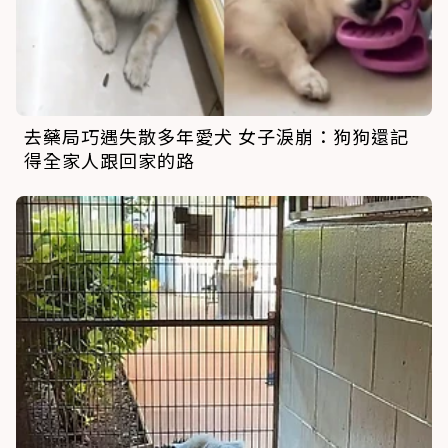
去藥局巧遇失散多年愛犬 女子淚崩：狗狗還記
得全家人跟回家的路