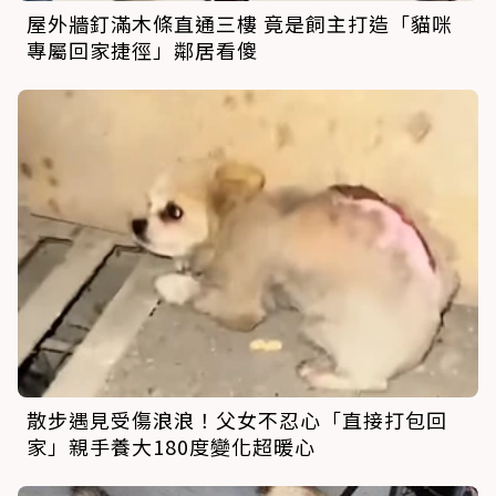
屋外牆釘滿木條直通三樓 竟是飼主打造「貓咪
專屬回家捷徑」鄰居看傻
散步遇見受傷浪浪！父女不忍心「直接打包回
家」親手養大180度變化超暖心