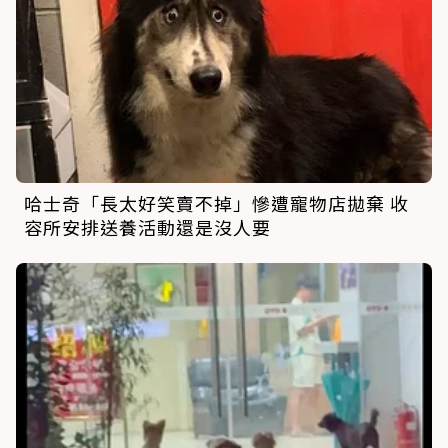
哈士奇「長太好笑賣不掉」慘遭寵物店拋棄 收
容所安排送養活動還是沒人要