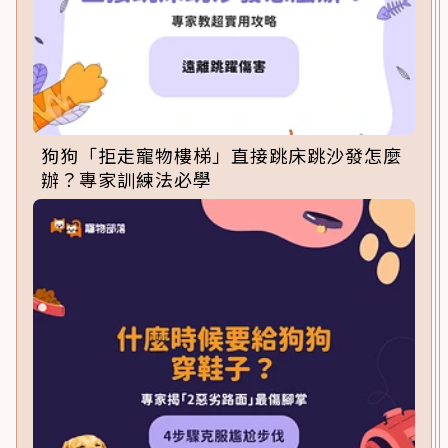
狗狗「拒走寵物樓梯」直接跳床跳沙發怎麼
辦？專家訓練法必學