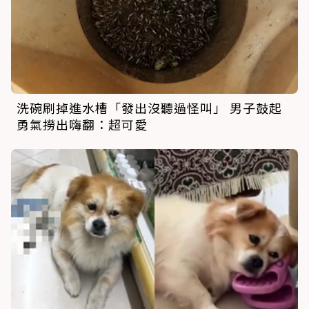
洗碗刷掉進水槽「發出沒聽過怪叫」 男子鼓起
勇氣撈出嗨翻：超可愛