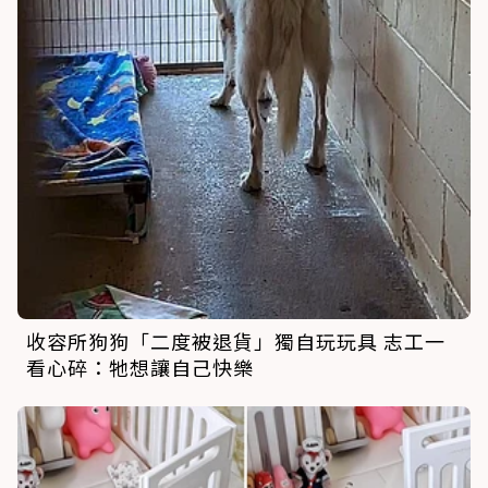
收容所狗狗「二度被退貨」獨自玩玩具 志工一
看心碎：牠想讓自己快樂