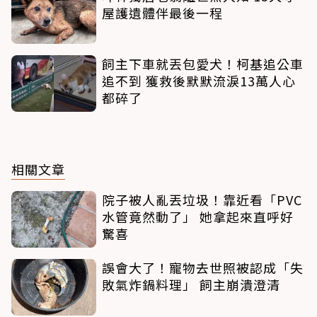
屋護遺體伴最後一程
飼主下車就丟包愛犬！柯基追公車
追不到 獲救後默默流淚13萬人心
都碎了
相關文章
院子被人亂丟垃圾！靠近看「PVC
水管竟然動了」 她拿起來直呼好
驚喜
誤會大了！寵物去世照被認成「失
敗氣炸鍋料理」 飼主崩潰澄清