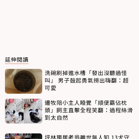
延伸閱讀
洗碗刷掉進水槽「發出沒聽過怪
叫」 男子鼓起勇氣撈出嗨翻：超
可愛
邊牧陪小主人睡覺「順便霸佔枕
頭」飼主直擊全程笑翻：過程絲滑
到太自然
坪林獨居老翁離世無人知 13犬守