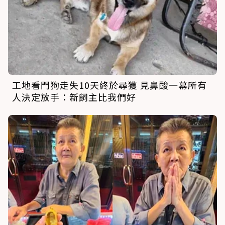
工地看門狗走失10天終於尋獲 見鼻酸一幕所有
人決定放手：新飼主比我們好