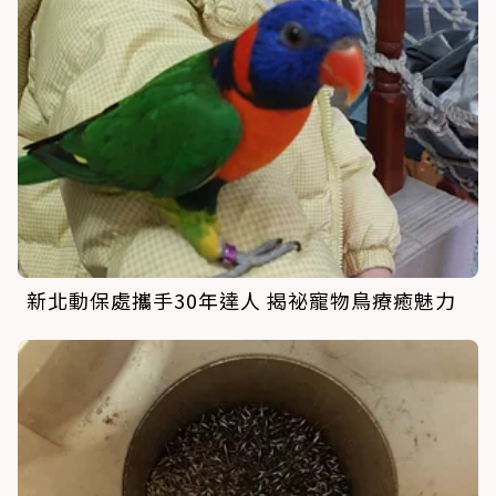
新北動保處攜手30年達人 揭祕寵物鳥療癒魅力