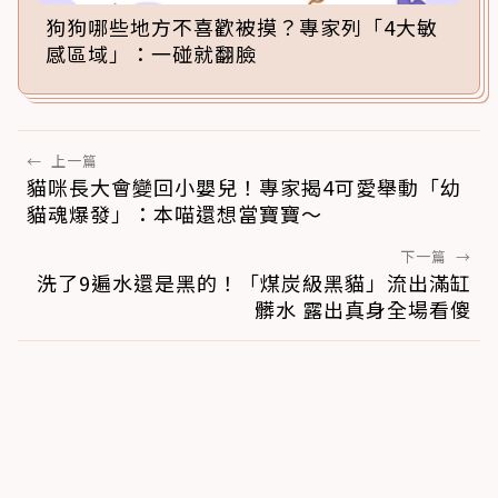
狗狗哪些地方不喜歡被摸？專家列「4大敏
感區域」：一碰就翻臉
←
上一篇
貓咪長大會變回小嬰兒！專家揭4可愛舉動「幼
貓魂爆發」：本喵還想當寶寶～
下一篇
→
洗了9遍水還是黑的！「煤炭級黑貓」流出滿缸
髒水 露出真身全場看傻