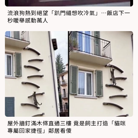
流浪狗熱到絕望「趴門縫想吹冷氣」…飯店下一
秒暖舉感動萬人
屋外牆釘滿木條直通三樓 竟是飼主打造「貓咪
專屬回家捷徑」鄰居看傻