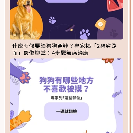
什麼時候要給狗狗穿鞋？專家揭「2惡劣路
面」最傷腳掌：4步驟無痛適應