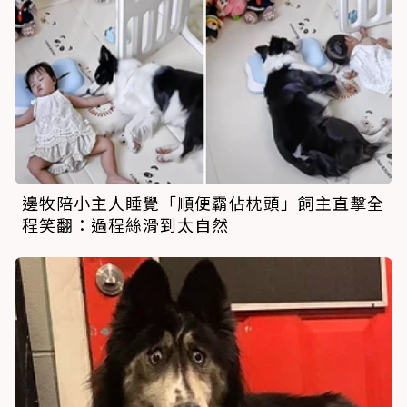
邊牧陪小主人睡覺「順便霸佔枕頭」飼主直擊全
程笑翻：過程絲滑到太自然