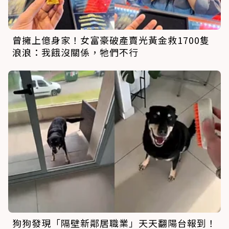
曾擁上億身家！女富豪破產賣光黃金救1700隻
浪浪：我餓沒關係，牠們不行
狗狗發現「隔壁新鄰居職業」天天翻陽台報到！