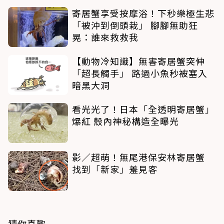
寄居蟹享受按摩浴！下秒樂極生悲
「被沖到倒頭栽」 腳腳無助狂
晃：誰來救救我
【動物冷知識】無害寄居蟹突伸
「超長觸手」 路過小魚秒被塞入
暗黑大洞
看光光了！日本「全透明寄居蟹」
爆紅 殼內神秘構造全曝光
影／超萌！無尾港保安林寄居蟹
找到「新家」羞見客
猜你喜歡