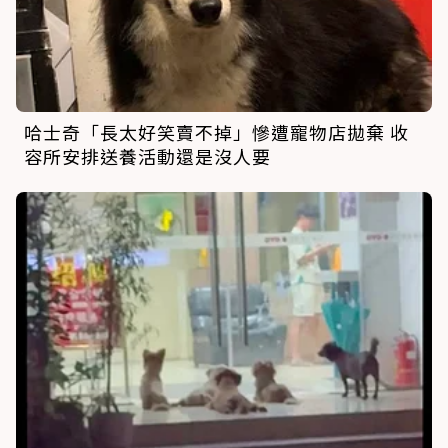
哈士奇「長太好笑賣不掉」慘遭寵物店拋棄 收
容所安排送養活動還是沒人要