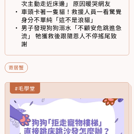
次主動走近床邊」 原因暖哭網友
車頭卡著一隻貓！救援人員一看驚覺
身分不單純「這不是浪貓」
男子發現狗狗溺水「不顧安危跳進急
流」 牠獲救後跟隨恩人不停搖尾致
謝
寄居蟹
#毛學堂