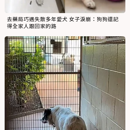
去藥局巧遇失散多年愛犬 女子淚崩：狗狗還記
得全家人跟回家的路