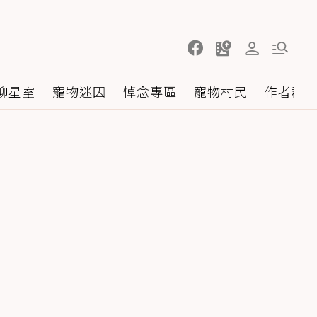
聊星室
寵物迷因
悼念專區
寵物村民
作者群