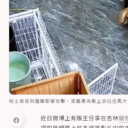
哈士奇見到薩摩耶被攻擊，見義勇為衝上去拉住馬犬
近日微博上有版主分享在吉林
寵
提的是網路上許多搞笑影片中的