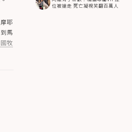
位被搶走 死亡凝視笑翻百萬人
薩摩耶
想到馬
德國牧