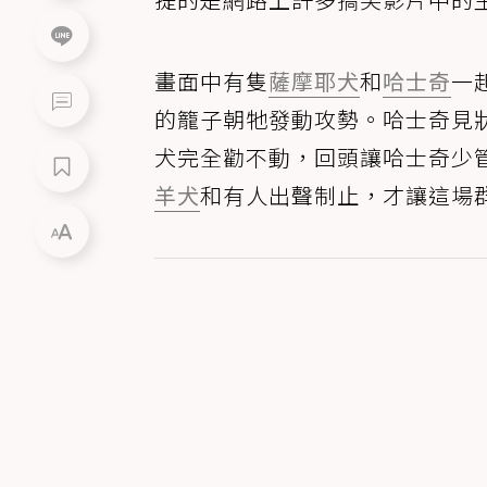
畫面中有隻
薩摩耶犬
和
哈士奇
一
的籠子朝牠發動攻勢。哈士奇見
犬完全勸不動，回頭讓哈士奇少
羊犬
和有人出聲制止，才讓這場