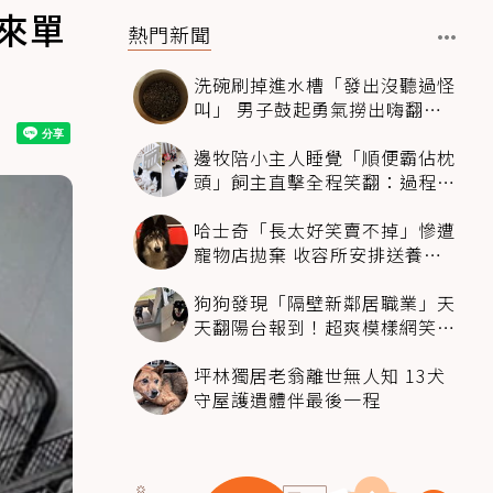
來單
熱門新聞
洗碗刷掉進水槽「發出沒聽過怪
叫」 男子鼓起勇氣撈出嗨翻：
超可愛
邊牧陪小主人睡覺「順便霸佔枕
頭」飼主直擊全程笑翻：過程絲
滑到太自然
哈士奇「長太好笑賣不掉」慘遭
寵物店拋棄 收容所安排送養活
動還是沒人要
狗狗發現「隔壁新鄰居職業」天
天翻陽台報到！超爽模樣網笑
翻：進到遊樂園
坪林獨居老翁離世無人知 13犬
守屋護遺體伴最後一程