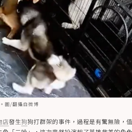
。圖/翻攝自微博
物店
發生
狗
狗打群架的事件，過程是有驚無險，
主角「二哈」，這次竟然扮演起了英雄救美的角