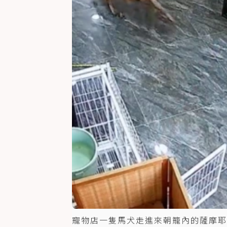
寵物店一隻馬犬走進來朝籠內的薩摩耶