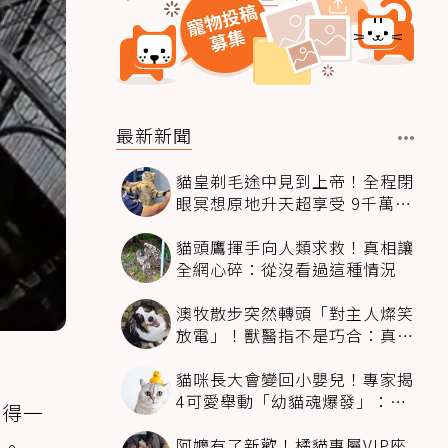
最新新聞
貓皇剃毛途中見到上帝！全程閉
眼冥想原地升天超享受 9千萬人
笑翻
貓頭鷹揮手向人類求救！真相讓
全網心碎：從沒看過這種情況
澳牧散步突然轉頭「對主人燦笑
放電」！獸醫指不是巧合：真相
超窩心
貓咪長大會變回小嬰兒！專家揭
4可愛舉動「幼貓魂爆發」：本
值得一
喵還想當寶寶～
阿嬤有了新歡！橘貓專屬VIP座
色。