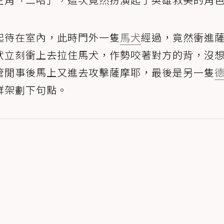
起待在室內，此時門外一隻
馬犬
經過，竟然衝進
狀立刻衝上去拉住馬犬，作勢咬著對方的背，沒
管閒事後馬上又進去攻擊薩摩耶，最後是另一隻
群架劃下句點。