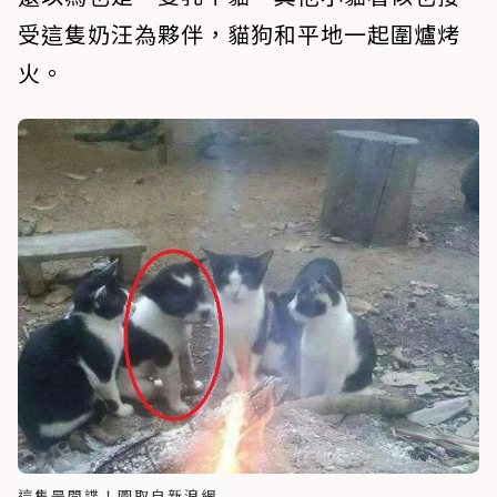
受這隻奶汪為夥伴，貓狗和平地一起圍爐烤
火。
這隻是間諜！圖取自新浪網