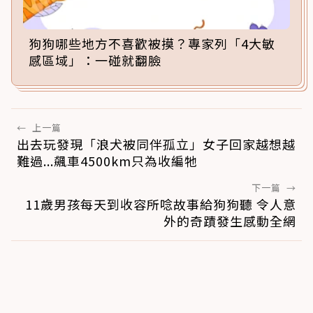
狗狗哪些地方不喜歡被摸？專家列「4大敏
感區域」：一碰就翻臉
←
上一篇
出去玩發現「浪犬被同伴孤立」女子回家越想越
難過...飆車4500km只為收編牠
下一篇
→
11歲男孩每天到收容所唸故事給狗狗聽 令人意
外的奇蹟發生感動全網