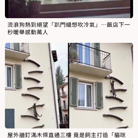
流浪狗熱到絕望「趴門縫想吹冷氣」…飯店下一
秒暖舉感動萬人
屋外牆釘滿木條直通三樓 竟是飼主打造「貓咪