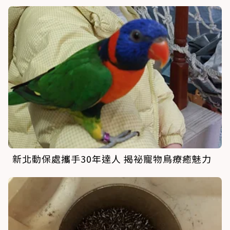
新北動保處攜手30年達人 揭祕寵物鳥療癒魅力