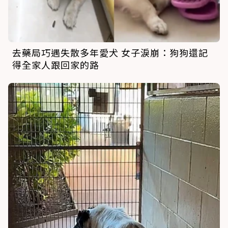
去藥局巧遇失散多年愛犬 女子淚崩：狗狗還記
得全家人跟回家的路