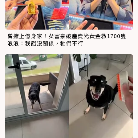
曾擁上億身家！女富豪破產賣光黃金救1700隻
浪浪：我餓沒關係，牠們不行