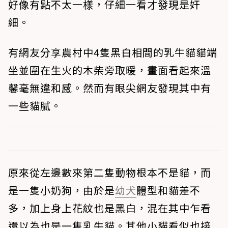
好像有點不太一樣，仔細一看才發現是奸
細。
有網友分享農村中4隻黑白相間的乳牛貓貓端
坐並圍在生火的木柴旁取暖，畫面看起來溫
馨毫無違和感。然而有眼尖網友發現其中有
一些貓膩。
原來從左邊數來第二隻動物根本不是貓，而
是一隻小奶狗，由於是
幼犬
體型和貓差不
多，加上身上花紋也是黑白，混在其中乍看
還以為也是一隻乳牛貓。其他小貓看似也接