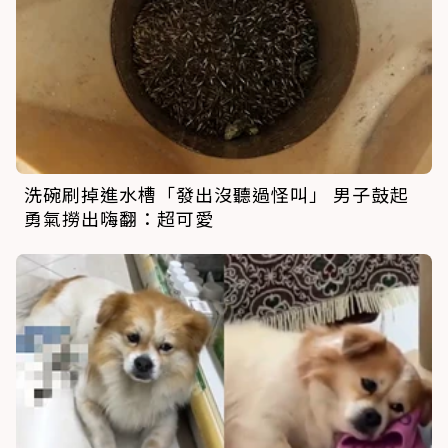
洗碗刷掉進水槽「發出沒聽過怪叫」 男子鼓起
勇氣撈出嗨翻：超可愛