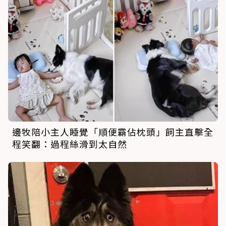
邊牧陪小主人睡覺「順便霸佔枕頭」飼主直擊全
程笑翻：過程絲滑到太自然