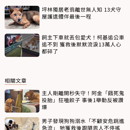
坪林獨居老翁離世無人知 13犬守
屋護遺體伴最後一程
飼主下車就丟包愛犬！柯基追公車
追不到 獲救後默默流淚13萬人心
都碎了
相關文章
主人剛離開秒失守！阿金「餓死鬼
投胎」狂嗑餃子 事後1舉動反被讚
爆
男子發現狗狗溺水「不顧安危跳進
急流」 牠獲救後跟隨恩人不停搖