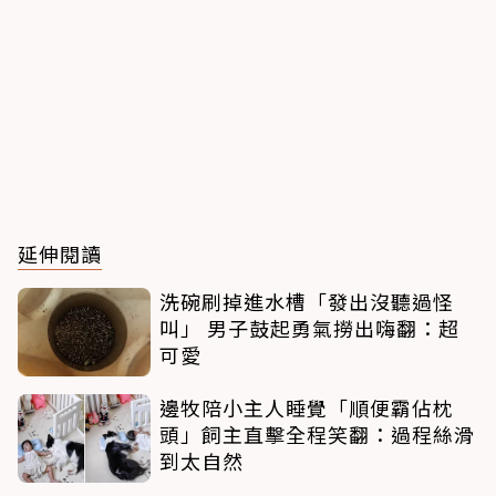
延伸閱讀
洗碗刷掉進水槽「發出沒聽過怪
叫」 男子鼓起勇氣撈出嗨翻：超
可愛
邊牧陪小主人睡覺「順便霸佔枕
頭」飼主直擊全程笑翻：過程絲滑
到太自然