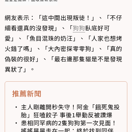
網友表示：「這中間出現叛徒！」、「不仔
細看還真的沒發現」、「
狗狗
臥底好可
愛」、「魚目混珠的奶汪」、「人家也想烤
火錯了嗎」、「大內密探零零狗」、「真的
偽裝的很好」、「最右邊那隻貓是不是發現
異狀了」。
推薦新聞
主人剛離開秒失守！阿金「餓死鬼投
胎」狂嗑餃子 事後1舉動反被讚爆
患相同罕病的2隻狗狗第一次見面！
搖搖晃晃走在一起：終於找到同伴