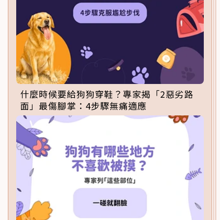
什麼時候要給狗狗穿鞋？專家揭「2惡劣路
面」最傷腳掌：4步驟無痛適應