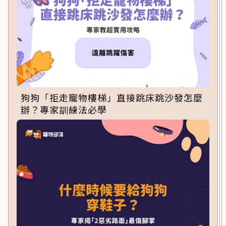
狗狗「拒走寵物樓梯」直接跳床跳沙發怎麼
辦？專家訓練法必學