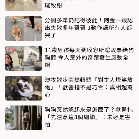
尾致謝
分開多年仍記得彼此！阿金一眼認
出失散多年哥哥 1動作讓所有人都
哭了
11歲男孩每天到收容所唸故事給狗
狗聽 令人意外的奇蹟發生感動全
網
澳牧散步突然轉頭「對主人燦笑放
電」！獸醫指不是巧合：真相超窩
心
狗狗突然躲起來是怎麼了？獸醫指
「先注意這3個細節」：未必是害
怕