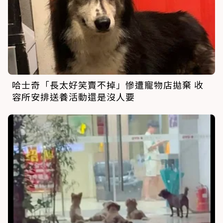
哈士奇「長太好笑賣不掉」慘遭寵物店拋棄 收
容所安排送養活動還是沒人要