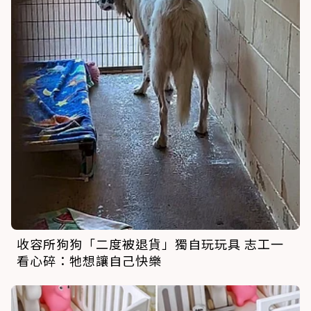
收容所狗狗「二度被退貨」獨自玩玩具 志工一
看心碎：牠想讓自己快樂