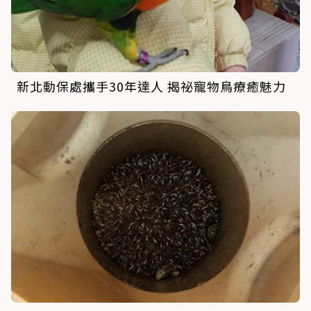
新北動保處攜手30年達人 揭祕寵物鳥療癒魅力