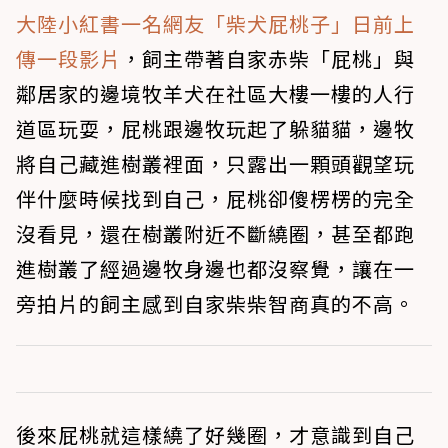
大陸小紅書一名網友「柴犬屁桃子」日前上
傳一段影片
，飼主帶著自家赤柴「屁桃」與
鄰居家的邊境牧羊犬在社區大樓一樓的人行
道區玩耍，屁桃跟邊牧玩起了躲貓貓，邊牧
將自己藏進樹叢裡面，只露出一顆頭觀望玩
伴什麼時候找到自己，屁桃卻傻楞楞的完全
沒看見，還在樹叢附近不斷繞圈，甚至都跑
進樹叢了經過邊牧身邊也都沒察覺，讓在一
旁拍片的飼主感到自家柴柴智商真的不高。
後來屁桃就這樣繞了好幾圈，才意識到自己