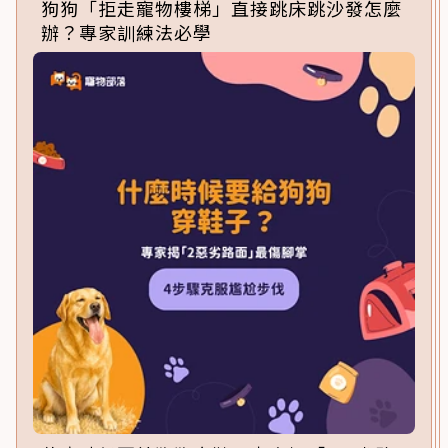
狗狗「拒走寵物樓梯」直接跳床跳沙發怎麼
辦？專家訓練法必學