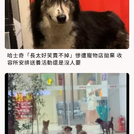
哈士奇「長太好笑賣不掉」慘遭寵物店拋棄 收
容所安排送養活動還是沒人要