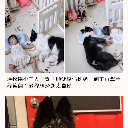
邊牧陪小主人睡覺「順便霸佔枕頭」飼主直擊全
程笑翻：過程絲滑到太自然