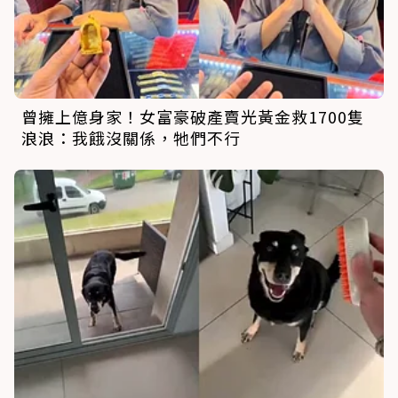
曾擁上億身家！女富豪破產賣光黃金救1700隻
浪浪：我餓沒關係，牠們不行