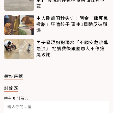
寵
主人剛離開秒失守！阿金「餓死鬼
投胎」狂嗑餃子 事後1舉動反被讚
爆
男子發現狗狗溺水「不顧安危跳進
急流」 牠獲救後跟隨恩人不停搖
尾致謝
猜你喜歡
討論區
共有
0
則留言