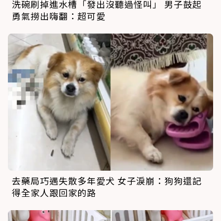
洗碗刷掉進水槽「發出沒聽過怪叫」 男子鼓起
勇氣撈出嗨翻：超可愛
去藥局巧遇失散多年愛犬 女子淚崩：狗狗還記
得全家人跟回家的路