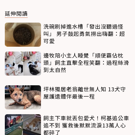
延伸閱讀
洗碗刷掉進水槽「發出沒聽過怪
叫」 男子鼓起勇氣撈出嗨翻：超
可愛
邊牧陪小主人睡覺「順便霸佔枕
頭」飼主直擊全程笑翻：過程絲滑
到太自然
坪林獨居老翁離世無人知 13犬守
屋護遺體伴最後一程
飼主下車就丟包愛犬！柯基追公車
追不到 獲救後默默流淚13萬人心
都碎了