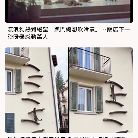
流浪狗熱到絕望「趴門縫想吹冷氣」…飯店下一
秒暖舉感動萬人