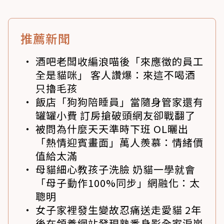
推薦新聞
酒吧老闆收編浪喵後「來應徵的員工
全是貓咪」 客人讚爆：來這不喝酒
只擼毛孩
飯店「狗狗陪睡員」當隨身管家還有
罐罐小費 訂房搶破頭網友卻戰翻了
被問為什麼天天準時下班 OL曬出
「熱情迎賓畫面」萬人羨慕：情緒價
值給太滿
母貓細心教孩子洗臉 奶貓一學就會
「母子動作100%同步」網融化：太
聰明
女子家裡發生變故忍痛送走愛貓 2年
後在領養網站發現熟悉身影全家淚崩