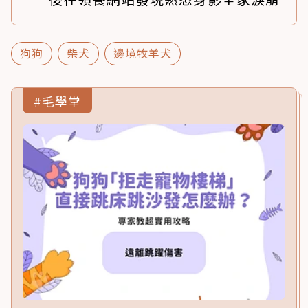
狗狗
柴犬
邊境牧羊犬
#毛學堂