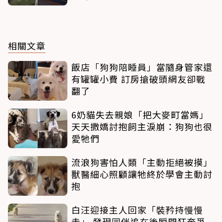
相關文章
飯店「狗狗陪睡員」當隨身管家還
有罐罐小費 訂房搶破頭網友卻戰
翻了
6奶貓失去親娘「把大麥町當媽」
天天撒嬌討抱飼主淚崩：狗狗也很
愛牠們
流浪狗害怕人類「主動拒絕被摸」
獸醫細心照顧讓牠終於學會主動討
抱
白汪迎接主人回家「裝矜持慢慢
走」 發現同伴追在後瞬間狂奔爭