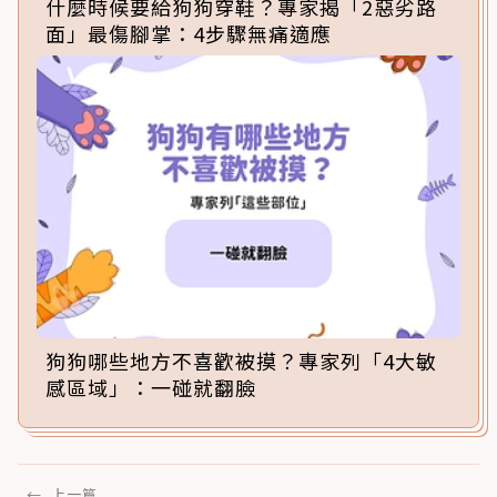
什麼時候要給狗狗穿鞋？專家揭「2惡劣路
面」最傷腳掌：4步驟無痛適應
狗狗哪些地方不喜歡被摸？專家列「4大敏
感區域」：一碰就翻臉
←
上一篇