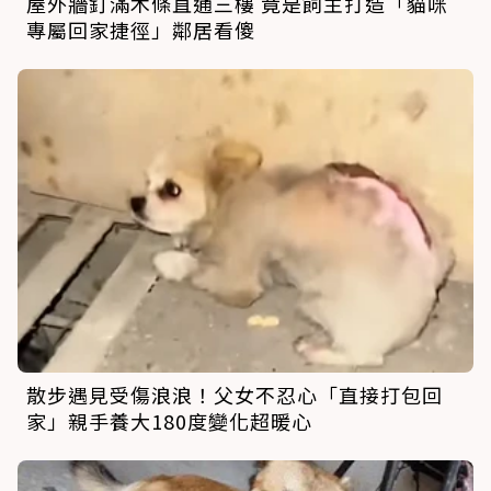
屋外牆釘滿木條直通三樓 竟是飼主打造「貓咪
專屬回家捷徑」鄰居看傻
散步遇見受傷浪浪！父女不忍心「直接打包回
家」親手養大180度變化超暖心