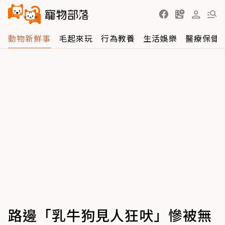
動物新鮮事
毛起來玩
行為教養
生活娛樂
醫療保健
路邊「乳牛狗見人狂吠」慘被無