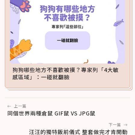
狗狗哪些地方不喜歡被摸？專家列「4大敏
感區域」：一碰就翻臉
←
上一篇
同個世界兩種倉鼠 GIF鼠 VS JPG鼠
下一篇
→
汪汪的獨特飯前儀式 整套做完才肯開動