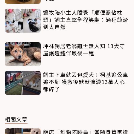
邊牧陪小主人睡覺「順便霸佔枕
頭」飼主直擊全程笑翻：過程絲滑
到太自然
坪林獨居老翁離世無人知 13犬守
屋護遺體伴最後一程
飼主下車就丟包愛犬！柯基追公車
追不到 獲救後默默流淚13萬人心
都碎了
相關文章
飯店「狗狗陪睡員」當隨身管家還