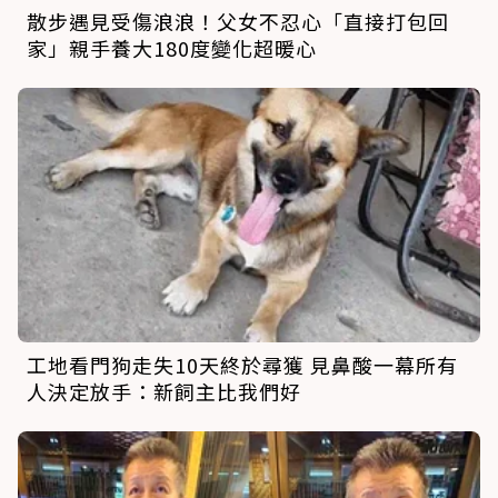
散步遇見受傷浪浪！父女不忍心「直接打包回
家」親手養大180度變化超暖心
工地看門狗走失10天終於尋獲 見鼻酸一幕所有
人決定放手：新飼主比我們好