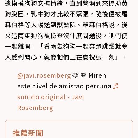
邊摸摸狗狗安撫情緒，直到警消到來協助黃
狗脫困，乳牛狗才比較不緊張，隨後便被羅
森伯格等人護送到獸醫院。羅森伯格說，後
來這兩隻狗狗被檢查沒什麼問題後，牠們便
一起離開，「看兩隻狗狗一起奔跑跳躍就令
人感到開心，就像牠們正在慶祝這一刻」。
@javi.rosemberg
🐶 🧡 Miren
este nivel de amistad perruna
♬
sonido original - Javi
Rosemberg
推薦新聞