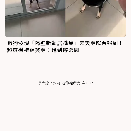
狗狗發現「隔壁新鄰居職業」天天翻陽台報到！
超爽模樣網笑翻：進到遊樂園
聯合線上公司 著作權所有 ©2025