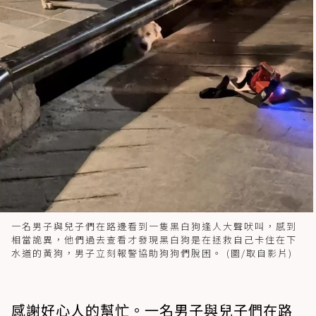
一名男子與兒子們在路邊看到一隻黑白狗逢人大聲吠叫，感到
相當詭異，他們過去查看才發現黑白狗是在拯救自己卡住在下
水道的黃狗，男子立刻報警協助狗狗們脫困。 (圖/取自影片)
感謝好心人的幫忙。一名男子與兒子們在路