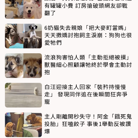
有罐罐小費 訂房搶破頭網友卻戰
翻了
6奶貓失去親娘「把大麥町當媽」
天天撒嬌討抱飼主淚崩：狗狗也很
愛牠們
流浪狗害怕人類「主動拒絕被摸」
獸醫細心照顧讓牠終於學會主動討
抱
白汪迎接主人回家「裝矜持慢慢
走」 發現同伴追在後瞬間狂奔爭
寵
主人剛離開秒失守！阿金「餓死鬼
投胎」狂嗑餃子 事後1舉動反被讚
爆