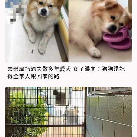
去藥局巧遇失散多年愛犬 女子淚崩：狗狗還記
得全家人跟回家的路