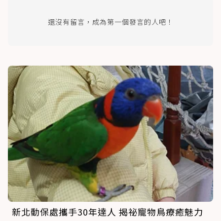
還沒有留言，成為第一個發言的人吧！
新北動保處攜手30年達人 揭祕寵物鳥療癒魅力