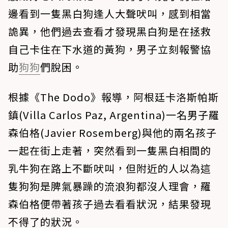
邊看到一隻黑白狗逢人大聲吠叫，感到相當
詭異，他們過去查看才發現黑白狗是在拯救
自己卡住在下水道的黃狗，男子立刻報警協
助
狗狗
們脫困。
根據《The Dodo》報導，阿根廷卡洛斯帕斯
鎮(Villa Carlos Paz, Argentina)一名男子羅
森伯格(Javier Rosemberg)與他的兩名孩子
一起在街上走著，突然看到一隻黑白相間的
乳牛狗在路上不斷吠叫，但附近的人以為這
隻狗狗是脾氣暴躁的流浪狗都沒人理會，羅
森伯格便帶著孩子過去看看狀況，結果發現
不得了的狀況。