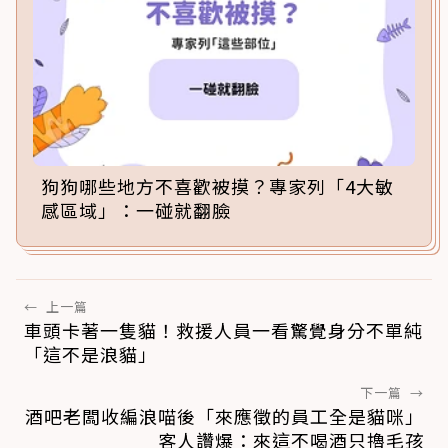
狗狗哪些地方不喜歡被摸？專家列「4大敏
感區域」：一碰就翻臉
←
上一篇
車頭卡著一隻貓！救援人員一看驚覺身分不單純
「這不是浪貓」
下一篇
→
酒吧老闆收編浪喵後「來應徵的員工全是貓咪」
客人讚爆：來這不喝酒只擼毛孩