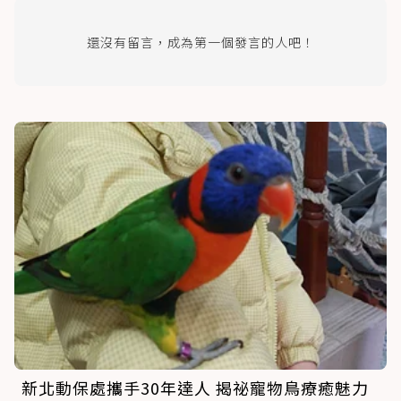
還沒有留言，成為第一個發言的人吧！
新北動保處攜手30年達人 揭祕寵物鳥療癒魅力