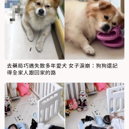
去藥局巧遇失散多年愛犬 女子淚崩：狗狗還記
得全家人跟回家的路