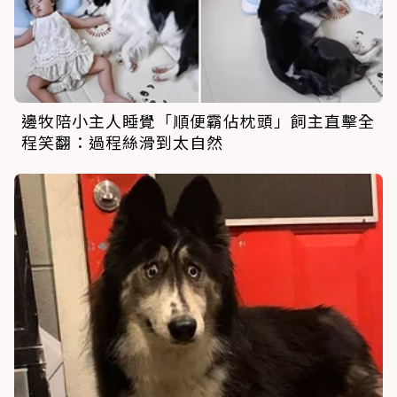
邊牧陪小主人睡覺「順便霸佔枕頭」飼主直擊全
程笑翻：過程絲滑到太自然