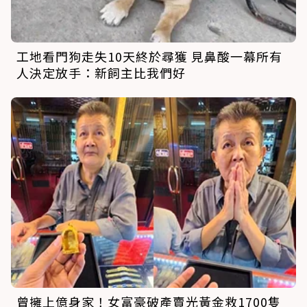
工地看門狗走失10天終於尋獲 見鼻酸一幕所有
人決定放手：新飼主比我們好
曾擁上億身家！女富豪破產賣光黃金救1700隻