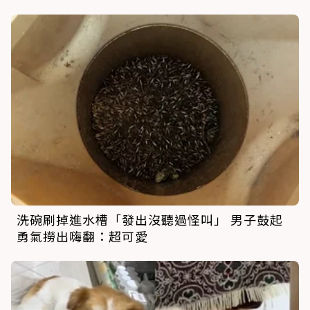
洗碗刷掉進水槽「發出沒聽過怪叫」 男子鼓起
勇氣撈出嗨翻：超可愛