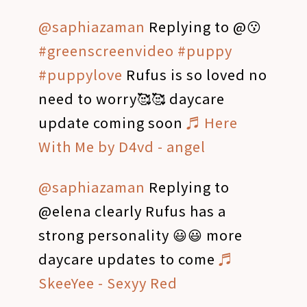
@saphiazaman
Replying to @😗
#greenscreenvideo
#puppy
#puppylove
Rufus is so loved no
need to worry🥰🥰 daycare
update coming soon
♬ Here
With Me by D4vd - angel
@saphiazaman
Replying to
@elena clearly Rufus has a
strong personality 😃😃 more
daycare updates to come
♬
SkeeYee - Sexyy Red