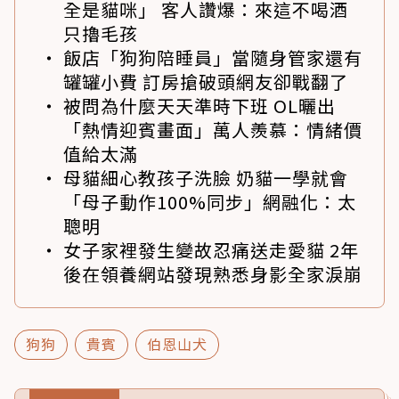
全是貓咪」 客人讚爆：來這不喝酒
只擼毛孩
飯店「狗狗陪睡員」當隨身管家還有
罐罐小費 訂房搶破頭網友卻戰翻了
被問為什麼天天準時下班 OL曬出
「熱情迎賓畫面」萬人羨慕：情緒價
值給太滿
母貓細心教孩子洗臉 奶貓一學就會
「母子動作100%同步」網融化：太
聰明
女子家裡發生變故忍痛送走愛貓 2年
後在領養網站發現熟悉身影全家淚崩
狗狗
貴賓
伯恩山犬