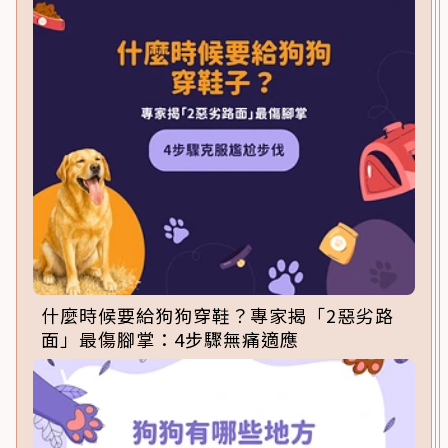
什麼時候要給狗狗穿鞋？專家揭「2惡劣路
面」最傷腳掌：4步驟無痛適應