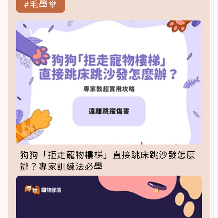
#毛學堂
狗狗「拒走寵物樓梯」直接跳床跳沙發怎麼
辦？專家訓練法必學