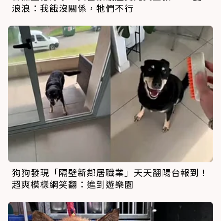
浪浪：我餓沒關係，牠們不行
狗狗發現「隔壁新鄰居職業」天天翻陽台報到！
超爽模樣網笑翻：進到遊樂園