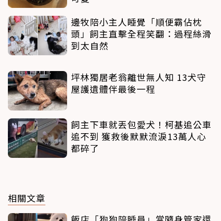
邊牧陪小主人睡覺「順便霸佔枕
頭」飼主直擊全程笑翻：過程絲滑
到太自然
坪林獨居老翁離世無人知 13犬守
屋護遺體伴最後一程
飼主下車就丟包愛犬！柯基追公車
追不到 獲救後默默流淚13萬人心
都碎了
相關文章
飯店「狗狗陪睡員」當隨身管家還