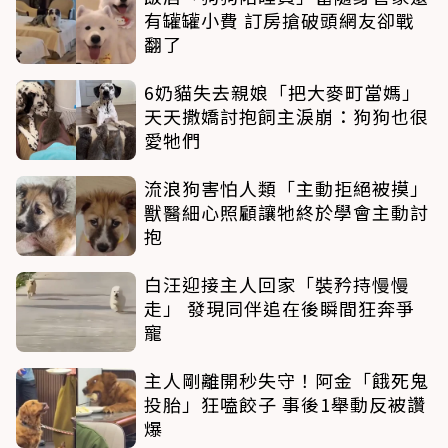
有罐罐小費 訂房搶破頭網友卻戰
翻了
6奶貓失去親娘「把大麥町當媽」
天天撒嬌討抱飼主淚崩：狗狗也很
愛牠們
流浪狗害怕人類「主動拒絕被摸」
獸醫細心照顧讓牠終於學會主動討
抱
白汪迎接主人回家「裝矜持慢慢
走」 發現同伴追在後瞬間狂奔爭
寵
主人剛離開秒失守！阿金「餓死鬼
投胎」狂嗑餃子 事後1舉動反被讚
爆