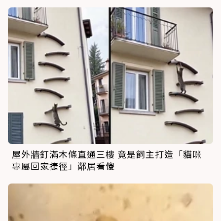
屋外牆釘滿木條直通三樓 竟是飼主打造「貓咪
專屬回家捷徑」鄰居看傻