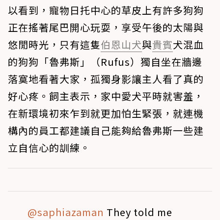
以看到，寵物日托中心的草皮上有許多狗狗
正在搖著尾巴開心玩耍，享受午後的太陽與
悠閒時光，只有這隻
伯恩山犬
與
貴賓
犬混血
的狗狗「魯弗斯」（Rufus）獨自坐在牆邊
落寞地看著大家，孤獨身影讓主人看了真的
好心疼。飼主表示，家中愛犬平時就害羞，
在新環境初來乍到就更加怕生緊張，就連機
構內的員工都建議自己能夠給魯弗斯一些建
立自信心的訓練。
@saphiazaman
They told me