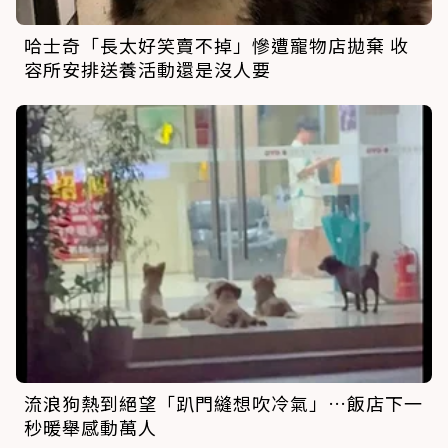
哈士奇「長太好笑賣不掉」慘遭寵物店拋棄 收
容所安排送養活動還是沒人要
流浪狗熱到絕望「趴門縫想吹冷氣」…飯店下一
秒暖舉感動萬人