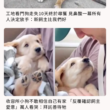
工地看門狗走失10天終於尋獲 見鼻酸一幕所有
人決定放手：新飼主比我們好
收容所小狗不敢相信自己有家 「反覆確認飼主
愛意」萬人看哭：拜託善待牠