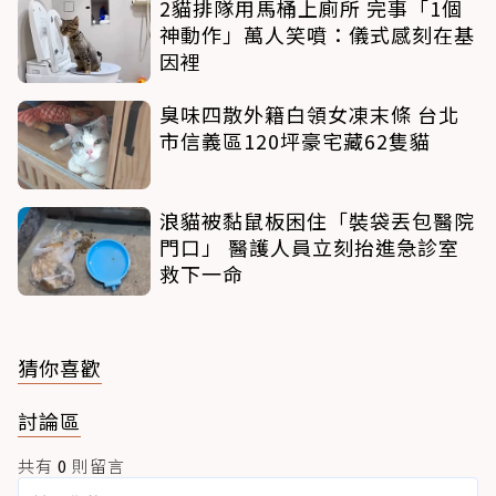
2貓排隊用馬桶上廁所 完事「1個
神動作」萬人笑噴：儀式感刻在基
因裡
臭味四散外籍白領女凍末條 台北
市信義區120坪豪宅藏62隻貓
浪貓被黏鼠板困住「裝袋丟包醫院
門口」 醫護人員立刻抬進急診室
救下一命
猜你喜歡
討論區
共有
0
則留言