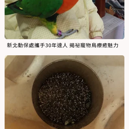
新北動保處攜手30年達人 揭祕寵物鳥療癒魅力