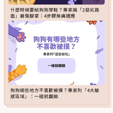
什麼時候要給狗狗穿鞋？專家揭「2惡劣路
面」最傷腳掌：4步驟無痛適應
狗狗哪些地方不喜歡被摸？專家列「4大敏
感區域」：一碰就翻臉