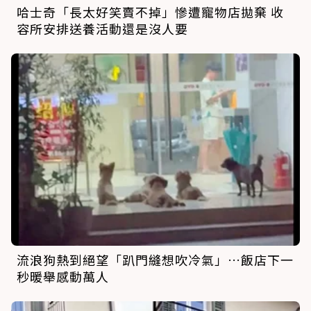
哈士奇「長太好笑賣不掉」慘遭寵物店拋棄 收
容所安排送養活動還是沒人要
流浪狗熱到絕望「趴門縫想吹冷氣」…飯店下一
秒暖舉感動萬人