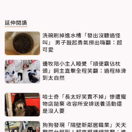
延伸閱讀
洗碗刷掉進水槽「發出沒聽過怪
叫」 男子鼓起勇氣撈出嗨翻：超
可愛
邊牧陪小主人睡覺「順便霸佔枕
頭」飼主直擊全程笑翻：過程絲滑
到太自然
哈士奇「長太好笑賣不掉」慘遭寵
物店拋棄 收容所安排送養活動還
是沒人要
狗狗發現「隔壁新鄰居職業」天天
翻陽台報到！超爽模樣網笑翻：進