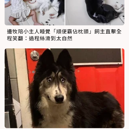
邊牧陪小主人睡覺「順便霸佔枕頭」飼主直擊全
程笑翻：過程絲滑到太自然