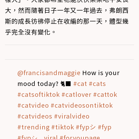
大，然而隨著日子一年又一年過去，弗朗西
斯的成長彷彿停止在收編的那一天，體型幾
乎完全沒有變化。
@francisandmaggie
How is your
mood today? 🐈‍⬛
#cat
#cats
#catsoftiktok
#catlover
#cattok
#catvideo
#catvideosontiktok
#catvideos
#viralvideo
#trending
#tiktok
#fypシ
#fyp
#fypシ゚viral
#foryoupage