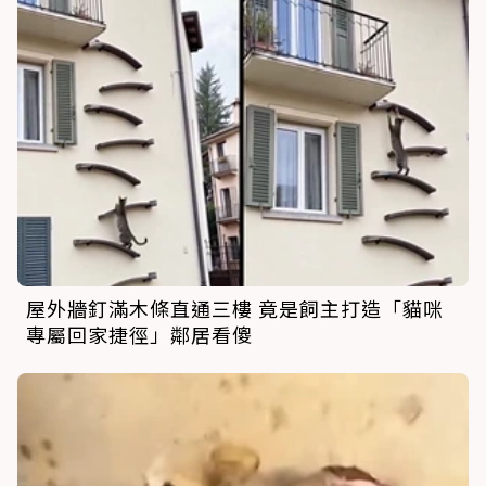
屋外牆釘滿木條直通三樓 竟是飼主打造「貓咪
專屬回家捷徑」鄰居看傻