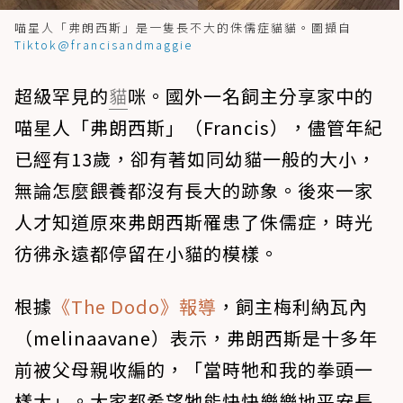
喵星人「弗朗西斯」是一隻長不大的侏儒症貓貓。圖擷自
Tiktok@francisandmaggie
超級罕見的
貓
咪。國外一名飼主分享家中的
喵星人「弗朗西斯」（Francis），儘管年紀
已經有13歲，卻有著如同幼貓一般的大小，
無論怎麼餵養都沒有長大的跡象。後來一家
人才知道原來弗朗西斯罹患了侏儒症，時光
彷彿永遠都停留在小貓的模樣。
根據
《The Dodo》報導
，飼主梅利納瓦內
（melinaavane）表示，弗朗西斯是十多年
前被父母親收編的，「當時牠和我的拳頭一
樣大」。大家都希望牠能快快樂樂地平安長