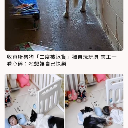
收容所狗狗「二度被退貨」獨自玩玩具 志工一
看心碎：牠想讓自己快樂