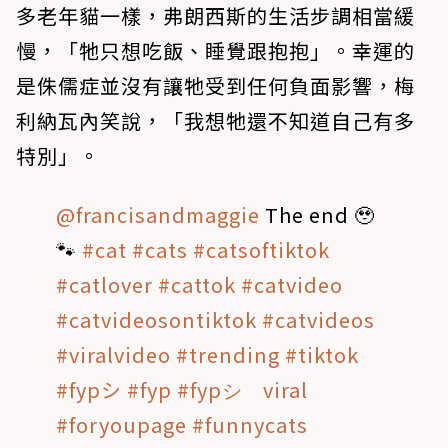
多老年貓一樣，弗朗西斯的生活步調相當緩
慢，「牠只想吃飯、睡覺跟抱抱」。幸運的
是侏儒症並沒有讓牠受到任何負面影響，梅
利納瓦內笑說，「我想牠還不知道自己有多
特別」。
@francisandmaggie
The end 🥹
🐾
#cat
#cats
#catsoftiktok
#catlover
#cattok
#catvideo
#catvideosontiktok
#catvideos
#viralvideo
#trending
#tiktok
#fypシ
#fyp
#fypシ゚viral
#foryoupage
#funnycats