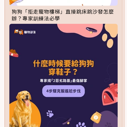
狗狗「拒走寵物樓梯」直接跳床跳沙發怎麼
辦？專家訓練法必學