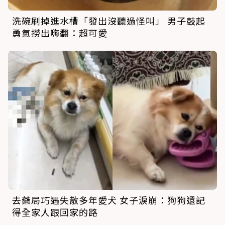
洗碗刷掉進水槽「發出沒聽過怪叫」 男子鼓起
勇氣撈出嗨翻：超可愛
去藥局巧遇失散多年愛犬 女子淚崩：狗狗還記
得全家人跟回家的路