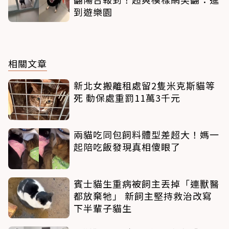
到遊樂園
相關文章
新北女搬離租處留2隻米克斯貓等
死 動保處重罰11萬3千元
兩貓吃同包飼料體型差超大！媽一
起陪吃飯發現真相傻眼了
賓士貓生重病被飼主丟掉「連獸醫
都放棄牠」 新飼主堅持救治改寫
下半輩子貓生