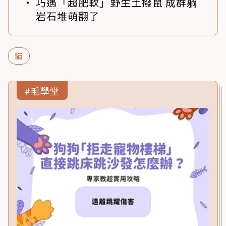
巧遇「超肥軟」野生土撥鼠 成群躺
岩石堆萌翻了
貓
#毛學堂